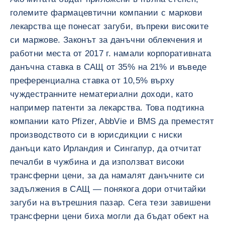
големите фармацевтични компании с маркови
лекарства ще понесат загуби, въпреки високите
си маржове. Законът за данъчни облекчения и
работни места от 2017 г. намали корпоративната
данъчна ставка в САЩ от 35% на 21% и въведе
преференциална ставка от 10,5% върху
чуждестранните нематериални доходи, като
например патенти за лекарства. Това подтикна
компании като Pfizer, AbbVie и BMS да преместят
производството си в юрисдикции с ниски
данъци като Ирландия и Сингапур, да отчитат
печалби в чужбина и да използват високи
трансферни цени, за да намалят данъчните си
задължения в САЩ — понякога дори отчитайки
загуби на вътрешния пазар. Сега тези завишени
трансферни цени биха могли да бъдат обект на