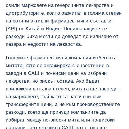
свили маржовете на генеричните лекарства и
дистрибуторите, които разчитат в голяма степен
на евтини активни фармацевтични съставки
(API) от Китай и Индия. Повишаващите се
разходи биха могли да доведат до излизане от
пазара и недостиг на лекарства.
Големите фармацевтични компании избегнаха
митата, като се ангажираха с инвестиции в
заводи в САЩ и по-ниски цени на избрани
лекарства, но рискът остава. Ако бъдат
приложени в пълна степен, митата ще навредят
на маржовете, тъй като са насочени към
трансферните цени, а не към производствените
разходи, което ще принуди компаниите да
избират между по-високи мита или по-високи
данъчни задължения в САЩ, като това ще