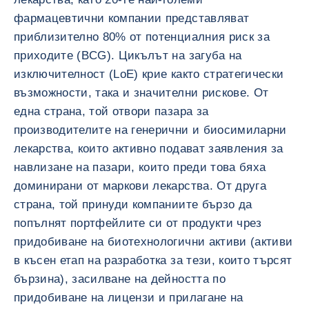
фармацевтични компании представляват
приблизително 80% от потенциалния риск за
приходите (BCG). Цикълът на загуба на
изключителност (LoE) крие както стратегически
възможности, така и значителни рискове. От
една страна, той отвори пазара за
производителите на генерични и биосимиларни
лекарства, които активно подават заявления за
навлизане на пазари, които преди това бяха
доминирани от маркови лекарства. От друга
страна, той принуди компаниите бързо да
попълнят портфейлите си от продукти чрез
придобиване на биотехнологични активи (активи
в късен етап на разработка за тези, които търсят
бързина), засилване на дейността по
придобиване на лицензи и прилагане на