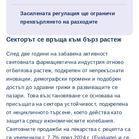
Засилената регулация ще ограничи
прехвърлянето на разходите
Секторът се връща към бърз растеж
След две години на забавена активност
световната фармацевтична индустрия отново
отбелязва растеж, подкрепен от непрекъснати
иновации, демографски промени и подобрен
достъп до здравни грижи в развиващите се
пазари. Това възстановяване се основава на
присъщата на сектора устойчивост, подкрепена
от нецикличното търсене, което действа като
защита срещу икономическите колебания.
Световните продажби на лекарства с рецепта са
се увеличили с 7,7% през 2024 г. (Evaluate) и се