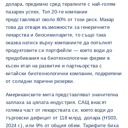
долара, предимно сред терапиите с най-голям
пазарен успех. Топ 20-те компании
представляват около 80% от този риск. Макар
това да отваря възможности за генеричните
лекарства и биосимиларите, то също така
оказва натиск върху компаниите да попълнят
продуктовите си портфейли — което води до
придобивания на биотехнологични фирми в
късен етап на развитие и партньорства с
китайски биотехнологични компании, подкрепени
от солидни парични резерви.
Американските мита представляват значителна
заплаха за цялата индустрия. САЩ внасят
голяма част от лекарствата си, което води до
търговски дефицит от 118 млрд. долара (HS03,
2024 г.), или 9% от общия обем. Тарифите биха