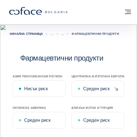
Към съдържанието
Обратно към начална страница
М
COFACE FOR TRADE - GROUP WEBSITE
BULGARIA
НАЧАЛНА СТРАНИЦА
ФАРМАЦЕВТИЧНИ ПРОДУКТИ
Фармацевтични продукти
АЗИЯ-ТИХООКЕАНСКИ РЕГИОН
ЦЕНТРАЛНА И ИЗТОЧНА ЕВРОПА
Скорошн
Нисък риск
Среден риск
ЛАТИНСКА АМЕРИКА
БЛИЗЪК ИЗТОК И ТУРЦИЯ
Среден риск
Среден риск