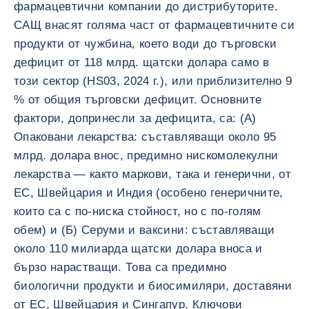
фармацевтични компании до дистрибуторите.
САЩ внасят голяма част от фармацевтичните си
продукти от чужбина, което води до търговски
дефицит от 118 млрд. щатски долара само в
този сектор (HS03, 2024 г.), или приблизително 9
% от общия търговски дефицит. Основните
фактори, допринесли за дефицита, са: (А)
Опаковани лекарства: съставляващи около 95
млрд. долара внос, предимно нискомолекулни
лекарства — както маркови, така и генерични, от
ЕС, Швейцария и Индия (особено генеричните,
които са с по-ниска стойност, но с по-голям
обем) и (Б) Серуми и ваксини: съставляващи
около 110 милиарда щатски долара вноса и
бързо нарастващи. Това са предимно
биологични продукти и биосимиляри, доставяни
от ЕС, Швейцария и Сингапур. Ключови