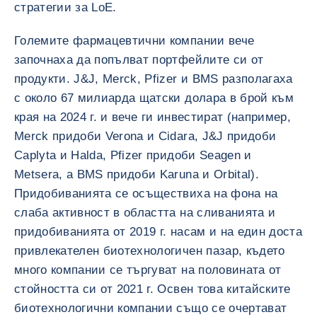
стратегии за LoE.
Големите фармацевтични компании вече
започнаха да попълват портфейлите си от
продукти. J&J, Merck, Pfizer и BMS разполагаха
с около 67 милиарда щатски долара в брой към
края на 2024 г. и вече ги инвестират (например,
Merck придоби Verona и Cidara, J&J придоби
Caplyta и Halda, Pfizer придоби Seagen и
Metsera, а BMS придоби Karuna и Orbital).
Придобиванията се осъществиха на фона на
слаба активност в областта на сливанията и
придобиванията от 2019 г. насам и на един доста
привлекателен биотехнологичен пазар, където
много компании се търгуват на половината от
стойността си от 2021 г. Освен това китайските
биотехнологични компании също се очертават