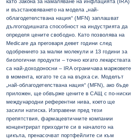
като Закона за намаляване на инфлацията (IRA)
и възстановяването на модела „най-
облагодетелствана нация“ (MFN) заплашват
дългогодишната способност на индустрията да
определя цените свободно. Като позволява на
Medicare да преговаря девет години след
одобрението за малки молекули и 13 години за
биологични продукти – точно когато лекарствата
са най-доходоносни – IRA ограничава маржовете
в момента, когато те са на върха си. Моделът
„най-облагодетелствана нация“ (MFN), ако бъде
приложен, ще обвърже цените в САЩ с по-ниски
международни референтни нива, което ще
засили натиска. Изправени пред тези
препятствия, фармацевтичните компании
концентрират приходите си в началото на
цикъла, пренасочват портфейлите си към