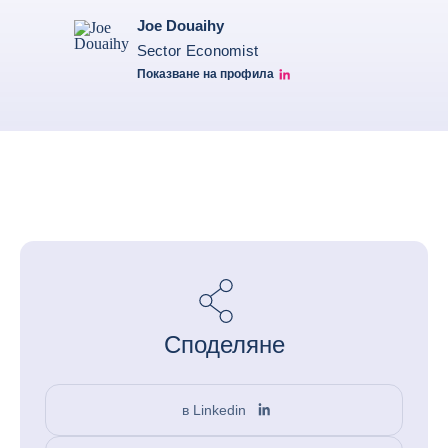
Joe Douaihy
Sector Economist
Показване на профила
Joe Linkedin
Споделяне
в Linkedin