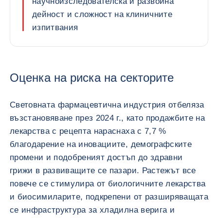
научноизследователска и развойна
дейност и сложност на клиничните
изпитвания
Оценка на риска на секторите
Световната фармацевтична индустрия отбеляза
възстановяване през 2024 г., като продажбите на
лекарства с рецепта нараснаха с 7,7 %
благодарение на иновациите, демографските
промени и подобреният достъп до здравни
грижи в развиващите се пазари. Растежът все
повече се стимулира от биологичните лекарства
и биосимиларите, подкрепени от разширяващата
се инфраструктура за хладилна верига и