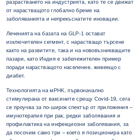
разрастването на индустрията, като те се движат
от нарастващото глобално бреме на
заболяванията и непрекъснатите иновации.
Леченията на базата на GLP-1 остават
изключителен сегмент, с нарастващо търсене
както на развитите, така и на нововъзникващите
пазари, като Индия е забележителен пример
поради нарастващото население, живеещо с
диабет.
Технологията на мРНК, първоначално
стимулирана от ваксините срещу Covid-19, сега
се проучва за по-широк спектър от приложения –
имунотерапия при рак, редки заболявания и
профилактика на инфекциозни заболявания, за
да посочим само три – което я позиционира като