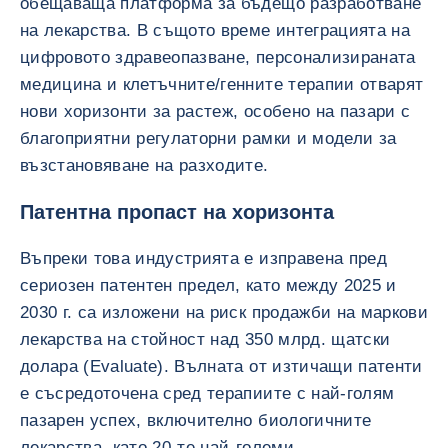
обещаваща платформа за бъдещо разработване
на лекарства. В същото време интеграцията на
цифровото здравеопазване, персонализираната
медицина и клетъчните/генните терапии отварят
нови хоризонти за растеж, особено на пазари с
благоприятни регулаторни рамки и модели за
възстановяване на разходите.
Патентна пропаст на хоризонта
Въпреки това индустрията е изправена пред
сериозен патентен предел, като между 2025 и
2030 г. са изложени на риск продажби на маркови
лекарства на стойност над 350 млрд. щатски
долара (Evaluate). Вълната от изтичащи патенти
е съсредоточена сред терапиите с най-голям
пазарен успех, включително биологичните
лекарства, като 20-те най-големи