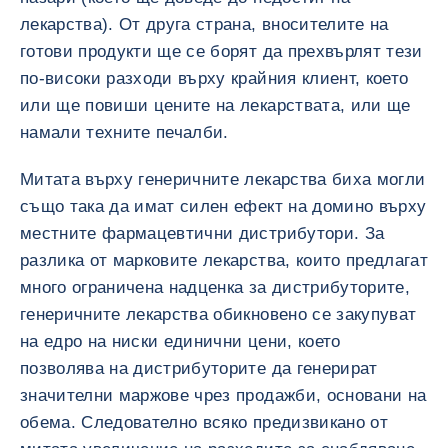
лекарства). От друга страна, вносителите на
готови продукти ще се борят да прехвърлят тези
по-високи разходи върху крайния клиент, което
или ще повиши цените на лекарствата, или ще
намали техните печалби.
Митата върху генеричните лекарства биха могли
също така да имат силен ефект на домино върху
местните фармацевтични дистрибутори. За
разлика от марковите лекарства, които предлагат
много ограничена надценка за дистрибуторите,
генеричните лекарства обикновено се закупуват
на едро на ниски единични цени, което
позволява на дистрибуторите да генерират
значителни маржове чрез продажби, основани на
обема. Следователно всяко предизвикано от