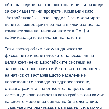
обръща години на строг контрол и ниски разходи
за фармацевтични продукти. Компании като
„АстраЗенека“ и „Ново Нордиск“ вече коригират
цените, превръщайки региона в ключова цел за
компенсиране на ценовия натиск в САЩ и
наближаващите изтичания на патенти.
Този преход обаче рискува да изостри
фискалните и политическите напрежения на
целия континент. Европейските системи на
здравеопазване, които и без това са подложени
на натиск от застаряващото население и
нарастващите разходи за здравеопазване,
отдавна разчитат на относително достъпен
достъп до нови лекарства като крайъгълен камък
на своите модели за социално благоденствие.
Значителните увеличения на цените биха могли