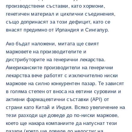
производствени съставки, като хормони,
генетичен материал и циклични съединения,
също допринасят за този дефицит, като се
внасят предимно от Ирландия и Сингапур.
Ако бъдат наложени, митата ще свият
маржовете на производителите и
дистрибуторите на генерични лекарства.
Американските производители на генерични
лекарства вече работят с изключително ниски
маржове на силно конкурентен пазар. Те зависят
в голяма степен от вноса на евтини суровини и
активни фармацевтични съставки (API) от
страни като Китай и Индия. Всяко увеличение на
тези разходи ще доведе до по-ниски маржове,
което ще накара компаниите да напуснат тези
пазари (което ще доведе до недостиг на