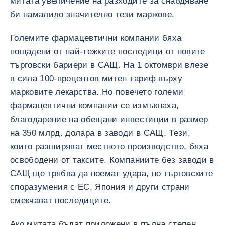
митата увеличение на разходите за снабдяване
би намалило значително тези маржове.
Големите фармацевтични компании бяха
пощадени от най-тежките последици от новите
търговски бариери в САЩ. На 1 октомври влезе
в сила 100-процентов митен тариф върху
марковите лекарства. Но повечето големи
фармацевтични компании се измъкнаха,
благодарение на обещани инвестиции в размер
на 350 млрд. долара в заводи в САЩ. Тези,
които разширяват местното производство, бяха
освободени от таксите. Компаниите без заводи в
САЩ ще трябва да поемат удара, но търговските
споразумения с ЕС, Япония и други страни
смекчават последиците.
Ако митата бъдат приложени в пълна степен,