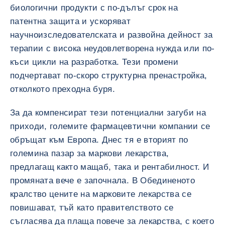
биологични продукти с по-дълъг срок на
патентна защита и ускоряват
научноизследователската и развойна дейност за
терапии с висока неудовлетворена нужда или по-
къси цикли на разработка. Тези промени
подчертават по-скоро структурна пренастройка,
отколкото преходна буря.
За да компенсират тези потенциални загуби на
приходи, големите фармацевтични компании се
обръщат към Европа. Днес тя е вторият по
големина пазар за маркови лекарства,
предлагащ както мащаб, така и рентабилност. И
промяната вече е започнала. В Обединеното
кралство цените на марковите лекарства се
повишават, тъй като правителството се
съгласява да плаща повече за лекарства, с което