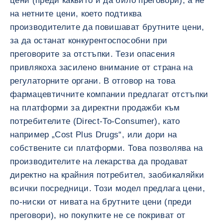
цени (преди каквито и да било преговори), а не
на нетните цени, което подтиква
производителите да повишават брутните цени,
за да останат конкурентоспособни при
преговорите за отстъпки. Тези опасения
привлякоха засилено внимание от страна на
регулаторните органи. В отговор на това
фармацевтичните компании предлагат отстъпки
на платформи за директни продажби към
потребителите (Direct-To-Consumer), като
например „Cost Plus Drugs“, или дори на
собствените си платформи. Това позволява на
производителите на лекарства да продават
директно на крайния потребител, заобикаляйки
всички посредници. Този модел предлага цени,
по-ниски от нивата на брутните цени (преди
преговори), но покупките не се покриват от