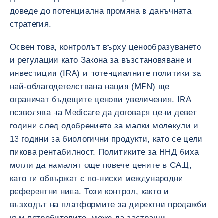
доведе до потенциална промяна в данъчната
стратегия.
Освен това, контролът върху ценообразуването
и регулации като Закона за възстановяване и
инвестиции (IRA) и потенциалните политики за
най-облагодетелствана нация (MFN) ще
ограничат бъдещите ценови увеличения. IRA
позволява на Medicare да договаря цени девет
години след одобрението за малки молекули и
13 години за биологични продукти, като се цели
пикова рентабилност. Политиките за ННД биха
могли да намалят още повече цените в САЩ,
като ги обвържат с по-ниски международни
референтни нива. Този контрол, както и
възходът на платформите за директни продажби
към потребителите, може да застраши