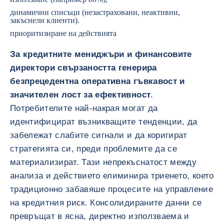
динамични списъци (незастраховани, неактивни,
закъснели клиенти).
приоритизиране на действията
За кредитните мениджъри и финансовите
директори свързаността генерира
безпрецедентна оперативна гъвкавост и
значителен лост за ефективност
.
Потребителите най-накрая могат да
идентифицират възникващите тенденции, да
забележат слабите сигнали и да коригират
стратегията си, преди проблемите да се
материализират. Тази непрекъснатост между
анализа и действието елиминира триенето, което
традиционно забавяше процесите на управление
на кредитния риск. Консолидираните данни се
превръщат в ясна, директно използваема и