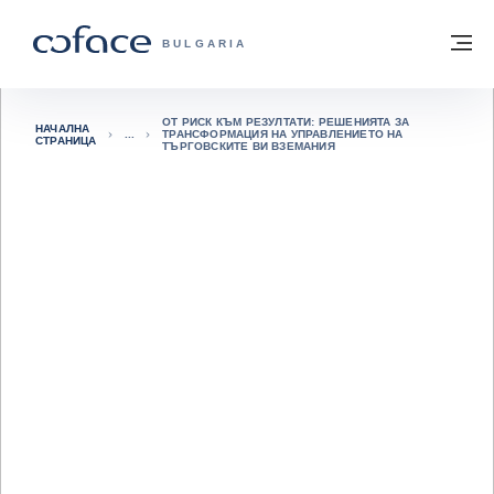
Към съдържанието
Обратно към начална страница
М
COFACE FOR TRADE - GROUP WEBSITE
BULGARIA
ОТ РИСК КЪМ РЕЗУЛТАТИ: РЕШЕНИЯТА ЗА
НАЧАЛНА
ТРАНСФОРМАЦИЯ НА УПРАВЛЕНИЕТО НА
СТРАНИЦА
ТЪРГОВСКИТЕ ВИ ВЗЕМАНИЯ