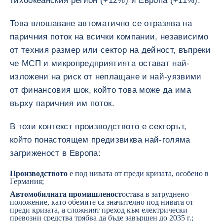
тихоокеанския регион (+12%) и Европа (+11%).
Това влошаване автоматично се отразява на
паричния поток на всички компании, независимо
от техния размер или сектор на дейност, въпреки
че МСП и микропредприятията остават най-
изложени на риск от неплащане и най-уязвими
от финансовия шок, който това може да има
върху паричния им поток.
В този контекст производството е секторът,
който понастоящем предизвиква най-голяма
загриженост в Европа:
Производството
е под нивата от преди кризата, особено в
Германия
;
Автомобилната промишленост
остава в затруднено
положение, като обемите са значително под нивата от
преди кризата, а сложният преход към електрически
превозни средства трябва да бъде завършен до 2035 г.;