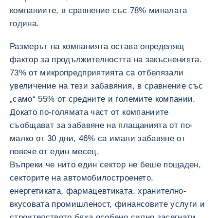
компаниите, в сравнение със 78% миналата
година.
Размерът на компанията остава определящ
фактор за продължителността на закъсненията.
73% от микропредприятията са отбелязали
увеличение на тези забавяния, в сравнение със
„само“ 55% от средните и големите компании.
Докато по-голямата част от компаниите
съобщават за забавяне на плащанията от по-
малко от 30 дни, 46% са имали забавяне от
повече от един месец.
Въпреки че нито един сектор не беше пощаден,
секторите на автомобилостроенето,
енергетиката, фармацевтиката, хранително-
вкусовата промишленост, финансовите услуги и
строителството бяха особено силно засегнати