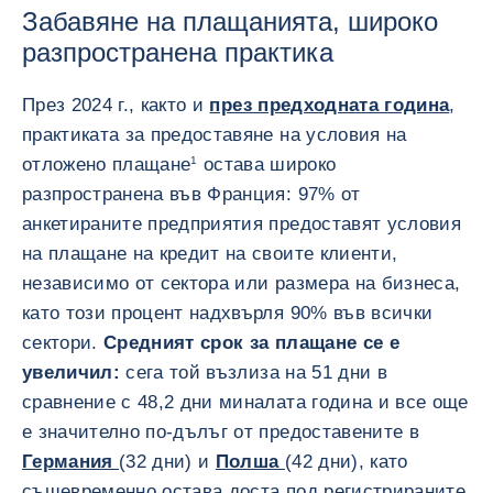
Забавяне на плащанията, широко
разпространена практика
През 2024 г., както и
през предходната година
,
практиката за предоставяне на условия на
отложено плащане
1
остава широко
разпространена във Франция: 97% от
анкетираните предприятия предоставят условия
на плащане на кредит на своите клиенти,
независимо от сектора или размера на бизнеса,
като този процент надхвърля 90% във всички
сектори.
Средният срок за плащане се е
увеличил:
сега той възлиза на 51 дни в
сравнение с 48,2 дни миналата година и все още
е значително по-дълъг от предоставените в
Германия
(32 дни) и
Полша
(42 дни), като
същевременно остава доста под регистрираните