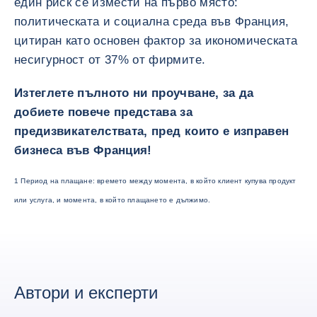
един риск се измести на първо място:
политическата и социална среда във Франция,
цитиран като основен фактор за икономическата
несигурност от 37% от фирмите.
Изтеглете пълното ни проучване, за да
добиете повече представа за
предизвикателствата, пред които е изправен
бизнеса във Франция!
1 Период на плащане: времето между момента, в който клиент купува продукт
или услуга, и момента, в който плащането е дължимо.
Автори и експерти