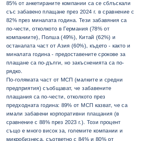
85% от анкетираните компании са се сблъскали
със забавено плащане през 2024 г. в сравнение с
82% през миналата година. Тези забавяния са
по-чести, отколкото в Германия (78% от
компаниите), Полша (49%), Китай (62%) и
останалата част от Азия (60%), където - както и
миналата година - предоставените срокове за
плащане са по-дълги, но закъсненията са по-
рядко.
По-голямата част от МСП (малките и средни
предприятия) съобщават, че забавените
плащания са по-чести, отколкото през
предходната година: 89% от МСП казват, че са
имали забавени корпоративни плащания (в
сравнение с 88% през 2023 г.). Този процент
също е много висок за, големите компании и
микробизнеса, съответно с 84% и 80% от