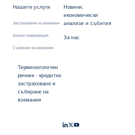
Нашите услуги
Новини,
икономически
анализи и събития
Застраховане на вземания
Бизнес информация
За нас
Събиране на вземания
Терминологичен
речник - кредитно
застраховане и
събиране на
вземания
LinkedIn
Twitter
Youtube
- Coface
- Coface
- Coface