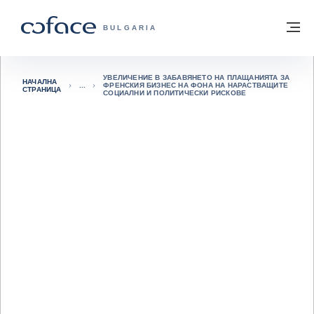
Към съдържанието
Обратно към начална страница
М
COFACE FOR TRADE - GROUP WEBSITE
BULGARIA
УВЕЛИЧЕНИЕ В ЗАБАВЯНЕТО НА ПЛАЩАНИЯТА ЗА
НАЧАЛНА
ФРЕНСКИЯ БИЗНЕС НА ФОНА НА НАРАСТВАЩИТЕ
СТРАНИЦА
СОЦИАЛНИ И ПОЛИТИЧЕСКИ РИСКОВЕ