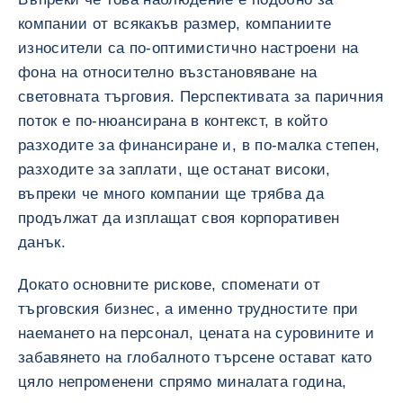
компании от всякакъв размер, компаниите
износители са по-оптимистично настроени на
фона на относително възстановяване на
световната търговия. Перспективата за паричния
поток е по-нюансирана в контекст, в който
разходите за финансиране и, в по-малка степен,
разходите за заплати, ще останат високи,
въпреки че много компании ще трябва да
продължат да изплащат своя корпоративен
данък.
Докато основните рискове, споменати от
търговския бизнес, а именно трудностите при
наемането на персонал, цената на суровините и
забавянето на глобалното търсене остават като
цяло непроменени спрямо миналата година,