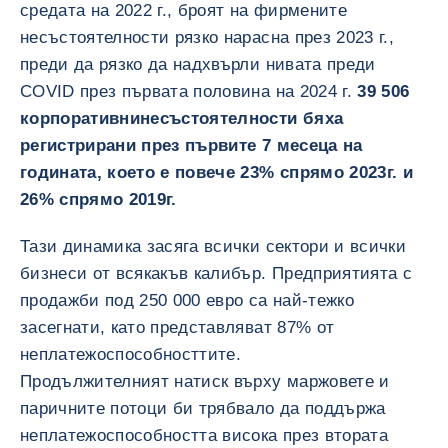
средата на 2022 г., броят на фирмените
несъстоятелности рязко нарасна през 2023 г.,
преди да рязко да надхвърли нивата преди
COVID през първата половина на 2024 г.
39 506
корпоративнинесъстоятелности бяха
регистрирани през първите 7 месеца на
годината, което е повече 23% спрямо 2023г. и
26% спрямо 2019г.
Тази динамика засяга всички сектори и всички
бизнеси от всякакъв калибър. Предприятията с
продажби под 250 000 евро са най-тежко
засегнати, като представляват 87% от
неплатежоспособносттите.
Продължителният натиск върху маржовете и
паричните потоци би трябвало да поддържа
неплатежоспособността висока през втората