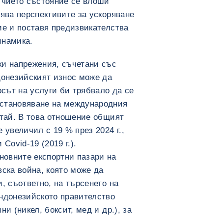
 чието състояние се влоши
нява перспективите за ускоряване
ие и поставя предизвикателства
инамика.
ки напрежения, съчетани със
донезийският износ може да
осът на услуги би трябвало да се
становяване на международния
итай. В това отношение общият
 увеличил с 19 % през 2024 г.,
Covid-19 (2019 г.).
овните експортни пазари на
вска война, която може да
, съответно, на търсенето на
индонезийското правителство
и (никел, боксит, мед и др.), за