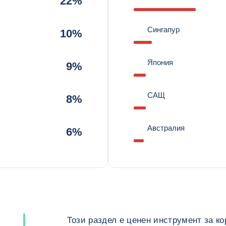
22%
Сингапур
10%
Япония
9%
САЩ
8%
Австралия
6%
Този раздел е ценен инструмент за к