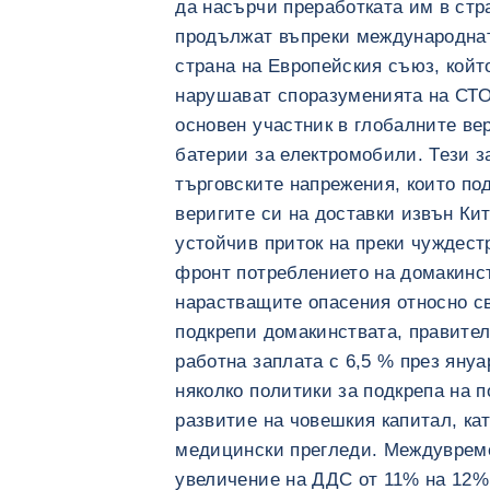
да насърчи преработката им в стр
продължат въпреки международнат
страна на Европейския съюз, койт
нарушават споразуменията на СТО
основен участник в глобалните вер
батерии за електромобили. Тези з
търговските напрежения, които по
веригите си на доставки извън Кит
устойчив приток на преки чуждес
фронт потреблението на домакинс
нарастващите опасения относно св
подкрепи домакинствата, правите
работна заплата с 6,5 % през януа
няколко политики за подкрепа на 
развитие на човешкия капитал, ка
медицински прегледи. Междуврем
увеличение на ДДС от 11% на 12%