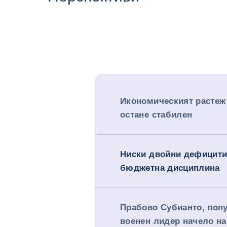
Икономическият растеж
остане стабилен
Ниски двойни дефицити
бюджетна дисциплина
Прабово Субианто, поп
военен лидер начело на