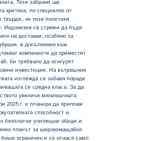
аната. Тези забрани ще
а критика, по-специално от
о твърди, че тези политики
. Индонезия се стреми да бъде
иги на доставки, особено за
абрани, в допълнение към
дтикват компаниите да преместят
ай, би трябвало да осигурят
транни инвестиции. На вътрешния
твата изглежда се забавя поради
иващата се средна класа. За да
лството увеличи минималната
ри 2025 г. и планира да приложи
покупателната способност и
то безплатни училищни обеди и
енно планът за широкомащабно
 беше ограничен и се отнася само