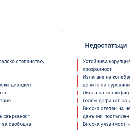
Недостатъци
селско стопанство,
Устойчива корупция
прозрачност
Излагане на колеба
фски дивидент
цените на суровини
ика
Липса на квалифиц
стрия
Голям дефицит на 
Висока степен на н
а свързаност
данъчни постъплен
 за свободна
Висока уязвимост 