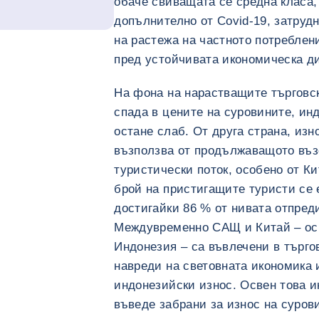
обаче свиващата се средна класа,
допълнително от Covid-19, затруд
на растежа на частното потреблен
пред устойчивата икономическа д
На фона на нарастващите търговс
спада в цените на суровините, ин
остане слаб. От друга страна, изн
възползва от продължаващото въз
туристически поток, особено от К
брой на пристигащите туристи се е
достигайки 86 % от нивата отпреди 
Междувременно САЩ и Китай – осн
Индонезия – са въвлечени в търго
навреди на световната икономика и
индонезийски износ. Освен това 
въведе забрани за износ на суровин