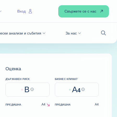
Свържете се с нас
Вход
ески анализи и събития
За нас
Търсен
Оценка
ДЪРЖАВЕН РИСК
БИЗНЕС КЛИМАТ
B
A
Help
4
Help
A4
A4
ПРЕДИШНА
ПРЕДИШНА
decrease