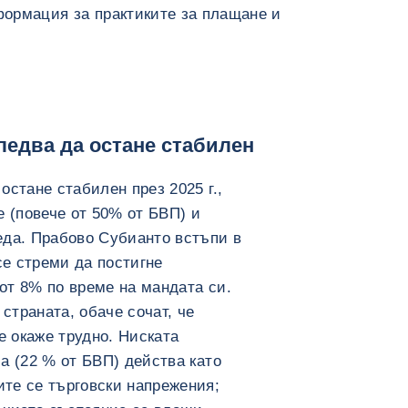
ормация за практиките за плащане и
ледва да остане стабилен
остане стабилен през 2025 г.,
е (повече от 50% от БВП) и
еда. Прабово Субианто встъпи в
се стреми да постигне
от 8% по време на мандата си.
 страната, обаче сочат, че
е окаже трудно. Ниската
а (22 % от БВП) действа като
те се търговски напрежения;