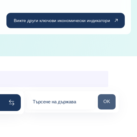
Вижте други ключови икономически индикатори
Търсене на дър
OK
Търсене на държава
0
suggestions