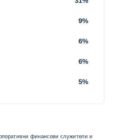
31%
9%
6%
6%
5%
орпоративни финансови служители и