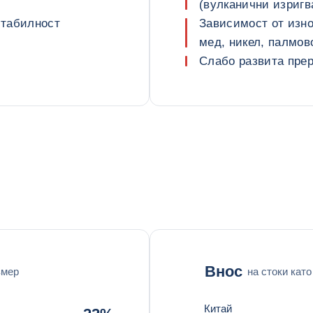
(вулканични изригв
стабилност
Зависимост от изно
мед, никел, палмов
Слабо развита пре
Внос
змер
на стоки кат
Китай