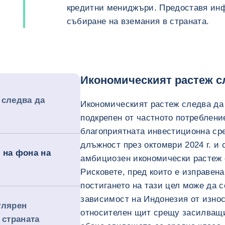
кредитни мениджъри. Предоставя инф
събиране на вземания в страната.
Икономическият растеж с
 следва да
Икономическият растеж следва да 
подкрепен от частното потреблени
благоприятната инвестиционна ср
длъжност през октомври 2024 г. и 
 на фона на
амбициозен икономически растеж 
Рисковете, пред които е изправена
постигането на тази цел може да с
зависимост на Индонезия от износ
улярен
относителен щит срещу засилващи
 страната