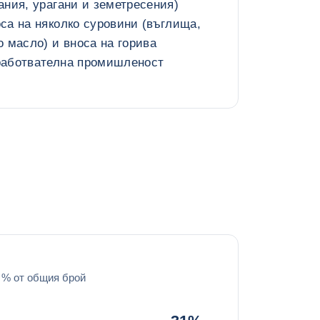
ания, урагани и земетресения)
са на няколко суровини (въглища,
о масло) и вноса на горива
работвателна промишленост
о % от общия брой