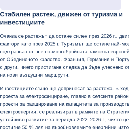
Стабилен растеж, движен от туризма и
инвестициите
Очаква се растежът да остане силен през 2026 г., дв
фактори като през 2025 г. Туризмът ще остане най-мо
подхранван от все по-многобройната заможна европей
от Обединеното кралство, Франция, Германия и Порту
с други, чието пристигане следва да бъде улеснено о
на нови въздушни маршрути.
Инвестициите също ще допринесат за растежа. В ход
проекта за електрофициране, главно в селските райони
проекти за разширяване на капацитета за производст
електроенергия, се реализират в рамките на Стратеги
устойчиво развитие за периода 2022–2026 г., чиято це
постигне 50 % дял на възобновяемите енергийни изт