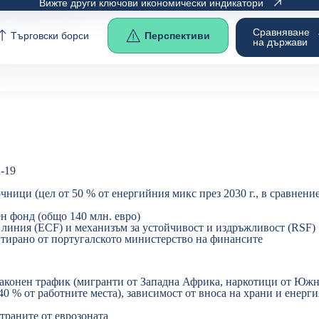
Вижте други ключови икономически индикатори
e as the
original
.
Сравняване
Търговски борси
Перспективи
на държави
d-19
ици (цел от 50 % от енергийния микс през 2030 г., в сравнение 
н фонд (общо 140 млн. евро)
линия (ECF) и механизъм за устойчивост и издръжливост (RSF)
нтирано от португалското министерство на финансите
езаконен трафик (мигранти от Западна Африка, наркотици от Юж
 % от работните места), зависимост от вноса на храни и енергия
траните от еврозоната