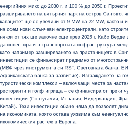
енергийния микс до 2030 г. и 100 % до 2050 г. Проект
разширяването на вятърния парк на остров Сантяго, 
капацитет ще се увеличи от 9 MW на 22 MW, както и 
на осем нови слънчеви електроцентрали, като строит
някои от тях ще започне още през 2026 г. Кабо Верд
да инвестира и в транспортната инфраструктура межд
като например разширяването на пристанището в Сант
инвестиции се финансират предимно от многостранн
(МВФ чрез инструмента си RSF, Световната банка, ЕИ
Африканската банка за развитие). Изграждането на г
туристически комплекси – включващи места за наста
ресторанти и голф игрища – се финансира от преки 
инвестиции (Португалия, Испания, Нидерландия, Фр
Китай). Тези инвестиции обаче няма да позволят ди
на икономиката, която остава уязвима към евентуалн
икономическия растеж в Европа.