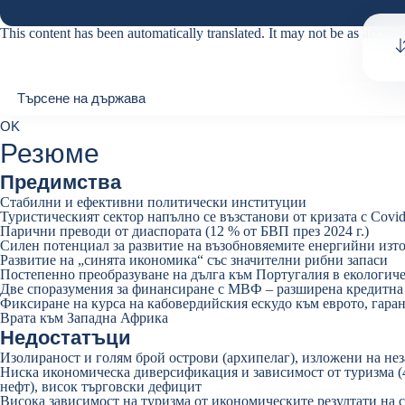
This content has been automatically translated. It may not be as accurat
Търсене на държава
Търсене на държава
0
OK
suggestions
Резюме
Предимства
Стабилни и ефективни политически институции
Туристическият сектор напълно се възстанови от кризата с Covi
Парични преводи от диаспората (12 % от БВП през 2024 г.)
Силен потенциал за развитие на възобновяемите енергийни източн
Развитие на „синята икономика“ със значителни рибни запаси
Постепенно преобразуване на дълга към Португалия в екологиче
Две споразумения за финансиране с МВФ – разширена кредитна 
Фиксиране на курса на кабовердийския ескудо към еврото, гара
Врата към Западна Африка
Недостатъци
Изолираност и голям брой острови (архипелаг), изложени на н
Ниска икономическа диверсификация и зависимост от туризма (40
нефт), висок търговски дефицит
Висока зависимост на туризма от икономическите резултати на с