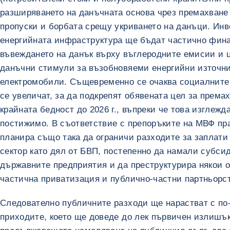
разширяването на данъчната основа чрез премахване
пропуски и борбата срещу укриването на данъци. Ин
енергийната инфраструктура ще бъдат частично фин
въвеждането на данък върху въглеродните емисии и 
данъчни стимули за възобновяеми енергийни източн
електромобили. Същевременно се очаква социалните
се увеличат, за да подкрепят обявената цел за према
крайната бедност до 2026 г., въпреки че това изглежд
постижимо. В съответствие с препоръките на МВФ пр
планира също така да ограничи разходите за заплати
сектор като дял от БВП, постепенно да намали субси
държавните предприятия и да преструктурира някои о
частична приватизация и публично-частни партньорс
Следователно публичните разходи ще нарастват с по
приходите, което ще доведе до лек първичен излишъ