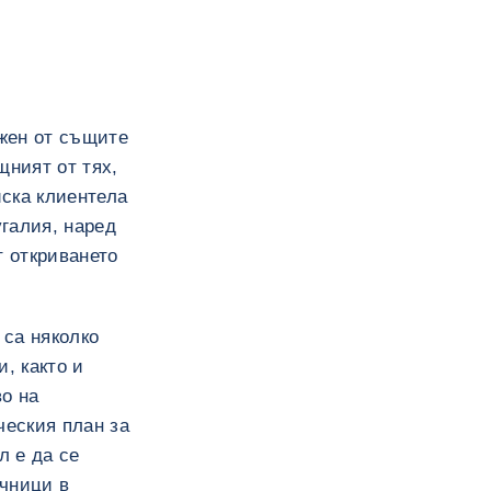
ижен от същите
щният от тях,
ска клиентела
галия, наред
т откриването
 са няколко
, както и
во на
ческия план за
л е да се
очници в