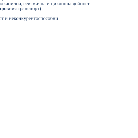
улканична, сеизмична и циклонна дейност
тровния транспорт)
ст и неконкурентоспособни