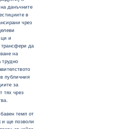
 на данъчните
вестициите в
ансирани чрез
целеви
ици и
 трансфери да
хване на
а трудно
авителството
 в публичния
диите за
т тях чрез
тва.
-бавен темп от
к и ще позволи