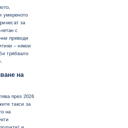
рото,
и умереното
ринесат за
ъчетан с
чни преводи
итики – някои
 би трябвало
.
ване на
лява през 2026
ките такси за
то на
укти
родукти) и