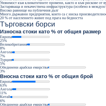
Уязвимост към климатичните промени, както и към рискове от в
Застаряваща и некачествена инфраструктура (особено в междуос
Високо равнище на публичния дълг
Много държавни предприятия, които са с ниска производително
20 % от населението живее под прага на бедността
Търговски борси
Износ
на стоки като % от общия размер
Европа
25%
Великобритания
8%
Ангола
7%
Турция
5%
Обединени арабски емирства
3%
Внос
на стоки като % от общия брой
Европа
63%
Ангола
11%
Китай
6%
Обединени арабски емирства