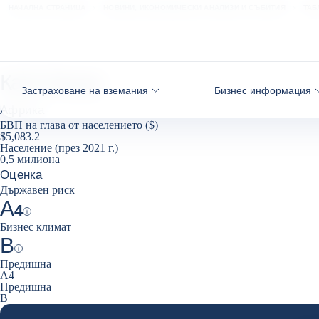
Към съдържанието
НАЧАЛНА СТРАНИЦА
НОВИНИ, ИКОНОМИЧЕСКИ АНАЛИЗИ И СЪБИТИЯ
ТАБ
Кабо Верде
Застраховане на вземания
Бизнес информация
Африка
БВП на глава от населението ($)
$5,083.2
Население (през 2021 г.)
0,5 милиона
Оценка
Държавен риск
A
4
Help
Бизнес климат
B
Help
Предишна
A4
Предишна
B