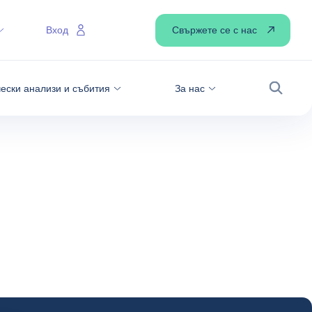
Свържете се с нас
Вход
ески анализи и събития
За нас
Търсен