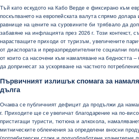
Тъй като ескудото на Кабо Верде е фиксирано към ев
поскъпването на европейската валута спрямо долара 
равнище на цените на суровините би трябвало да доп
забавяне на инфлацията през 2026 г. Този контекст, с
нарастващите приходи от туризъм, увеличените пари
от диаспората и преразпределителните социални пол
от които са насочени към намаляване на бедността –
да допринесат за ускоряване на частното потребление
Първичният излишък спомага за намаля
дълга
Очаква се публичният дефицит да продължи да нама
г. Приходите ще се увеличат благодарение на по-висо
пристигащи туристи, тютюна и алкохола, намаляване
митническите облекчения за определени вносни прод
(потребителски стоки и полуобработени хранителни п