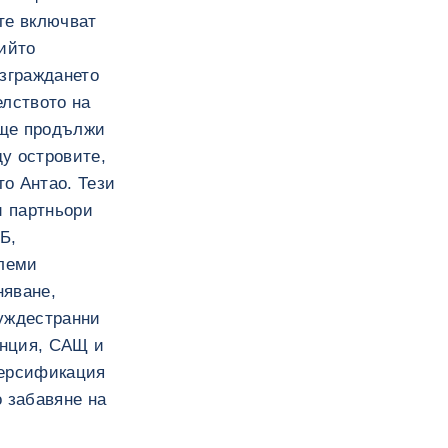
ите включват
чийто
изграждането
елството на
е ще продължи
у островите,
о Антао. Тези
и партньори
Б,
олеми
няване,
чуждестранни
анция, САЩ и
версификация
о забавяне на