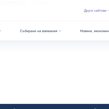
ЛО ЗА БИЗНЕС РИСК
КАБО ВЕРДЕ
Други сайтове
Събиране на вземания
Новини, икономич