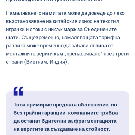
Намаляването на митата може да доведе до леко
възстановяване на китайския износ на текстил,
играчки и стоки с нисък марж за Съединените
щати. Същевременно, намаляващата тарифна
разлика може временно да забави отлива от
монтажните вериги към „пренасочване“ през трети
страни (Виетнам, Индия).
Това примирие предлага облекчение, но
без трайни гаранции, компаниите трябва
да останат бдителни за фрагментацията
на веригите за създаване на стойност.