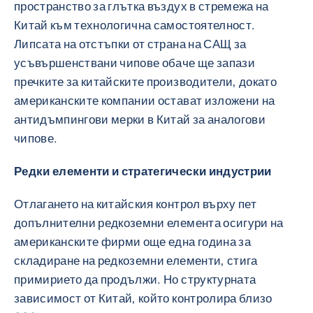
пространство за глътка въздух в стремежа на
Китай към технологична самостоятелност.
Липсата на отстъпки от страна на САЩ за
усъвършенствани чипове обаче ще запази
пречките за китайските производители, докато
американските компании остават изложени на
антидъмпингови мерки в Китай за аналогови
чипове.
Редки елементи и стратегически индустрии
Отлагането на китайския контрол върху пет
допълнителни редкоземни елемента осигури на
американските фирми още една година за
складиране на редкоземни елементи, стига
примирието да продължи. Но структурната
зависимост от Китай, който контролира близо