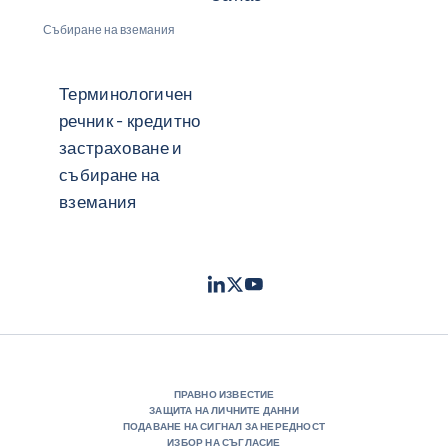
Събиране на вземания
Терминологичен
речник - кредитно
застраховане и
събиране на
вземания
LinkedIn
Twitter
Youtube
- Coface
- Coface
- Coface
ПРАВНО ИЗВЕСТИЕ
ЗАЩИТА НА ЛИЧНИТЕ ДАННИ
ПОДАВАНЕ НА СИГНАЛ ЗА НЕРЕДНОСТ
ИЗБОР НА СЪГЛАСИЕ