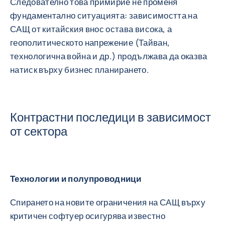
Следователно това примирие не променя
фундаментално ситуацията: зависимостта на
САЩ от китайския внос остава висока, а
геополитическото напрежение (Тайван,
технологична война и др.) продължава да оказва
натиск върху бизнес планирането.
Контрастни последици в зависимост
от сектора
Технологии и полупроводници
Спирането на новите ограничения на САЩ върху
критичен софтуер осигурява известно