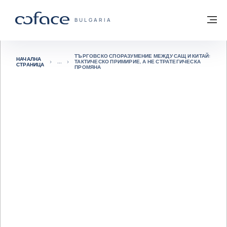
Към съдържанието
Обратно към начална страница
М
COFACE FOR TRADE - GROUP WEBSITE
BULGARIA
ТЪРГОВСКО СПОРАЗУМЕНИЕ МЕЖДУ САЩ И КИТАЙ:
НАЧАЛНА
ТАКТИЧЕСКО ПРИМИРИЕ, А НЕ СТРАТЕГИЧЕСКА
СТРАНИЦА
ПРОМЯНА