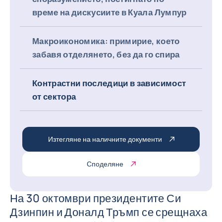
време на дискусиите в Куала Лумпур
Макроикономика: примирие, което
забавя отделянето, без да го спира
Контрастни последици в зависимост
от сектора
Изтегляне на наличните документи
Споделяне
На 30 октомври президентите Си
Дзинпин и Доналд Тръмп се срещнаха