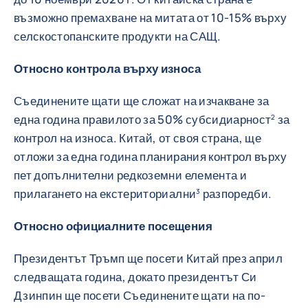
възможно премахване на митата от 10-15% върху
селскостопанските продукти на САЩ.
Относно контрола върху износа
Съединените щати ще сложат на изчакване за
една година правилото за 50% субсидиарност
за
2
контрол на износа. Китай, от своя страна, ще
отложи за една година планирания контрол върху
пет допълнителни редкоземни елемента и
прилагането на екстериториални
разпоредби.
3
Относно официалните посещения
Президентът Тръмп ще посети Китай през април
следващата година, докато президентът Си
Дзинпин ще посети Съединените щати на по-