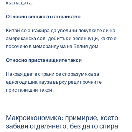
късна дата.
Относно селското стопанство
Китай се ангажира да увеличи покупките си на
американска соя, добитък и зеленчуци, както е
посочено в меморандума на Белия дом.
Относно пристанищните такси
Накрая двете страни се споразумяха за
едногодишна пауза върху реципрочните
пристанищни такси.
Макроикономика: примирие, което
забавя отделянето, без да го спира