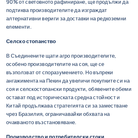
90% от световното рафиниране, ще продължи да
подтиква производителите да изграждат
алтернативни вериги за доставки на редкоземни
елементи.
Селско стопанство
В Съединените щати агро производителите,
особено производителите на соя, ще се
възползват от споразумението. Но въпреки
ангажимента на Пекин да увеличи покупките си на
соя и селскостопански продукти, обявените обеми
остават под историческата средна стойност и
Китай продължава стратегията си за заместване
чрез Бразилия, ограничавайки обхвата на
очакваното възстановяване.
Производство и потребителски стоки