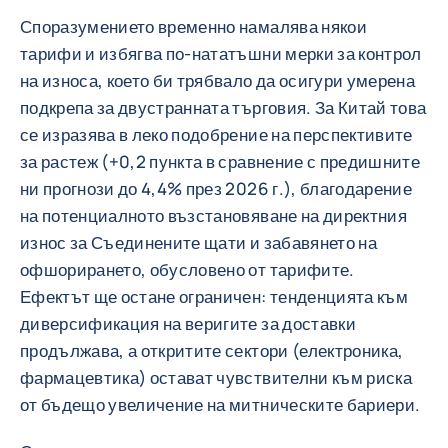
Споразумението временно намалява някои
тарифи и избягва по-нататъшни мерки за контрол
на износа, което би трябвало да осигури умерена
подкрепа за двустранната търговия. За Китай това
се изразява в леко подобрение на перспективите
за растеж (+0,2 пункта в сравнение с предишните
ни прогнози до 4,4% през 2026 г.), благодарение
на потенциалното възстановяване на директния
износ за Съединените щати и забавянето на
офшорирането, обусловено от тарифите.
Ефектът ще остане ограничен: тенденцията към
диверсификация на веригите за доставки
продължава, а откритите сектори (електроника,
фармацевтика) остават чувствителни към риска
от бъдещо увеличение на митническите бариери.