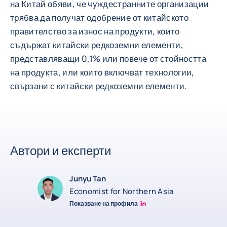
на Китай обяви, че чуждестранните организации
трябва да получат одобрение от китайското
правителство за износ на продукти, които
съдържат китайски редкоземни елементи,
представляващи 0,1% или повече от стойността
на продукта, или които включват технологии,
свързани с китайски редкоземни елементи.
Автори и експерти
Junyu Tan
Economist for Northern Asia
Показване на профила
Junyu Tan Linkedin Profile