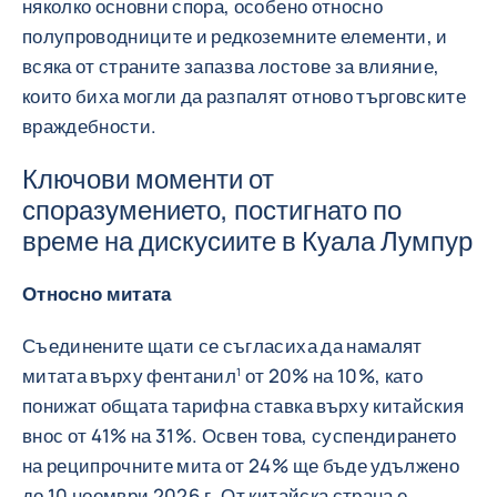
няколко основни спора, особено относно
полупроводниците и редкоземните елементи, и
всяка от страните запазва лостове за влияние,
които биха могли да разпалят отново търговските
враждебности.
Ключови моменти от
споразумението, постигнато по
време на дискусиите в Куала Лумпур
Относно митата
Съединените щати се съгласиха да намалят
митата върху фентанил
от 20% на 10%, като
1
понижат общата тарифна ставка върху китайския
внос от 41% на 31%. Освен това, суспендирането
на реципрочните мита от 24% ще бъде удължено
до 10 ноември 2026 г. От китайска страна е