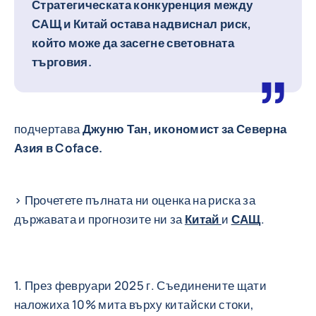
Стратегическата конкуренция между
САЩ и Китай остава надвиснал риск,
който може да засегне световната
търговия.
подчертава
Джуню Тан, икономист за Северна
Азия в Coface.
> Прочетете пълната ни оценка на риска за
държавата и прогнозите ни за
Китай
и
САЩ
.
1. През февруари 2025 г. Съединените щати
наложиха 10% мита върху китайски стоки,