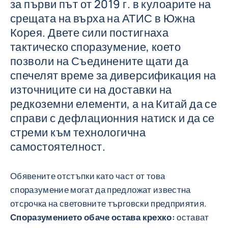
за първи път от 2019 г. в кулоарите на
срещата на върха на АТИС в Южна
Корея. Двете сили постигнаха
тактическо споразумение, което
позволи на Съединените щати да
спечелят време за диверсификация на
източниците си на доставки на
редкоземни елементи, а на Китай да се
справи с дефлационния натиск и да се
стреми към технологична
самостоятелност.
Обявените отстъпки като част от това
споразумение могат да предложат известна
отсрочка на световните търговски предприятия.
Споразумението обаче остава крехко:
остават