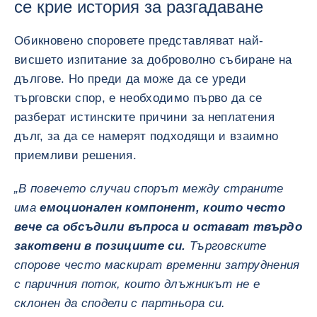
се крие история за разгадаване
Обикновено споровете представляват най-
висшето изпитание за доброволно събиране на
дългове. Но преди да може да се уреди
търговски спор, е необходимо първо да се
разберат истинските причини за неплатения
дълг, за да се намерят подходящи и взаимно
приемливи решения.
„В повечето случаи спорът между страните
има
емоционален компонент, които често
вече са обсъдили въпроса и остават твърдо
закотвени в позициите си.
Търговските
спорове често маскират временни затруднения
с паричния поток, които длъжникът не е
склонен да сподели с партньора си.