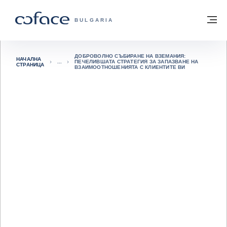
Към съдържанието
Обратно към начална страница
М
COFACE FOR TRADE - GROUP WEBSITE
BULGARIA
ДОБРОВОЛНО СЪБИРАНЕ НА ВЗЕМАНИЯ:
НАЧАЛНА
ПЕЧЕЛИВШАТА СТРАТЕГИЯ ЗА ЗАПАЗВАНЕ НА
СТРАНИЦА
ВЗАИМООТНОШЕНИЯТА С КЛИЕНТИТЕ ВИ