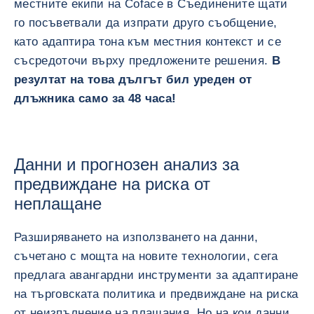
местните екипи на Coface в Съединените щати
го посъветвали да изпрати друго съобщение,
като адаптира тона към местния контекст и се
съсредоточи върху предложените решения.
В
резултат на това дългът бил уреден от
длъжника само за 48 часа!
Данни и прогнозен анализ за
предвиждане на риска от
неплащане
Разширяването на използването на данни,
съчетано с мощта на новите технологии, сега
предлага авангардни инструменти за адаптиране
на търговската политика и предвиждане на риска
от неизпълнение на плащания. Но на кои данни