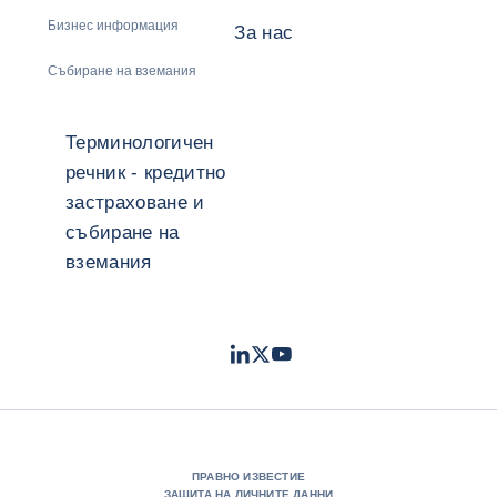
Бизнес информация
За нас
Събиране на вземания
Терминологичен
речник - кредитно
застраховане и
събиране на
вземания
LinkedIn
Twitter
Youtube
- Coface
- Coface
- Coface
ПРАВНО ИЗВЕСТИЕ
ЗАЩИТА НА ЛИЧНИТЕ ДАННИ