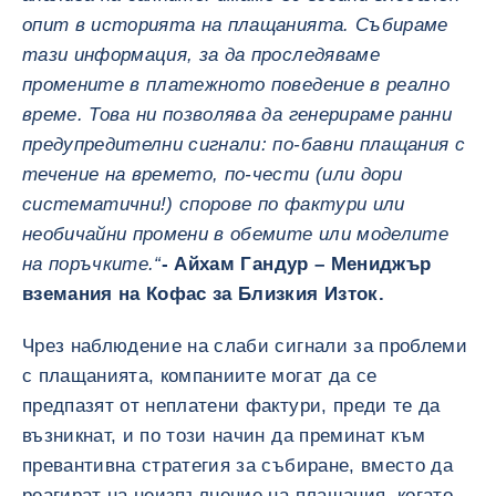
опит в историята на плащанията. Събираме
тази информация, за да проследяваме
промените в платежното поведение в реално
време. Това ни позволява да генерираме ранни
предупредителни сигнали: по-бавни плащания с
течение на времето, по-чести (или дори
систематични!) спорове по фактури или
необичайни промени в обемите или моделите
на поръчките.“
- Айхам Гандур – Мениджър
вземания на Кофас за Близкия Изток.
Чрез наблюдение на слаби сигнали за проблеми
с плащанията, компаниите могат да се
предпазят от неплатени фактури, преди те да
възникнат, и по този начин да преминат към
превантивна стратегия за събиране, вместо да
реагират на неизпълнение на плащания, когато