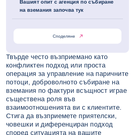
Вашият опит с агенция по събиране
на вземания започва тук
Споделяне
Твърде често възприемано като
конфликтен подход или проста
операция за управление на паричните
потоци, доброволното събиране на
вземания по фактури всъщност играе
съществена роля във
взаимоотношенията ви с клиентите.
Стига да възприемете приятелски,
човешки и диференциран подход
според ситуацията на вашите