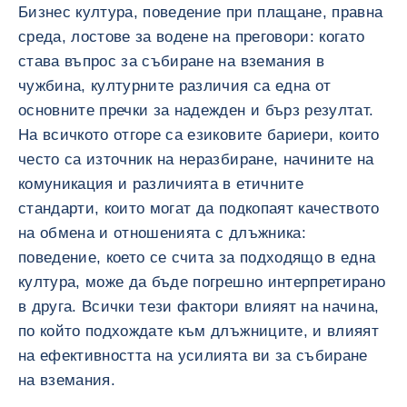
Бизнес култура, поведение при плащане, правна
среда, лостове за водене на преговори: когато
става въпрос за събиране на вземания в
чужбина, културните различия са една от
основните пречки за надежден и бърз резултат.
На всичкото отгоре са езиковите бариери, които
често са източник на неразбиране, начините на
комуникация и различията в етичните
стандарти, които могат да подкопаят качеството
на обмена и отношенията с длъжника:
поведение, което се счита за подходящо в една
култура, може да бъде погрешно интерпретирано
в друга. Всички тези фактори влияят на начина,
по който подхождате към длъжниците, и влияят
на ефективността на усилията ви за събиране
на вземания.