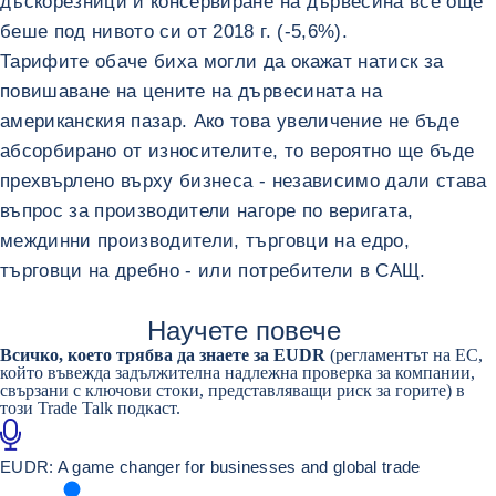
дъскорезници и консервиране на дървесина все още
беше под нивото си от 2018 г. (-5,6%).
Тарифите обаче биха могли да окажат натиск за
повишаване на цените на дървесината на
американския пазар. Ако това увеличение не бъде
абсорбирано от износителите, то вероятно ще бъде
прехвърлено върху бизнеса - независимо дали става
въпрос за производители нагоре по веригата,
междинни производители, търговци на едро,
търговци на дребно - или потребители в САЩ.
Научете повече
Всичко, което трябва да знаете за EUDR
(регламентът на ЕС,
който въвежда задължителна надлежна проверка за компании,
свързани с ключови стоки, представляващи риск за горите) в
този
Trade Talk подкаст.
EUDR: A game changer for businesses and global trade