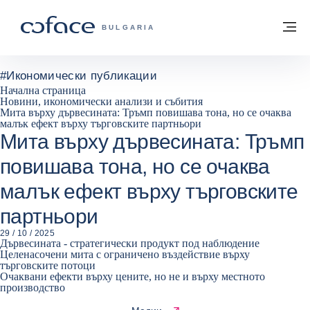
Към съдържанието
Обратно към начална страница
М
COFACE FOR TRADE - GROUP WEBSITE
BULGARIA
#
Икономически публикации
Начална страница
Новини, икономически анализи и събития
Мита върху дървесината: Тръмп повишава тона, но се очаква
малък ефект върху търговските партньори
Мита върху дървесината: Тръмп
повишава тона, но се очаква
малък ефект върху търговските
партньори
29 / 10 / 2025
Дървесината - стратегически продукт под наблюдение
Целенасочени мита с ограничено въздействие върху
търговските потоци
Очаквани ефекти върху цените, но не и върху местното
производство