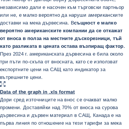
независимо дали е насочен към търговски партньор
или не, е малко вероятно да наруши американските
доставки на мека дървесина. В
същност е малко
вероятно американските компании да се откажат
от вноса в полза на местните дъскорезници, тъй
като разликата в цената остава възпиращ фактор.
През 2024 г. американската дървесина е била около
три пъти по-скъпа от вносната, като се използват
експортните цени на САЩ като индикатор за
вътрешните цени.
УГОЛЕМИ ИЗОБРАЖЕНИЕТО
Data of the graph in .xls format
Дори сред източниците на внос се очакват малко
промени. Доставяйки над 70% от вноса на сурова
дървесина и дървен материал в САЩ, Канада е на
първа линия по отношение на тези тарифи за мека