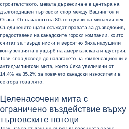
строителството, меката дървесина е в центъра на
дългогодишен търговски спор между Вашингтон и
Отава. От началото на 80-те години на миналия век
Съединените щати осъждат правата за дърводобив,
предоставени на канадските горски компании, които
считат за твърде ниски и вероятно биха нарушили
конкуренцията в ущърб на американската индустрия.
Този спор доведе до налагането на компенсационни и
антидъмпингови мита, които бяха увеличени от
14,4% на 35,2% за повечето канадски износители в
сектора това лято.
Целенасочени мита с
ограничено въздействие върху
търговските потоци
Този набор от данъци върху дървесината обаче,