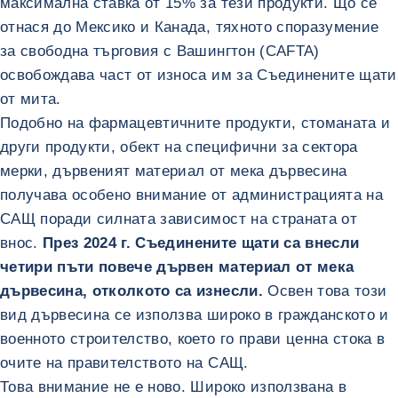
максимална ставка от 15% за тези продукти. Що се
отнася до Мексико и Канада, тяхното споразумение
за свободна търговия с Вашингтон (CAFTA)
освобождава част от износа им за Съединените щати
от мита.
Подобно на фармацевтичните продукти, стоманата и
други продукти, обект на специфични за сектора
мерки, дървеният материал от мека дървесина
получава особено внимание от администрацията на
САЩ поради силната зависимост на страната от
внос.
През 2024 г. Съединените щати са внесли
четири пъти повече дървен материал от мека
дървесина, отколкото са изнесли.
Освен това този
вид дървесина се използва широко в гражданското и
военното строителство, което го прави ценна стока в
очите на правителството на САЩ.
Това внимание не е ново. Широко използвана в