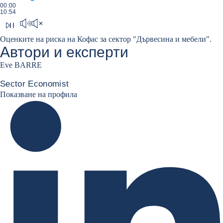
ПРЕКАРАНО ВРЕМЕ
00:00
ПРОДЪЛЖИТЕЛНОСТ
10:54
Пускане на подкаста
Mute sound
Оценките на риска на Кофас за сектор "Дървесина и мебели".
Автори и експерти
Eve BARRE
Sector Economist
Eve barré linkedin
Показване на профила