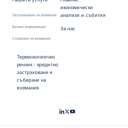
икономически
анализи и събития
Застраховане на вземания
Бизнес информация
За нас
Събиране на вземания
Терминологичен
речник - кредитно
застраховане и
събиране на
вземания
LinkedIn
Twitter
Youtube
- Coface
- Coface
- Coface