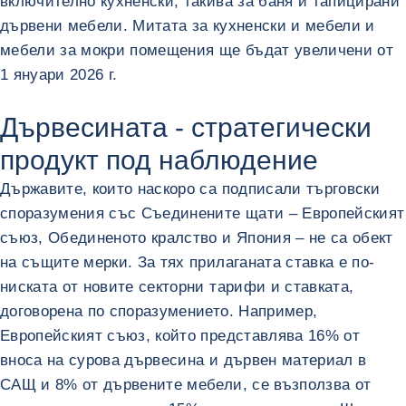
включително кухненски, такива за баня и тапицирани
дървени мебели. Митата за кухненски и мебели и
мебели за мокри помещения ще бъдат увеличени от
1 януари 2026 г.
Дървесината - стратегически
продукт под наблюдение
Държавите, които наскоро са подписали търговски
споразумения със Съединените щати – Европейският
съюз, Обединеното кралство и Япония – не са обект
на същите мерки. За тях прилаганата ставка е по-
ниската от новите секторни тарифи и ставката,
договорена по споразумението. Например,
Европейският съюз, който представлява 16% от
вноса на сурова дървесина и дървен материал в
САЩ и 8% от дървените мебели, се възползва от