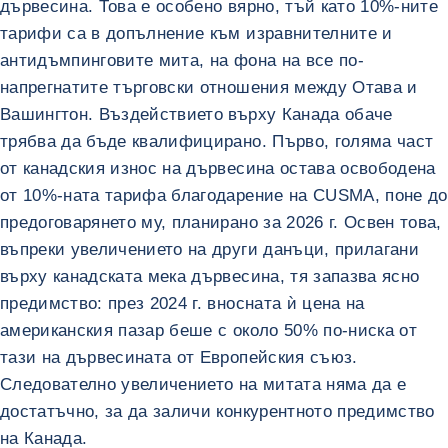
дървесина. Това е особено вярно, тъй като 10%-ните
тарифи са в допълнение към изравнителните и
антидъмпинговите мита, на фона на все по-
напрегнатите търговски отношения между Отава и
Вашингтон. Въздействието върху Канада обаче
трябва да бъде квалифицирано. Първо, голяма част
от канадския износ на дървесина остава освободена
от 10%-ната тарифа благодарение на CUSMA, поне до
предоговарянето му, планирано за 2026 г. Освен това,
въпреки увеличението на други данъци, прилагани
върху канадската мека дървесина, тя запазва ясно
предимство: през 2024 г. вносната ѝ цена на
американския пазар беше с около 50% по-ниска от
тази на дървесината от Европейския съюз.
Следователно увеличението на митата няма да е
достатъчно, за да заличи конкурентното предимство
на Канада.