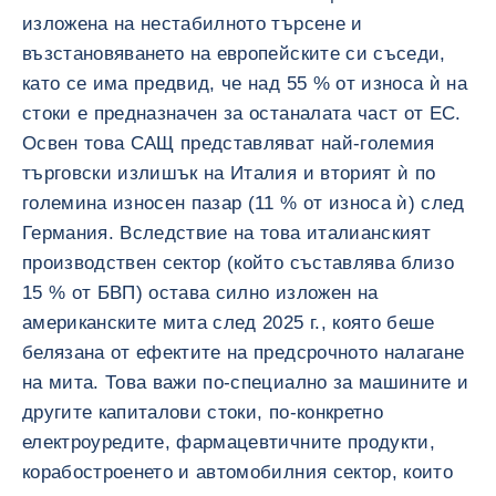
изложена на нестабилното търсене и
възстановяването на европейските си съседи,
като се има предвид, че над 55 % от износа ѝ на
стоки е предназначен за останалата част от ЕС.
Освен това САЩ представляват най-големия
търговски излишък на Италия и вторият ѝ по
големина износен пазар (11 % от износа ѝ) след
Германия. Вследствие на това италианският
производствен сектор (който съставлява близо
15 % от БВП) остава силно изложен на
американските мита след 2025 г., която беше
белязана от ефектите на предсрочното налагане
на мита. Това важи по-специално за машините и
другите капиталови стоки, по-конкретно
електроуредите, фармацевтичните продукти,
корабостроенето и автомобилния сектор, които