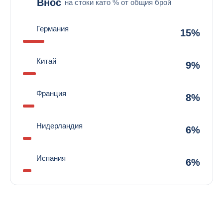
Внос
на стоки като % от общия брой
Германия
15%
Китай
9%
Франция
8%
Нидерландия
6%
Испания
6%