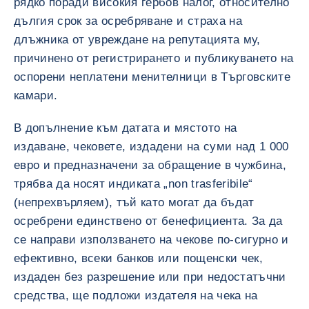
рядко поради високия гербов налог, относително
дългия срок за осребряване и страха на
длъжника от увреждане на репутацията му,
причинено от регистрирането и публикуването на
оспорени неплатени менителници в Търговските
камари.
В допълнение към датата и мястото на
издаване, чековете, издадени на суми над 1 000
евро и предназначени за обращение в чужбина,
трябва да носят индиката „non trasferibile“
(непрехвърляем), тъй като могат да бъдат
осребрени единствено от бенефициента. За да
се направи използването на чекове по-сигурно и
ефективно, всеки банков или пощенски чек,
издаден без разрешение или при недостатъчни
средства, ще подложи издателя на чека на