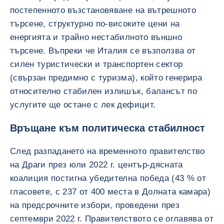
постепенното възстановяване на вътрешното
търсене, структурно по-високите цени на
енергията и трайно нестабилното външно
търсене. Въпреки че Италия се възползва от
силен туристически и транспортен сектор
(свързан предимно с туризма), който генерира
относително стабилен излишък, балансът по
услугите ще остане с лек дефицит.
Връщане към политическа стабилност
След разпадането на временното правителство
на Драги през юли 2022 г. център-дясната
коалиция постигна убедителна победа (43 % от
гласовете, с 237 от 400 места в Долната камара)
на предсрочните избори, проведени през
септември 2022 г. Правителството се оглавява от