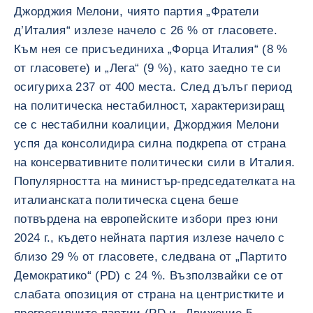
Джорджия Мелони, чиято партия „Фратели
д’Италия“ излезе начело с 26 % от гласовете.
Към нея се присъединиха „Форца Италия“ (8 %
от гласовете) и „Лега“ (9 %), като заедно те си
осигуриха 237 от 400 места. След дълъг период
на политическа нестабилност, характеризиращ
се с нестабилни коалиции, Джорджия Мелони
успя да консолидира силна подкрепа от страна
на консервативните политически сили в Италия.
Популярността на министър-председателката на
италианската политическа сцена беше
потвърдена на европейските избори през юни
2024 г., където нейната партия излезе начело с
близо 29 % от гласовете, следвана от „Партито
Демократико“ (PD) с 24 %. Възползвайки се от
слабата опозиция от страна на центристките и