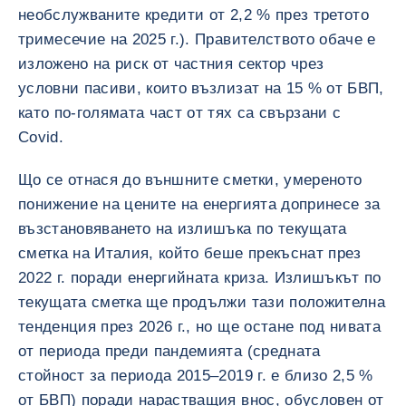
необслужваните кредити от 2,2 % през третото
тримесечие на 2025 г.). Правителството обаче е
изложено на риск от частния сектор чрез
условни пасиви, които възлизат на 15 % от БВП,
като по-голямата част от тях са свързани с
Covid.
Що се отнася до външните сметки, умереното
понижение на цените на енергията допринесе за
възстановяването на излишъка по текущата
сметка на Италия, който беше прекъснат през
2022 г. поради енергийната криза. Излишъкът по
текущата сметка ще продължи тази положителна
тенденция през 2026 г., но ще остане под нивата
от периода преди пандемията (средната
стойност за периода 2015–2019 г. е близо 2,5 %
от БВП) поради нарастващия внос, обусловен от