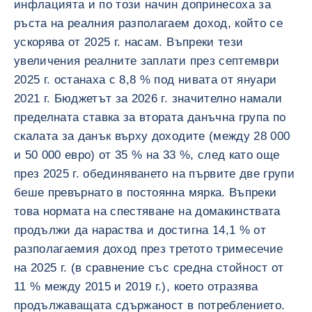
инфлацията и по този начин допринесоха за
ръста на реалния разполагаем доход, който се
ускорява от 2025 г. насам. Въпреки тези
увеличения реалните заплати през септември
2025 г. останаха с 8,8 % под нивата от януари
2021 г. Бюджетът за 2026 г. значително намали
пределната ставка за втората данъчна група по
скалата за данък върху доходите (между 28 000
и 50 000 евро) от 35 % на 33 %, след като още
през 2025 г. обединяването на първите две групи
беше превърнато в постоянна мярка. Въпреки
това нормата на спестяване на домакинствата
продължи да нараства и достигна 14,1 % от
разполагаемия доход през третото тримесечие
на 2025 г. (в сравнение със средна стойност от
11 % между 2015 и 2019 г.), което отразява
продължаващата сдържаност в потреблението.