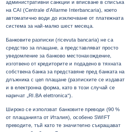
административни санкции и вписване в списъка
на CAI (Centrale d’Allarme Interbancaria), което
автоматично води до изключване от платежната
система за най-малко шест месеца.
Банковите разписки (ricevuta bancaria) не са
средство за плащане, а представляват просто
уведомление за банково местонахождение,
изготвено от кредиторите и подадено в тяхната
собствена банка за представяне пред банката на
длъжника с цел плащане (разписките се издават
и в електронна форма, като в този случай се
наричат „RI.BA elettronica“).
Широко се използват банковите преводи (90 %
от плащанията от Италия), особено SWIFT
преводите, тъй като те значително съкращават