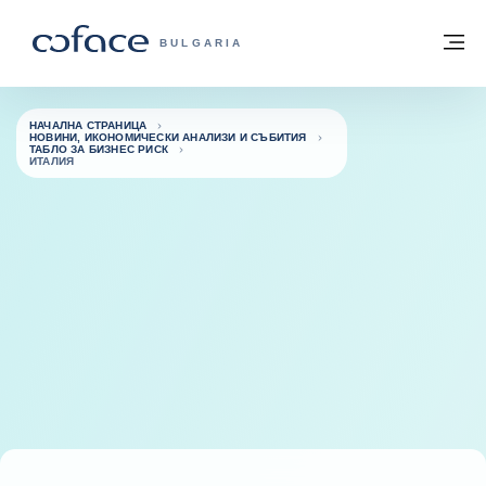
Към съдържанието
Обратно към начална страница
М
COFACE FOR TRADE - GROUP WEBSITE
BULGARIA
НАЧАЛНА СТРАНИЦА
НОВИНИ, ИКОНОМИЧЕСКИ АНАЛИЗИ И СЪБИТИЯ
ТАБЛО ЗА БИЗНЕС РИСК
ИТАЛИЯ