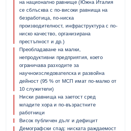
на национално равнище (Южна Италия
се сблъсква с по-високи равнища на
безработица, по-ниска
производителност, инфраструктура с по-
ниско качество, организирана
престъпност и др.)
Преобладаване на малки,
непродуктивни предприятия, което
ограничава разходите за
научноизследователска и развойна
дейност (95 % от МСП имат по-малко от
10 служители)
Ниски равнища на заетост сред
младите хора и по-възрастните
работници
Висок публичен дълг и дефицит
Демографски спад: ниската раждаемост