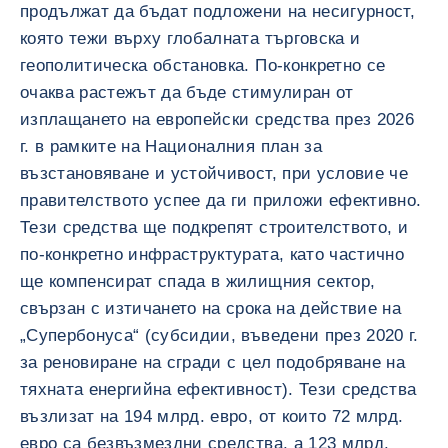
продължат да бъдат подложени на несигурност,
която тежи върху глобалната търговска и
геополитическа обстановка. По-конкретно се
очаква растежът да бъде стимулиран от
изплащането на европейски средства през 2026
г. в рамките на Националния план за
възстановяване и устойчивост, при условие че
правителството успее да ги приложи ефективно.
Тези средства ще подкрепят строителството, и
по-конкретно инфраструктурата, като частично
ще компенсират спада в жилищния сектор,
свързан с изтичането на срока на действие на
„Супербонуса“ (субсидии, въведени през 2020 г.
за реновиране на сгради с цел подобряване на
тяхната енергийна ефективност). Тези средства
възлизат на 194 млрд. евро, от които 72 млрд.
евро са безвъзмездни средства, а 123 млрд.