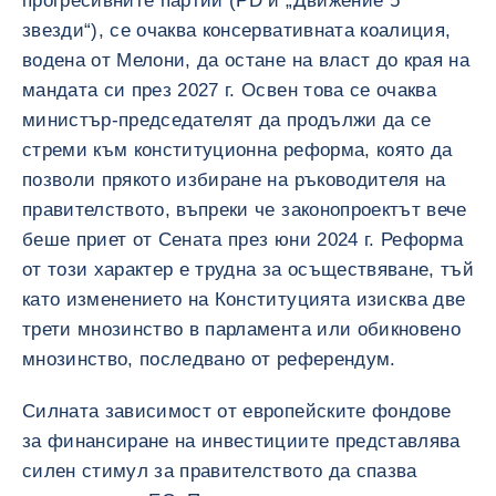
прогресивните партии (PD и „Движение 5
звезди“), се очаква консервативната коалиция,
водена от Мелони, да остане на власт до края на
мандата си през 2027 г. Освен това се очаква
министър-председателят да продължи да се
стреми към конституционна реформа, която да
позволи прякото избиране на ръководителя на
правителството, въпреки че законопроектът вече
беше приет от Сената през юни 2024 г. Реформа
от този характер е трудна за осъществяване, тъй
като изменението на Конституцията изисква две
трети мнозинство в парламента или обикновено
мнозинство, последвано от референдум.
Силната зависимост от европейските фондове
за финансиране на инвестициите представлява
силен стимул за правителството да спазва