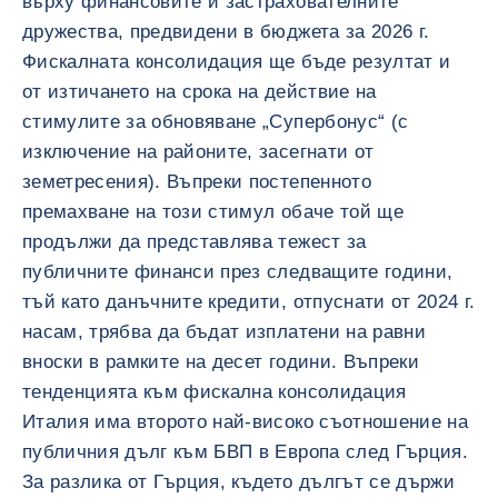
върху финансовите и застрахователните
дружества, предвидени в бюджета за 2026 г.
Фискалната консолидация ще бъде резултат и
от изтичането на срока на действие на
стимулите за обновяване „Супербонус“ (с
изключение на районите, засегнати от
земетресения). Въпреки постепенното
премахване на този стимул обаче той ще
продължи да представлява тежест за
публичните финанси през следващите години,
тъй като данъчните кредити, отпуснати от 2024 г.
насам, трябва да бъдат изплатени на равни
вноски в рамките на десет години. Въпреки
тенденцията към фискална консолидация
Италия има второто най-високо съотношение на
публичния дълг към БВП в Европа след Гърция.
За разлика от Гърция, където дългът се държи