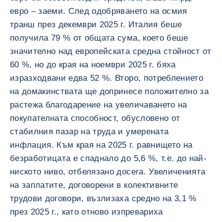
евро – заеми. След одобряването на осмия
транш през декември 2025 г. Италия беше
получила 79 % от общата сума, което беше
значително над европейската средна стойност от
60 %, но до края на ноември 2025 г. бяха
изразходвани едва 52 %. Второ, потреблението
на домакинствата ще допринесе положително за
растежа благодарение на увеличаването на
покупателната способност, обусловено от
стабилния пазар на труда и умерената
инфлация. Към края на 2025 г. равнището на
безработицата е спаднало до 5,6 %, т.е. до най-
ниското ниво, отбелязано досега. Увеличенията
на заплатите, договорени в колективните
трудови договори, възлизаха средно на 3,1 %
през 2025 г., като отново изпревариха