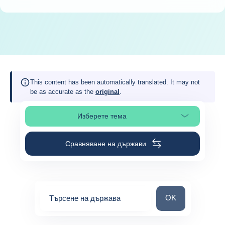
This content has been automatically translated. It may not
be as accurate as the
original
.
Изберете тема
Изберете раздел в страницата
Сравняване на държави
Търсене на държ
OK
Търсене на държава
0
suggestions