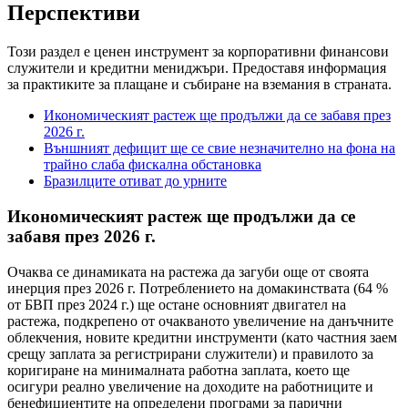
Перспективи
Този раздел е ценен инструмент за корпоративни финансови
служители и кредитни мениджъри. Предоставя информация
за практиките за плащане и събиране на вземания в страната.
Икономическият растеж ще продължи да се забавя през
2026 г.
Външният дефицит ще се свие незначително на фона на
трайно слаба фискална обстановка
Бразилците отиват до урните
Икономическият растеж ще продължи да се
забавя през 2026 г.
Очаква се динамиката на растежа да загуби още от своята
инерция през 2026 г. Потреблението на домакинствата (64 %
от БВП през 2024 г.) ще остане основният двигател на
растежа, подкрепено от очакваното увеличение на данъчните
облекчения, новите кредитни инструменти (като частния заем
срещу заплата за регистрирани служители) и правилото за
коригиране на минималната работна заплата, което ще
осигури реално увеличение на доходите на работниците и
бенефициентите на определени програми за парични