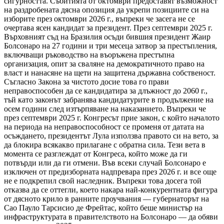
сигурността. Събитията от октомври предоставят възможност
на раздробената дясна опозиция да укрепи позициите си на
изборите през октомври 2026 г., въпреки че засега не се
очертава ясен кандидат за президент. През септември 2025 г.
Върховният съд на Бразилия осъди бившия президент Жаир
Болсонаро на 27 години и три месеца затвор за престъпления,
включващи ръководство на въоръжена престъпна
организация, опит за сваляне на демократичното право на
власт и нанасяне на щети на защитена държавна собственост.
Съгласно Закона за чистото досие това го прави
неправоспособен да се кандидатира за длъжност до 2060 г.,
тъй като законът забранява кандидатурите в продължение на
осем години след изтърпяване на наказанието. Въпреки че
през септември 2025 г. Конгресът прие закон, с който началото
на периода на неправоспособност се променя от датата на
осъждането, президентът Лула използва правото си на вето, за
да блокира всякакво прилагане с обратна сила. Тези вета в
момента се разглеждат от Конгреса, който може да ги
потвърди или да ги отмени. Във всеки случай Болсонаро е
изключен от предизборната надпревара през 2026 г. и все още
не е подкрепил свой наследник. Въпреки това досега той
отказва да се оттегли, което накара най-конкурентната фигура
от дясното крило в ранните проучвания — губернаторът на
Сао Пауло Тарсисио де Фрейтас, който беше министър на
инфраструктурата в правителството на Болсонаро — да обяви