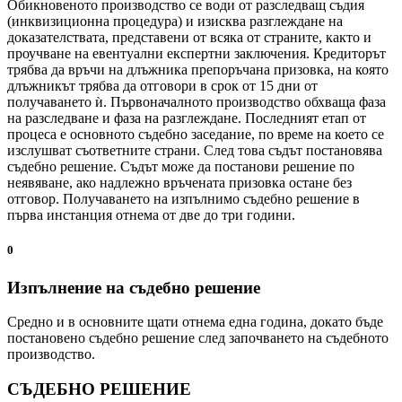
Обикновеното производство се води от разследващ съдия
(инквизиционна процедура) и изисква разглеждане на
доказателствата, представени от всяка от страните, както и
проучване на евентуални експертни заключения. Кредиторът
трябва да връчи на длъжника препоръчана призовка, на която
длъжникът трябва да отговори в срок от 15 дни от
получаването ѝ. Първоначалното производство обхваща фаза
на разследване и фаза на разглеждане. Последният етап от
процеса е основното съдебно заседание, по време на което се
изслушват съответните страни. След това съдът постановява
съдебно решение. Съдът може да постанови решение по
неявяване, ако надлежно връчената призовка остане без
отговор. Получаването на изпълнимо съдебно решение в
първа инстанция отнема от две до три години.
0
Изпълнение на съдебно решение
Средно и в основните щати отнема една година, докато бъде
постановено съдебно решение след започването на съдебното
производство.
СЪДЕБНО РЕШЕНИЕ