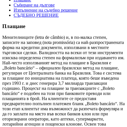
Събиране на дългове
Изпълнение на съдебно решение
СЪДЕБНО РЕШЕНИЕ
Плащане
Менителниците (letra de câmbio) и, в по-малка степен,
записите на заповед (nota promissória) са най-разпространената
форма на кредитни документи, използвани в местните
търговски сделки. Валидността на всеки от тези инструменти
изисква определена степен на формализъм при издаването им.
Най-често използваният метод на плащане в Бразилия е
„Boleto bancário“ – официален бразилски метод на плащане,
регулиран от Централната банка на Бразилия. Това е система
за плащане по инициатива на платеца, която беше въведена
през 1993 г. и днес генерира 3,7 милиарда транзакции
годишно. Процесът на плащане за транзакциите с „Boleto
bancário“ е подобен на този при банковите преводи или
плащанията в брой. На клиентите се предоставя
предварително попълнен платежен бланк „Boleto bancário“. На
този етап клиентът има възможност да разпечата формуляра и
да го заплати на място във всеки банков клон или при
оторизирани оператори, като аптеки, супермаркети,
лотарийни агенции и пощенски клонове. Освен това