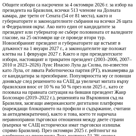
Общите избори са насрочени за 4 октомври 2026 г. за избор на
президента на Бразилия, всички 513 членове на Долната
камара, две трети от Сената (54 от 81 места), както и
губернаторите и законодателните събрания на всички 26 щата
и Федералния окръг. Ако нито един от кандидатите за
президент или губернатор не събере половината от валидните
гласове, на 25 октомври ще се проведе втори тур.
Новоизбраният президент и губернаторите ще встъпят в
длъжност на 1 януари 2027 г., а законодателите ще положат
клетва на 1 февруари 2027 г. Както и при президентските
избори, настоящият и трикратен президент (2003–2006, 2007–
2010 и 2023–2026) Луис Инасио Лула да Силва, по-известен
като Лула, от лявата Работническа партия (PT), възнамерява да
се кандидатира за преизбиране. Популярността му се повиши
донякъде след решението на САЩ да увеличат митата върху
бразилския внос от 10 % на 50 % през юли 2025 г., като се
позоваха на правната ситуация на бившия президент Жаир
Болсонаро (2019–2022 г.), решенията на Върховния съд на
Бразилия, засягащи американските дигитални платформи
(нареждащи блокирането на профили и съдържание, считани
за антидемократични), както и това, което те наричаха
неравноправни търговски отношения между двете страни
(въпреки че САЩ исторически имат търговски излишък
спрямо Бразилия). През октомври 2025 г. рейтингът на
одобрение на президента Лула достигна 51,2% според