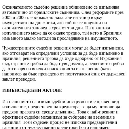
Окончателното съдебно решение обикновено се изпълнява
автоматично от бразилските съдилища. След реформите през
2005 и 2006 г. е възможно налагане на запор върху
имуществото на длъжника, ако той не се подчини на
окончателната заповед в срок от три дни. На практика
изпълнението може да се окаже трудно, тъй като в Бразилия
има много малко методи за проследяване на имуществото.
Чуждестранните съдебни решения могат да бъдат изпълнени,
ако отговарят на определени условия: за да бъде изпълнено в
Бразилия, решението трябва да бъде одобрено от Върховния
съд, страните трябва да бъдат уведомени, а решението трябва
да отговаря на всички изисквания за изпълнение (като
например да бъде преведено от португалски език от държавен
заклет преводач).
ИЗВЪНСЪДЕБНИ АКТОВЕ
Изпълнението на извънсъдебни инструменти е правен вид
изпълнение, предоставен на кредитора, за да му позволи да
предяви правата си срещу длъжника. Това е най-прекият и
ефективен съдебен механизъм за събиране на вземания в
Бразилия. Този съдебен процес не изисква предварителни
гаранции от чуждестранни кредитори (като например