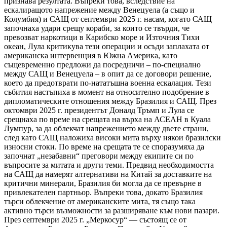
признава резултата. Въпреки това, вследствие на
ескалиращото напрежение между Венецуела (а също и
Колумбия) и САЩ от септември 2025 г. насам, когато САЩ
започнаха удари срещу кораби, за които се твърди, че
превозват наркотици в Карибско море и Източния Тихи
океан, Лула критикува тези операции и осъди заплахата от
американска интервенция в Южна Америка, като
същевременно предложи да посредничи – по-специално
между САЩ и Венецуела – в опит да се договори решение,
което да предотврати по-нататъшна военна ескалация. Тези
събития настъпиха в момент на относително подобрение в
дипломатическите отношения между Бразилия и САЩ. През
октомври 2025 г. президентът Доналд Тръмп и Лула се
срещнаха по време на срещата на върха на АСЕАН в Куала
Лумпур, за да облекчат напрежението между двете страни,
след като САЩ наложиха високи мита върху някои бразилски
износни стоки. По време на срещата те се споразумяха да
започнат „незабавни“ преговори между екипите си по
въпросите за митата и други теми. Предвид необходимостта
на САЩ да намерят алтернативи на Китай за доставките на
критични минерали, Бразилия би могла да се превърне в
привлекателен партньор. Въпреки това, докато Бразилия
търси облекчение от американските мита, тя също така
активно търси възможности за разширяване към нови пазари.
През септември 2025 г. „Меркосур“ — състоящ се от