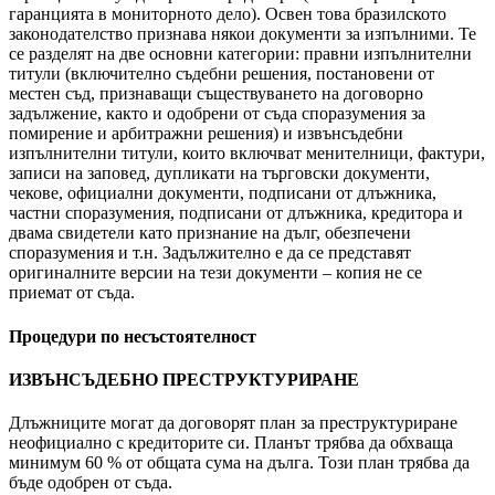
гаранцията в мониторното дело). Освен това бразилското
законодателство признава някои документи за изпълними. Те
се разделят на две основни категории: правни изпълнителни
титули (включително съдебни решения, постановени от
местен съд, признаващи съществуването на договорно
задължение, както и одобрени от съда споразумения за
помирение и арбитражни решения) и извънсъдебни
изпълнителни титули, които включват менителници, фактури,
записи на заповед, дупликати на търговски документи,
чекове, официални документи, подписани от длъжника,
частни споразумения, подписани от длъжника, кредитора и
двама свидетели като признание на дълг, обезпечени
споразумения и т.н. Задължително е да се представят
оригиналните версии на тези документи – копия не се
приемат от съда.
Процедури по несъстоятелност
ИЗВЪНСЪДЕБНО ПРЕСТРУКТУРИРАНЕ
Длъжниците могат да договорят план за преструктуриране
неофициално с кредиторите си. Планът трябва да обхваща
минимум 60 % от общата сума на дълга. Този план трябва да
бъде одобрен от съда.