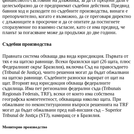
финансовото състояние на длъжника, за да се прецени дали е
целесъобразно да се предприемат съдебни действия. Предвид
бавния ход и разходите по съдебните производства, винаги е
препоръчително, когато е възможно, да се преговаря директно
с длъжниците в просрочие и да се опитате да постигнете
споразумение по взаимно съгласие, като се има предвид, че
планът за погасяване може да продължи до две години.
Съдебни производства
Правната система обхваща два вида юрисдикция. Първата от
тях е на щатско равнище. Всеки бразилски щат (26 щата, плюс
Федералният окръг Бразилия), включва Съд на правосъдието
(Tribunal de Justiça), чиито решения могат да бъдат обжалвани
на щатско равнище. Съдебните разноски варират от щат на
щат. Вторият вид юрисдикция обхваща федералните
съдилища. Има пет регионални федерални съда (Tribunais
Regionais Federais, TRF), всеки от които има собствена
географска компетентност, обхващаща няколко щата. При
обжалване по неконституционни въпроси решенията на TRF
могат да бъдат обжалвани пред най-висшия съд – Superior
Tribunal de Justiça (STJ), намиращ се в Бразилия.
Мониторно производство