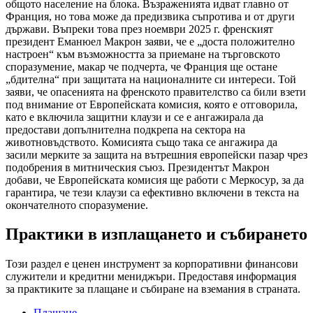
общото население на блока. Възраженията идват главно от
Франция, но това може да предизвика съпротива и от други
държави. Въпреки това през ноември 2025 г. френският
президент Еманюел Макрон заяви, че е „доста положително
настроен“ към възможността за приемане на търговското
споразумение, макар че подчерта, че Франция ще остане
„бдителна“ при защитата на националните си интереси. Той
заяви, че опасенията на френското правителство са били взети
под внимание от Европейската комисия, която е отговорила,
като е включила защитни клаузи и се е ангажирала да
предостави допълнителна подкрепа на сектора на
животновъдството. Комисията също така се ангажира да
засили мерките за защита на вътрешния европейски пазар чрез
подобрения в митническия съюз. Президентът Макрон
добави, че Европейската комисия ще работи с Меркосур, за да
гарантира, че тези клаузи са ефективно включени в текста на
окончателното споразумение.
Практики в изплащането и събирането
Този раздел е ценен инструмент за корпоративни финансови
служители и кредитни мениджъри. Предоставя информация
за практиките за плащане и събиране на вземания в страната.
Плащане