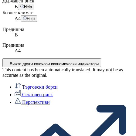
Държавен риск
B
Help
Бизнес климат
A
4
Help
Предишна
B
Предишна
A4
Вижте други ключови икономически индикатори
This content has been automatically translated. It may not be as
accurate as the
original
.
Търговски борси
Секторен риск
Перспективи