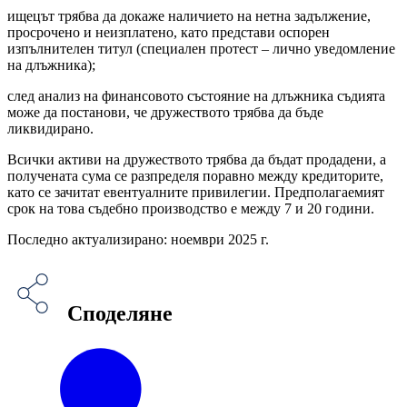
ищецът трябва да докаже наличието на нетна задължение,
просрочено и неизплатено, като представи оспорен
изпълнителен титул (специален протест – лично уведомление
на длъжника);
след анализ на финансовото състояние на длъжника съдията
може да постанови, че дружеството трябва да бъде
ликвидирано.
Всички активи на дружеството трябва да бъдат продадени, а
получената сума се разпределя поравно между кредиторите,
като се зачитат евентуалните привилегии. Предполагаемият
срок на това съдебно производство е между 7 и 20 години.
Последно актуализирано: ноември 2025 г.
Споделяне