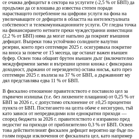
се очаква дефицитът в сектора на услугите (-2,5 % от БВП) да
продължи да се влошава до известна степен поради
нарастващото потребление на цифрови услуги на фона на
увеличаващите се дефицити в областта на интелектуалната
собственост и телекомуникационните услуги. От гледна точка
на финансирането нетните преки чуждестранни инвестиции
(2,2 % от БВП) няма да могат напълно да покрият външния
дефицит. Въпреки това устойчиво солидните валутни
резерви, които през септември 2025 г. осигуряваха покритие
на вноса за повече от 15 месеца, ще останат важен външен
буфер. Освен това общият брутен външен дълг (включително
междуфирмени заеми и вътрешни ценни книжа с фиксирана
доходност, държани от нерезиденти) остава нисък, като през
септември 2025 г. възлиза на 37 % от БВП, а държавният му
дял представлява едва 11 % от БВП.
В фискално отношение правителството е поставило цел за
първичен излишък (т.е. без лихвените плащания) от 0,25 % от
БВП за 2026 г., с допустимо отклонение от ±0,25 процентни
пункта от БВП. Постигането на целта обаче е несигурно, тъй
като зависи от непредвидими или еднократни приходи —
според бюджета за 2026 г. правителството е изправено пред
недостиг на приходи от приблизително 0,3 % от БВП. Освен
това действителният фискален дефицит вероятно ще бъде по-
голям поради изключения от фискалната цел, като например