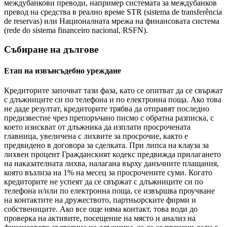
междубанкови преводи, например системата за междубанков
превод на средства в реално време STR (sistema de transferência
de reservas) или Националната мрежа на финансовата система
(rede do sistema financeiro nacional, RSFN).
Събиране на дългове
Етап на извънсъдебно уреждане
Кредиторите започват тази фаза, като се опитват да се свържат
с длъжниците си по телефона и по електронна поща. Ако това
не даде резултат, кредиторите трябва да отправят последно
предизвестие чрез препоръчано писмо с обратна разписка, с
което изискват от длъжника да изплати просрочената
главница, увеличена с лихвите за просрочие, както е
предвидено в договора за сделката. При липса на клауза за
лихвен процент Гражданският кодекс предвижда прилагането
на наказателната лихва, налагана върху данъчните плащания,
която възлиза на 1% на месец за просрочените суми. Когато
кредиторите не успеят да се свържат с длъжниците си по
телефона и/или по електронна поща, се извършва проучване
на контактите на дружеството, партньорските фирми и
собствениците. Ако все още няма контакт, това води до
проверка на активите, посещение на място и анализ на