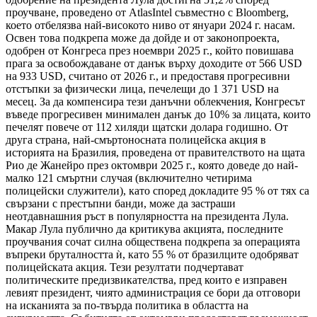
проучване, проведено от AtlasIntel съвместно с Bloomberg,
което отбелязва най-високото ниво от януари 2024 г. насам.
Освен това подкрепа може да дойде и от законопроекта,
одобрен от Конгреса през ноември 2025 г., който повишава
прага за освобождаване от данък върху доходите от 566 USD
на 933 USD, считано от 2026 г., и предоставя прогресивни
отстъпки за физически лица, печелещи до 1 371 USD на
месец. За да компенсира тези данъчни облекчения, Конгресът
въведе прогресивен минимален данък до 10% за лицата, които
печелят повече от 112 хиляди щатски долара годишно. От
друга страна, най-смъртоносната полицейска акция в
историята на Бразилия, проведена от правителството на щата
Рио де Жанейро през октомври 2025 г., която доведе до най-
малко 121 смъртни случая (включително четирима
полицейски служители), като според докладите 95 % от тях са
свързани с престъпни банди, може да застраши
неотдавнашния ръст в популярността на президента Лула.
Макар Лула публично да критикува акцията, последните
проучвания сочат силна обществена подкрепа за операцията
въпреки бруталността ѝ, като 55 % от бразилците одобряват
полицейската акция. Тези резултати подчертават
политическите предизвикателства, пред които е изправен
левият президент, чиято администрация се бори да отговори
на исканията за по-твърда политика в областта на