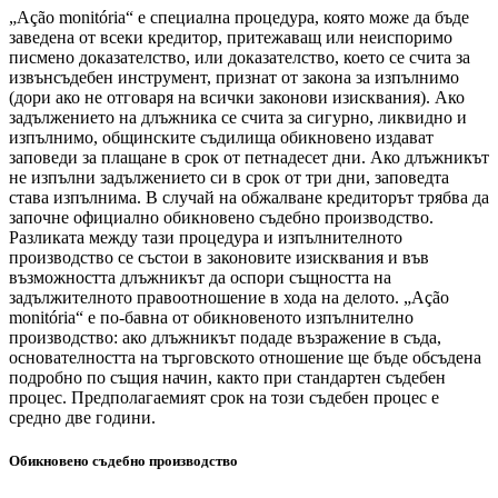
„Ação monitória“ е специална процедура, която може да бъде
заведена от всеки кредитор, притежаващ или неиспоримо
писмено доказателство, или доказателство, което се счита за
извънсъдебен инструмент, признат от закона за изпълнимо
(дори ако не отговаря на всички законови изисквания). Ако
задължението на длъжника се счита за сигурно, ликвидно и
изпълнимо, общинските съдилища обикновено издават
заповеди за плащане в срок от петнадесет дни. Ако длъжникът
не изпълни задължението си в срок от три дни, заповедта
става изпълнима. В случай на обжалване кредиторът трябва да
започне официално обикновено съдебно производство.
Разликата между тази процедура и изпълнителното
производство се състои в законовите изисквания и във
възможността длъжникът да оспори същността на
задължителното правоотношение в хода на делото. „Ação
monitória“ е по-бавна от обикновеното изпълнително
производство: ако длъжникът подаде възражение в съда,
основателността на търговското отношение ще бъде обсъдена
подробно по същия начин, както при стандартен съдебен
процес. Предполагаемият срок на този съдебен процес е
средно две години.
Обикновено съдебно производство