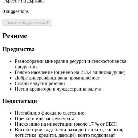
Търсене на държава
0
suggestions
Търсене на държава
OK
Резюме
Предимства
Разнообразни минерални ресурси и селскостопанска
продукция
Голямо население (оценено на 213,4 милиона души)
Добре диверсифицирана промишленост
Силни валутни резерви
Нетни кредитори в чуждестранна валута
Недостатъци
Нестабилно фискално състояние
Пречки в инфраструктурата
Ниско ниво на инвестиции (около 17 % от БВП)
Високи производствени разходи (заплати, енергия,
логистика, кредити, данъци), които подкопават