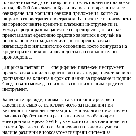
плащането може да се извърши и по електронен път на всеки
от над 48 000 банкомата в Бразилия, както и чрез интернет
банкиране или мобилни банкови приложения, които са
широко разпространени в страната. Въпреки че използването
на горепосочените кредитни платежни инструменти за
международни разплащания не се препоръчва, те все пак
представляват ефективно средство за натиск в случай на
неизпълнение на задълженията, като представляват
извънсъдебно изпълнително основание, което осигурява на
кредиторите привилегирован достъп до изпълнителни
производства.
„Duplicata mercantil“ — специфичен платежен инструмент —
представлява копие от оригиналната фактура, представено от
доставчика на клиента в срок от 30 дни за приемане и подпис.
След това то може да се използва като изпълним кредитен
инструмент.
Банковите преводи, понякога гарантирани с резервен
акредитив, също се използват често за плащания при
вътрешни и външни транзакции. Те предлагат относително
гъвкаво обработване на разплащанията, особено чрез
електронната мрежа SWIFT, към която са свързани повечето
големи бразилски банки. За преводи на големи суми са
налице различни високоавтоматизирани системи за