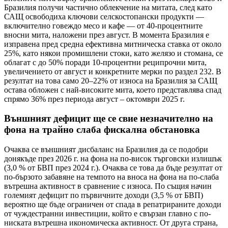
Бразилия получи частично облекчение на митата, след като
САЩ освободиха ключови селскостопански продукти —
включително говеждо месо и кафе — от 40-процентните
вносни мита, наложени през август. В момента Бразилия е
изправена пред средна ефективна митническа ставка от около
25%, като някои промишлени стоки, като желязо и стомана, се
облагат с до 50% поради 10-процентни реципрочни мита,
увеличението от август и конкретните мерки по раздел 232. В
резултат на това само 20–22% от износа на Бразилия за САЩ
остава обложен с най-високите мита, което представлява спад
спрямо 36% през периода август – октомври 2025 г.
Външният дефицит ще се свие незначително на
фона на трайно слаба фискална обстановка
Очаква се външният дисбаланс на Бразилия да се подобри
донякъде през 2026 г. на фона на по-висок търговски излишък
(3,0 % от БВП през 2024 г.). Очаква се това да бъде резултат от
по-бързото забавяне на темпото на вноса на фона на по-слаба
вътрешна активност в сравнение с износа. По същия начин
големият дефицит по първичните доходи (3,5 % от БВП)
вероятно ще бъде ограничен от спада в репатрираните доходи
от чуждестранни инвестиции, който е свързан главно с по-
ниската вътрешна икономическа активност. От друга страна,