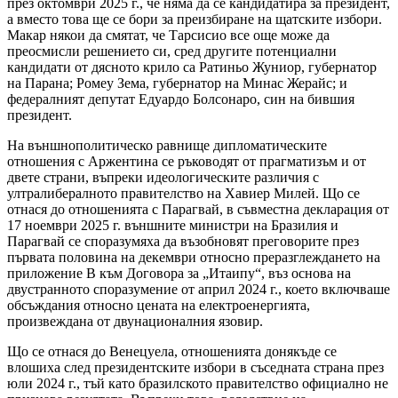
през октомври 2025 г., че няма да се кандидатира за президент,
а вместо това ще се бори за преизбиране на щатските избори.
Макар някои да смятат, че Тарсисио все още може да
преосмисли решението си, сред другите потенциални
кандидати от дясното крило са Ратиньо Жуниор, губернатор
на Парана; Ромеу Зема, губернатор на Минас Жерайс; и
федералният депутат Едуардо Болсонаро, син на бившия
президент.
На външнополитическо равнище дипломатическите
отношения с Аржентина се ръководят от прагматизъм и от
двете страни, въпреки идеологическите различия с
ултралибералното правителство на Хавиер Милей. Що се
отнася до отношенията с Парагвай, в съвместна декларация от
17 ноември 2025 г. външните министри на Бразилия и
Парагвай се споразумяха да възобновят преговорите през
първата половина на декември относно преразглеждането на
приложение В към Договора за „Итаипу“, въз основа на
двустранното споразумение от април 2024 г., което включваше
обсъждания относно цената на електроенергията,
произвеждана от двунационалния язовир.
Що се отнася до Венецуела, отношенията донякъде се
влошиха след президентските избори в съседната страна през
юли 2024 г., тъй като бразилското правителство официално не