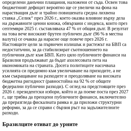
определени данъчни плащания, наложени от съда. Освен това
бюджетният дефицит вероятно ще се увеличи на фона на
нарастващия дълг и трайно повишената средна лихвена
ставка „Селик“ през 2026 г., което оказва влияние върху дела
на държавните ценни книжа, обвързани с индекса, които през
септември 2025 г. съставляваха 47 % от общия дълг. В резултат
на това вече високият брутен публичен дълг (96 % в местна
валута) се очаква да нарасне още повече през 2026 г.
Настоящите цели за първичен излишък и растежът на БВП са
недостатъчни, за да стабилизират съотношението на
публичния дълг към БВП. Като цяло публичните финанси на
Бразилия продължават да бъдат ахилесовата пета на
икономиката на страната. Досега политиците насочваха
усилията си предимно към увеличаване на приходите, а не
към съкращаване на разходите и преодоляване на високата
бюджетна ригидност (равностойна на 92 % от общите
федерални публични разходи). С оглед на предстоящите през
2026 г. президентски избори, който и да поеме поста през 2027
г., ще трябва да преоцени публичните финанси, включително
да преразгледа фискалната рамка и да приложи структурни
реформи, за да се справи с бързия ръст на задължителните
разходи.
Бразилците отиват до урните