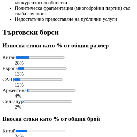
конкурентоспособността
Политическа фрагментация (многобройни партии) със
слаба лоялност
Недостатъчно предоставяне на публични услуги
Търговски борси
Износ
на стоки като % от общия размер
Китай
28%
Европа
13%
САЩ
12%
Аржентина
4%
Сингапур
2%
Внос
на стоки като % от общия брой
Китай
24%