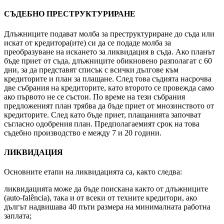
СЪДЕБНО ПРЕСТРУКТУРИРАНЕ
Длъжниците подават молба за преструктуриране до съда или
искат от кредитора(ите) си да се подаде молба за
преобразуване на искането за ликвидация в съда. Ако планът
бъде приет от съда, длъжниците обикновено разполагат с 60
дни, за да представят списък с всички дългове към
кредиторите и план за плащане. След това съдията насрочва
две събрания на кредиторите, като второто се провежда само
ако първото не се състои. По време на тези събрания
предложеният план трябва да бъде приет от мнозинството от
кредиторите. След като бъде приет, плащанията започват
съгласно одобрения план. Предполагаемият срок на това
съдебно производство е между 7 и 20 години.
ЛИКВИДАЦИЯ
Основните етапи на ликвидацията са, както следва:
ликвидацията може да бъде поискана както от длъжниците
(auto-falência), така и от всеки от техните кредитори, ако
дългът надвишава 40 пъти размера на минималната работна
заплата;