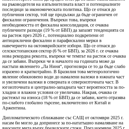
на ръководителя на изпълнителната власт и потенциалните
последици за икономическата политика. Що се отнася до
публичния сектор, той ще продължи да бъде ограничен от
фискални ограничения. Въпреки това, въпреки
необходимостта от фискална консолидация, се очаква
публичните разходи (19 % от БВП) да запазят тенденцията си
на растеж през 2026 г., потенциално подкрепени от
антициклични фискални и парафискални мерки в
навечерието на октомврийските избори. Що се отнася до
селскостопанския сектор (6 % от БВП), за 2026 г. се очаква
нова рекордна реколта, въпреки че темпът на растеж се очаква
да се забави. Въпреки че в началото на годината може да
настъпи явлението „Ла Ниня“, прогнозира се то да бъде слабо
изразено и краткотрайно. В Бразилия това метеорологично
явление обикновено води до намалени валежи в южната част
и увеличени валежи в северната и североизточната част. В
югоизточната и централно-западната част вероятността за по-
хладни и влажни условия се увеличава. Накрая, очаква се
растежът на износа (18 % от БВП) да се забави, което отразява
по-слабото глобално търсене, включително от Китай и
Аржентина.
Дипломатическото сближаване със САЩ от октомври 2025 г.
насам би могло да допринесе за по-нататъшно намаляване на
вносните мита върху бразилските стоки. През ноември 2025 г.