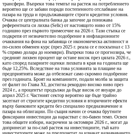
трансфери. Въпреки това темпът на растеж на потреблението
вероятно ще се забави поради постепенното отслабване на
пазара на труда и продължаващите строги кредитни условия.
Очаква се централната банка да започне да понижава
референтната си лихва (Selic) от настоящото ниво от 15%
годишно през първото тримесечие на 2026 г. Тази стъпка се
подкрепя от незначително подобрение в инфлационните
очаквания на фона на забавяща се икономическа активност и
по-силен обменен курс (през 2025 г. реала се е поскъпнал с 13
% спрямо долара до ноември). Въпреки това се прогнозира, че
средният лихвен процент ще остане висок през цялата 2026 г.,
като според пазарните оценки лихвата в края на годината ще
бъде 12,25%. Вследствие на това условията за плащане на
предприятията може да отбележат само скромно подобрение
през годината. Броят на компаниите, подали молба за защита
от фалит по Глава XI, достигна рекордно високо ниво през
2024 г., а процентът продължи да бъде висок от януари до
април 2025 г. Частният сектор вероятно ще бъде трайно
засегнат от строгите кредитни условия и вторичните ефекти
върху банковите кредити без специално предназначение и
пазара на облигации. По същия начин се очаква брутните
фиксирани инвестиции да нарастват с по-бавен темп. Освен
това общите избори, насрочени за октомври 2026 г., могат да
допринесат за по-слаб растеж на инвестициите, тъй като
инвеститорите може да предпочетат да изчакат назначаването