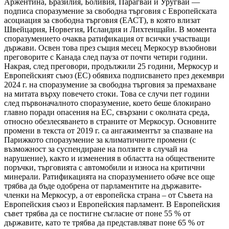
Аржентина, Бразилия, Боливия, Парагвай и Уругвай —
подписа споразумение за свободна търговия с Европейската
асоциация за свободна търговия (ЕАСТ), в която влизат
Швейцария, Норвегия, Исландия и Лихтенщайн. В момента
споразумението очаква ратификация от всички участващи
държави. Освен това през същия месец Меркосур възобнови
преговорите с Канада след пауза от почти четири години.
Накрая, след преговори, продължили 25 години, Меркосур и
Европейският съюз (ЕС) обявиха подписването през декември
2024 г. на споразумение за свободна търговия за премахване
на митата върху повечето стоки. Това се случи пет години
след първоначалното споразумение, което беше блокирано
главно поради опасения на ЕС, свързани с околната среда,
относно обезлесяването в страните от Меркосур. Основните
промени в текста от 2019 г. са ангажиментът за спазване на
Парижкото споразумение за климатичните промени (с
възможност за суспендиране на ползите в случай на
нарушение), както и изменения в областта на обществените
поръчки, търговията с автомобили и износа на критични
минерали. Ратификацията на споразумението обаче все още
трябва да бъде одобрена от парламентите на държавите-
членки на Меркосур, а от европейска страна – от Съвета на
Европейския съюз и Европейския парламент. В Европейския
съвет трябва да се постигне съгласие от поне 55 % от
държавите, като те трябва да представляват поне 65 % от