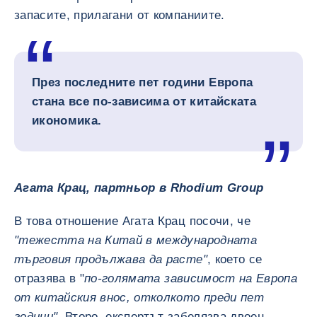
запасите, прилагани от компаниите.
През последните пет години Европа
стана все по-зависима от китайската
икономика.
Агата Крац, партньор в Rhodium Group
В това отношение Агата Крац посочи, че
"тежестта на Китай в международната
търговия продължава да расте"
, което се
отразява в "
по-голямата зависимост на Европа
от китайския внос, отколкото преди пет
години"
. Второ, експертът забелязва двоен