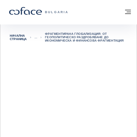
Към съдържанието
Обратно към начална страница
М
COFACE FOR TRADE - GROUP WEBSITE
BULGARIA
ФРАГМЕНТИРАНА ГЛОБАЛИЗАЦИЯ: ОТ
НАЧАЛНА
ГЕОПОЛИТИЧЕСКО РАЗДРОБЯВАНЕ ДО
СТРАНИЦА
ИКОНОМИЧЕСКА И ФИНАНСОВА ФРАГМЕНТАЦИЯ