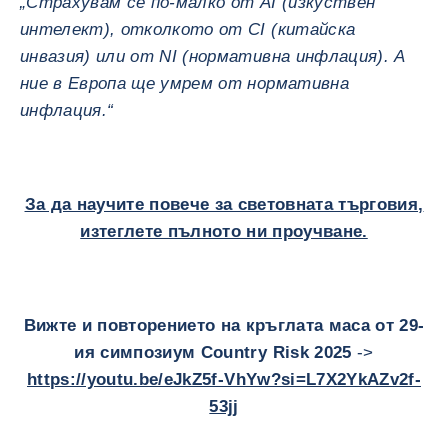
„Страхувам се по-малко от AI (изкуствен
интелект), отколкото от CI (китайска
инвазия) или от NI (нормативна инфлация). А
ние в Европа ще умрем от нормативна
инфлация.“
За да научите повече за световната търговия,
изтеглете пълното ни проучване.
Вижте и повторението на кръглата маса от 29-
ия симпозиум Country Risk 2025
->
https://youtu.be/eJkZ5f-VhYw?si=L7X2YkAZv2f-
53jj