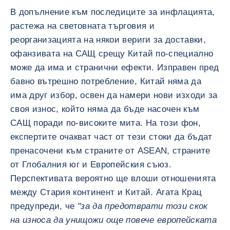
В допълнение към последиците за инфлацията,
растежа на световната търговия и
реорганизацията на някои вериги за доставки,
офанзивата на САЩ срещу Китай по-специално
може да има и странични ефекти. Изправен пред
бавно вътрешно потребление, Китай няма да
има друг избор, освен да намери нови изходи за
своя износ, който няма да бъде насочен към
САЩ поради по-високите мита. На този фон,
експертите очакват част от тези стоки да бъдат
пренасочени към страните от ASEAN, страните
от Глобалния юг и Европейския съюз.
Перспективата вероятно ще влоши отношенията
между Стария континент и Китай. Агата Крац
предупреди, че
"за да предотврати този скок
на износа да унищожи още повече европейската