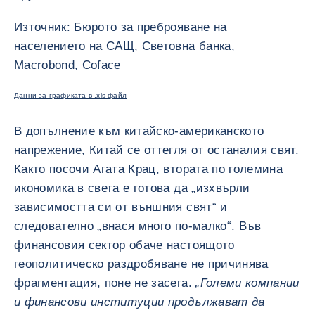
Източник: Бюрото за преброяване на
населението на САЩ, Световна банка,
Macrobond, Coface
Данни за графиката в .xls файл
В допълнение към китайско-американското
напрежение, Китай се оттегля от останалия свят.
Както посочи Агата Крац, втората по големина
икономика в света е готова да „изхвърли
зависимостта си от външния свят“ и
следователно „внася много по-малко“. Във
финансовия сектор обаче настоящото
геополитическо раздробяване не причинява
фрагментация, поне не засега.
„Големи компании
и финансови институции продължават да