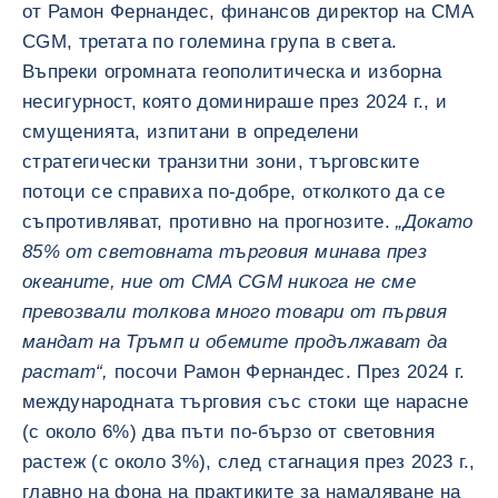
от Рамон Фернандес, финансов директор на CMA
CGM, третата по големина група в света.
Въпреки огромната геополитическа и изборна
несигурност, която доминираше през 2024 г., и
смущенията, изпитани в определени
стратегически транзитни зони, търговските
потоци се справиха по-добре, отколкото да се
съпротивляват, противно на прогнозите.
„Докато
85% от световната търговия минава през
океаните, ние от CMA CGM никога не сме
превозвали толкова много товари от първия
мандат на Тръмп и обемите продължават да
растат“,
посочи Рамон Фернандес. През 2024 г.
международната търговия със стоки ще нарасне
(с около 6%) два пъти по-бързо от световния
растеж (с около 3%), след стагнация през 2023 г.,
главно на фона на практиките за намаляване на