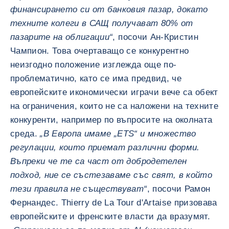
финансирането си от банковия пазар, докато
техните колеги в САЩ получават 80% от
пазарите на облигации“
, посочи Ан-Кристин
Чампион. Това очертаващо се конкурентно
неизгодно положение изглежда още по-
проблематично, като се има предвид, че
европейските икономически играчи вече са обект
на ограничения, които не са наложени на техните
конкуренти, например по въпросите на околната
среда.
„В Европа имаме „ETS“ и множество
регулации, които приемат различни форми.
Въпреки че те са част от добродетелен
подход, ние се състезаваме със свят, в който
тези правила не съществуват“
, посочи Рамон
Фернандес. Thierry de La Tour d'Artaise призовава
европейските и френските власти да вразумят.