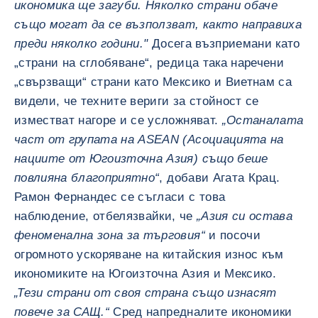
икономика ще загуби. Няколко страни обаче
също могат да се възползват, както направиха
преди няколко години."
Досега възприемани като
„страни на сглобяване“, редица така наречени
„свързващи“ страни като Мексико и Виетнам са
видели, че техните вериги за стойност се
изместват нагоре и се усложняват.
„Останалата
част от групата на ASEAN (Асоциацията на
нациите от Югоизточна Азия) също беше
повлияна благоприятно“
, добави Агата Крац.
Рамон Фернандес се съгласи с това
наблюдение, отбелязвайки, че
„Азия си остава
феноменална зона за търговия“
и посочи
огромното ускоряване на китайския износ към
икономиките на Югоизточна Азия и Мексико.
„Тези страни от своя страна също изнасят
повече за САЩ.“
Сред напредналите икономики