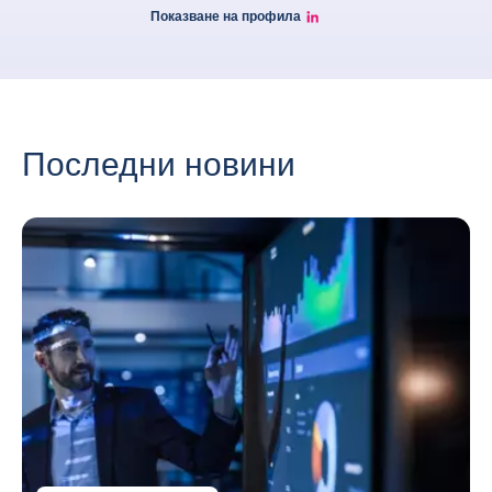
Показване на профила
Ramon Fernandez LinkedIn
Последни новини