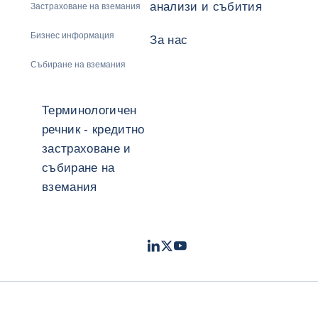
анализи и събития
Застраховане на вземания
Бизнес информация
За нас
Събиране на вземания
Терминологичен
речник - кредитно
застраховане и
събиране на
вземания
LinkedIn
Twitter
Youtube
- Coface
- Coface
- Coface