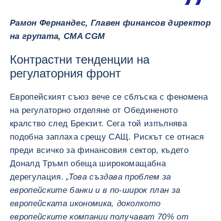
Рамон Фернандес, Главен финансов директор
на групата, CMA CGM
Контрастни тенденции на
регулаторния фронт
Европейският съюз вече се сблъска с феномена
на регулаторно отделяне от Обединеното
кралство след Брекзит. Сега той изпълнява
подобна заплаха срещу САЩ. Рискът се отнася
преди всичко за финансовия сектор, където
Доналд Тръмп обеща широкомащабна
дерегулация.
„Това създава проблем за
европейските банки и в по-широк план за
европейската икономика, доколкото
европейските компании получават 70% от