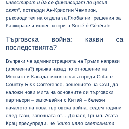
инвестират и да се финансират по целия
свят“
, потвърди Ан-Кристин Чемпион,
ръководител на отдела за Глобални решения за
банкиране и инвеститори в Société Générale.
Търговска война: какви са
последствията?
Въпреки че администрацията на Тръмп направи
(временна?) крачка назад по отношение на
Мексико и Канада няколко часа преди Coface
Country Risk Conference, решението на САЩ да
наложи нови мита на основните си търговски
партньори – започвайки с Китай – бележи
началото на нова търговска война, седем години
след тази, започната от... Доналд Тръмп. Агата
Крац предупреди, че
"като цяло световната