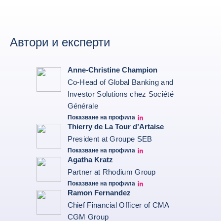
Автори и експерти
Anne-Christine Champion
Co-Head of Global Banking and
Investor Solutions chez Société
Générale
Показване на профила
Anne-Christine Champion LinkedIn
Thierry de La Tour d’Artaise
President at Groupe SEB
Показване на профила
Thierry de La Tour d'Artaise LinkedIn
Agatha Kratz
Partner at Rhodium Group
Показване на профила
Agatha Kratz LinkedIn
Ramon Fernandez
Chief Financial Officer of CMA
CGM Group