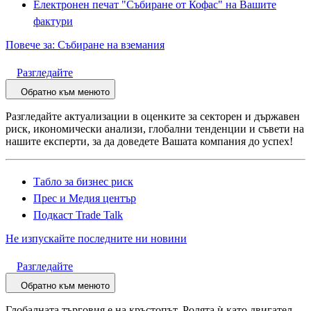
Електронен печат "Събиране от Кофас" на Вашите
фактури
Повече за: Събиране на вземания
Разгледайте
Обратно към менюто
Разгледайте актуализации в оценките за секторен и държавен
риск, икономически анализи, глобални тенденции и съвети на
нашите експерти, за да доведете Вашата компания до успех!
Табло за бизнес риск
Прес и Медия център
Подкаст Trade Talk
Не изпускайте последните ни новини
Разгледайте
Обратно към менюто
Глобалната търговия е на кръстопът. Ролята ѝ като двигател