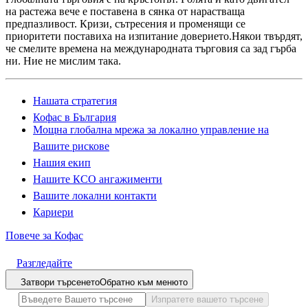
на растежа вече е поставена в сянка от нарастваща
предпазливост. Кризи, сътресения и променящи се
приоритети поставиха на изпитание доверието.Някои твърдят,
че смелите времена на международната търговия са зад гърба
ни. Ние не мислим така.
Нашата стратегия
Кофас в България
Мощна глобална мрежа за локално управление на
Вашите рискове
Нашия екип
Нашите КСО ангажименти
Вашите локални контакти
Кариери
Повече за Кофас
Разгледайте
Затвори търсенето
Обратно към менюто
Изпратете вашето търсене