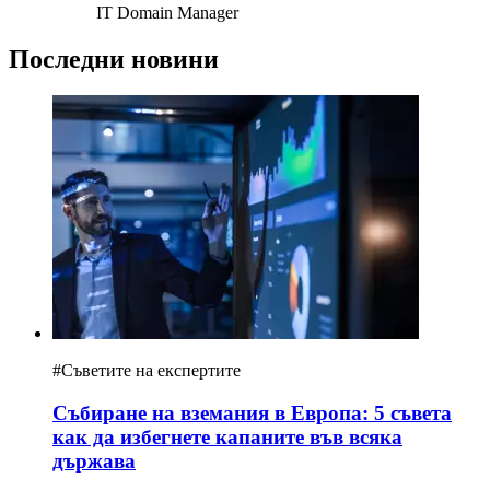
IT Domain Manager
Последни новини
#
Съветите на експертите
Събиране на вземания в Европа: 5 съвета
как да избегнете капаните във всяка
държава