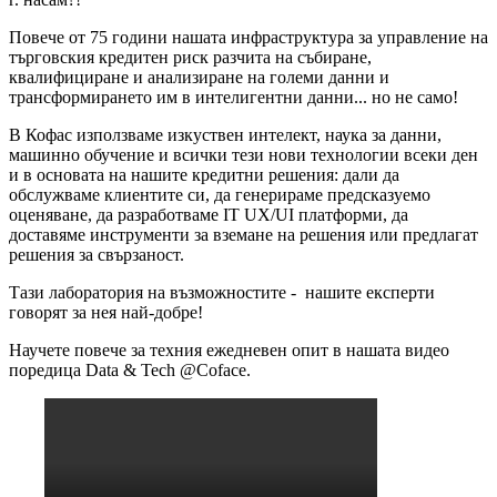
Повече от 75 години нашата инфраструктура за управление на
търговския кредитен риск разчита на събиране,
квалифициране и анализиране на големи данни и
трансформирането им в интелигентни данни... но не само!
В Кофас използваме изкуствен интелект, наука за данни,
машинно обучение и всички тези нови технологии всеки ден
и в основата на нашите кредитни решения: дали да
обслужваме клиентите си, да генерираме предсказуемо
оценяване, да разработваме IT UX/UI платформи, да
доставяме инструменти за вземане на решения или предлагат
решения за свързаност.
Тази лаборатория на възможностите - нашите експерти
говорят за нея най-добре!
Научете повече за техния ежедневен опит в нашата видео
поредица Data & Tech @Coface.