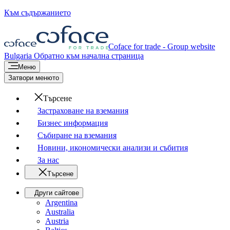
Към съдържанието
Coface for trade - Group website
Bulgaria
Обратно към начална страница
Меню
Затвори менюто
Търсене
Застраховане на вземания
Бизнес информация
Събиране на вземания
Новини, икономически анализи и събития
За нас
Търсене
Други сайтове
Argentina
Australia
Austria