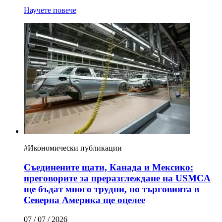
Научете повече
#
Икономически публикации
Съединените щати, Канада и Мексико:
преговорите за преразглеждане на USMCA
ще бъдат много трудни, но търговията в
Северна Америка ще оцелее
07 / 07 / 2026