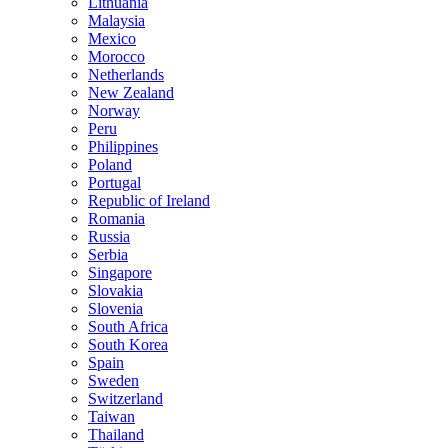
Lithuania
Malaysia
Mexico
Morocco
Netherlands
New Zealand
Norway
Peru
Philippines
Poland
Portugal
Republic of Ireland
Romania
Russia
Serbia
Singapore
Slovakia
Slovenia
South Africa
South Korea
Spain
Sweden
Switzerland
Taiwan
Thailand