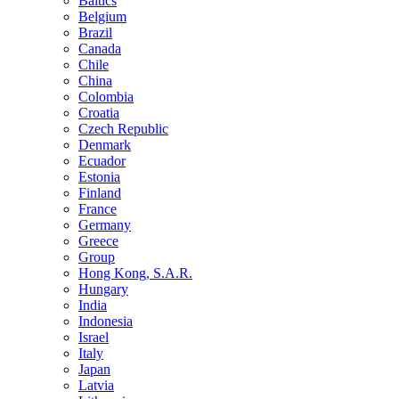
Baltics
Belgium
Brazil
Canada
Chile
China
Colombia
Croatia
Czech Republic
Denmark
Ecuador
Estonia
Finland
France
Germany
Greece
Group
Hong Kong, S.A.R.
Hungary
India
Indonesia
Israel
Italy
Japan
Latvia