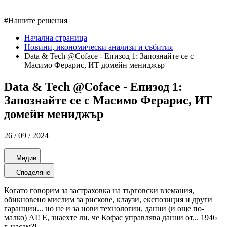
#
Нашите решения
Начална страница
Новини, икономически анализи и събития
Data & Tech @Coface - Епизод 1: Запознайте се с
Масимо Ферарис, ИТ домейн мениджър
Data & Tech @Coface - Епизод 1:
Запознайте се с Масимо Ферарис, ИТ
домейн мениджър
26 / 09 / 2024
Медии
Споделяне
Когато говорим за застраховка на търговски вземания,
обикновено мислим за рискове, клаузи, експозиция и други
гаранции... но не и за нови технологии, данни (и още по-
малко) AI! Е, знаехте ли, че Кофас управлява данни от... 1946
г. насам?!