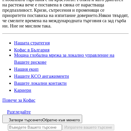
на растежа вече е поставена в сянка от нарастваща
предпазливост. Кризи, сътресения и променящи се
приоритети поставиха на изпитание доверието.Някои твърдят,
че смелите времена на международната търговия са зад гърба
ни. Ние не мислим така.
Нашата стратегия
Кофас в България
Мощна глобална мрежа за локално управление на
Вашите рискове
Нашия екип
Нашите КСО ангажименти
Вашите локални контакти
Кариери
Повече за Кофас
Разгледайте
Затвори търсенето
Обратно към менюто
Изпратете вашето търсене