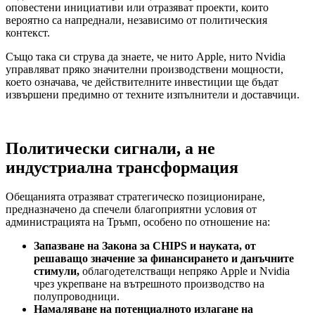
оповестени инициативи или отразяват проекти, които
вероятно са напреднали, независимо от политическия
контекст.
Също така си струва да знаете, че нито Apple, нито Nvidia
управляват пряко значителни производствени мощности,
което означава, че действителните инвестиции ще бъдат
извършени предимно от техните изпълнители и доставчици.
Политически сигнали, а не
индустриална трансформация
Обещанията отразяват стратегическо позициониране,
предназначено да спечели благоприятни условия от
администрацията на Тръмп, особено по отношение на:
Запазване на Закона за CHIPS и науката, от
решаващо значение за финансирането и данъчните
стимули,
облагодетелстващи непряко Apple и Nvidia
чрез укрепване на вътрешното производство на
полупроводници.
Намаляване на потенциалното излагане на