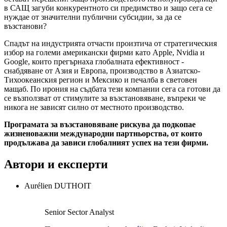
в САЩ загуби конкурентното си предимство и защо сега се
нуждае от значителни публични субсидии, за да се
възстанови?
Спадът на индустрията отчасти произтича от стратегическия
избор на големи американски фирми като Apple, Nvidia и
Google, които прегърнаха глобалната ефективност -
снабдяване от Азия и Европа, производство в Азиатско-
Тихоокеанския регион и Мексико и печалба в световен
мащаб. По ирония на съдбата тези компании сега са готови да
се възползват от стимулите за възстановяване, въпреки че
никога не зависят силно от местното производство.
Програмата за възстановяване рискува да подкопае
жизненоважни международни партньорства, от които
продължава да зависи глобалният успех на тези фирми.
Автори и експерти
Aurélien DUTHOIT
Senior Sector Analyst