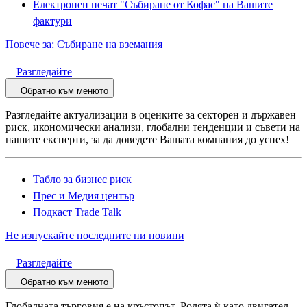
Електронен печат "Събиране от Кофас" на Вашите
фактури
Повече за: Събиране на вземания
Разгледайте
Обратно към менюто
Разгледайте актуализации в оценките за секторен и държавен
риск, икономически анализи, глобални тенденции и съвети на
нашите експерти, за да доведете Вашата компания до успех!
Табло за бизнес риск
Прес и Медия център
Подкаст Trade Talk
Не изпускайте последните ни новини
Разгледайте
Обратно към менюто
Глобалната търговия е на кръстопът. Ролята ѝ като двигател