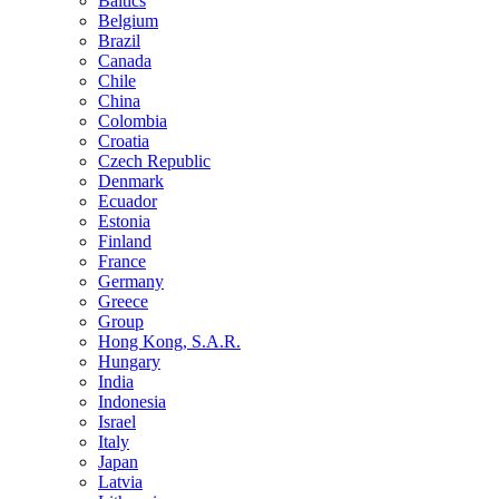
Baltics
Belgium
Brazil
Canada
Chile
China
Colombia
Croatia
Czech Republic
Denmark
Ecuador
Estonia
Finland
France
Germany
Greece
Group
Hong Kong, S.A.R.
Hungary
India
Indonesia
Israel
Italy
Japan
Latvia