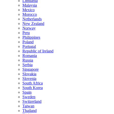
Lithuania
Malaysia
Mexico
Morocco
Netherlands
New Zealand
Norway
Peru
Philippines
Poland
Portugal
Republic of Ireland
Romania
Russia
Serbia
Singapore
Slovakia
Slovenia
South Africa
South Korea
Spain
Sweden
Switzerland
Taiwan
Thailand