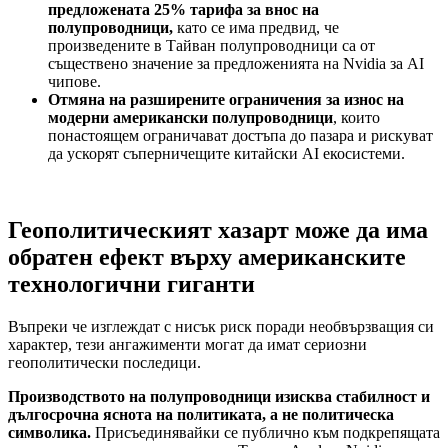
предложената 25% тарифа за внос на
полупроводници,
като се има предвид, че
произведените в Тайван полупроводници са от
съществено значение за предложенията на Nvidia за AI
чипове.
Отмяна на разширените ограничения за износ на
модерни американски полупроводници
, които
понастоящем ограничават достъпа до пазара и рискуват
да ускорят съперничещите китайски AI екосистеми.
Геополитическият хазарт може да има
обратен ефект върху американските
технологични гиганти
Въпреки че изглеждат с нисък риск поради необвързващия си
характер, тези ангажименти могат да имат сериозни
геополитически последици.
Производството на полупроводници изисква стабилност и
дългосрочна яснота на политиката, а не политическа
символика.
Присъединявайки се публично към подкрепящата