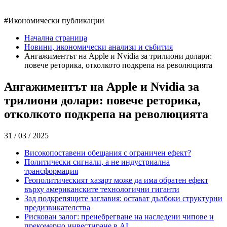
#
Икономически публикации
Начална страница
Новини, икономически анализи и събития
Ангажиментът на Apple и Nvidia за трилиони долари:
повече реторика, отколкото подкрепа на революцията
Ангажиментът на Apple и Nvidia за
трилиони долари: повече реторика,
отколкото подкрепа на революцията
31 / 03 / 2025
Високопоставени обещания с ограничен ефект?
Политически сигнали, а не индустриална
трансформация
Геополитическият хазарт може да има обратен ефект
върху американските технологични гиганти
Зад подкрепящите заглавия: остават дълбоки структурни
предизвикателства
Рискован залог: пренебрегване на наследени чипове и
прекомерно инвестиране в AI