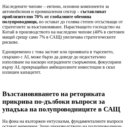
Наследените чипове – евтини, основни компоненти за
автомобилния и промишления сектор –
съставляват
приблизително 70% от глобалните обеми
на
полупроводници,
но остават до голяма степен отсъстващи от
стратегиите за възстановяване. Нарастващото господство на
Китай в производството на наследени чипове (40% в световен
мащаб срещу само 7% в САЩ) увеличава стратегическите
рискове.
Едновременно с това застоят или промяната в търсенето,
свързано с AI, може бързо да доведе до недостатъчно
използване на наскоро изградените съоръжения, фокусирани
върху AI, превръщайки амбициозните инвестиции в скъп
излишен капацитет.
Възстановяването на реториката
прикрива по-дълбоки въпроси за
упадъка на полупроводниците в САЩ
На фона на възторжен ентусиазъм, фундаменталните въпроси
остават нерешени: Защо производството на полупроводници