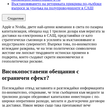
Възстановяването на реториката прикрива по-дълбоки
въпроси за упадъка на полупроводниците в САЩ
Споделяне
Apple и Nvidia, двете най-ценни компании в света по пазарна
капитализация, обещаха над 1 трилион долара към веригата за
доставки на електроника в САЩ, представяйки се като
стратегически съюзници в усилията за възстановяване и
индустриален суверенитет. Въпреки това, по-внимателно
вглеждане разкрива, че на тези политически символични
жестове им липсват твърдяните истински промени в
подкрепа, които създават скрити икономически и
геополитически рискове.
Високопоставени обещания с
ограничен ефект?
Поглеждайки отвъд заглавията и разглеждайки информацията
по-внимателно, откриваме, че тези съобщения към медиите за
трилиони долари обединяват капиталови инвестиции с по-
широки оперативни разходи, заплати и дългосрочни договори
за доставки. Някои мерки също така преопаковат вече