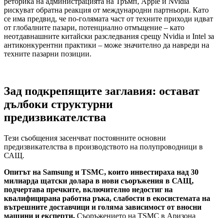
реторика на администрацията на Тръмп, Apple и Nvidia
рискуват обратна реакция от международни партньори. Като
се има предвид, че по-голямата част от техните приходи идват
от глобалните пазари, потенциално отмъщение – като
неотдавнашните китайски разследвания срещу Nvidia и Intel за
антиконкурентни практики – може значително да навреди на
техните пазарни позиции.
Зад подкрепящите заглавия: остават
дълбоки структурни
предизвикателства
Тези съобщения засенчват постоянните основни
предизвикателства в производството на полупроводници в
САЩ.
Опитът на Samsung и TSMC, които инвестираха над 30
милиарда щатски долара в нови съоръжения в САЩ,
подчертава пречките, включително недостиг на
квалифицирана работна ръка, слабости в екосистемата на
вътрешните доставчици и голяма зависимост от вносни
машини и експерти.
Съоръжението на TSMC в Аризона