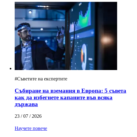
#
Съветите на експертите
Събиране на вземания в Европа: 5 съвета
как да избегнете капаните във всяка
държава
23 / 07 / 2026
Научете повече