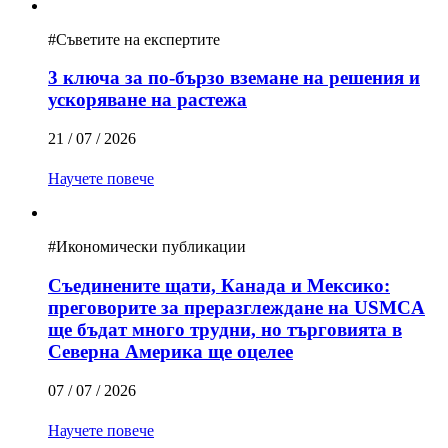
#
Съветите на експертите
3 ключа за по-бързо вземане на решения и
ускоряване на растежа
21 / 07 / 2026
Научете повече
#
Икономически публикации
Съединените щати, Канада и Мексико:
преговорите за преразглеждане на USMCA
ще бъдат много трудни, но търговията в
Северна Америка ще оцелее
07 / 07 / 2026
Научете повече