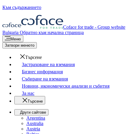
Към съдържанието
Coface for trade - Group website
Bulgaria
Обратно към начална страница
Меню
Затвори менюто
Търсене
Застраховане на вземания
Бизнес информация
Събиране на вземания
Новини, икономически анализи и събития
За нас
Търсене
Други сайтове
Argentina
Australia
Austria