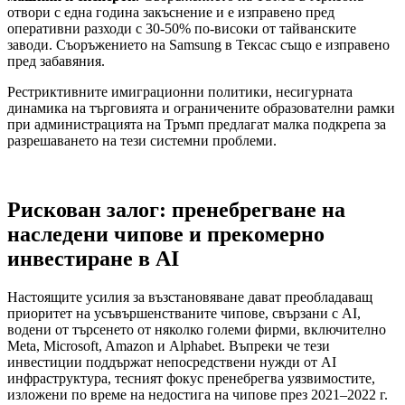
отвори с една година закъснение и е изправено пред
оперативни разходи с 30-50% по-високи от тайванските
заводи. Съоръжението на Samsung в Тексас също е изправено
пред забавяния.
Рестриктивните имиграционни политики, несигурната
динамика на търговията и ограничените образователни рамки
при администрацията на Тръмп предлагат малка подкрепа за
разрешаването на тези системни проблеми.
Рискован залог: пренебрегване на
наследени чипове и прекомерно
инвестиране в AI
Настоящите усилия за възстановяване дават преобладаващ
приоритет на усъвършенстваните чипове, свързани с AI,
водени от търсенето от няколко големи фирми, включително
Meta, Microsoft, Amazon и Alphabet. Въпреки че тези
инвестиции поддържат непосредствени нужди от AI
инфраструктура, тесният фокус пренебрегва уязвимостите,
изложени по време на недостига на чипове през 2021–2022 г.