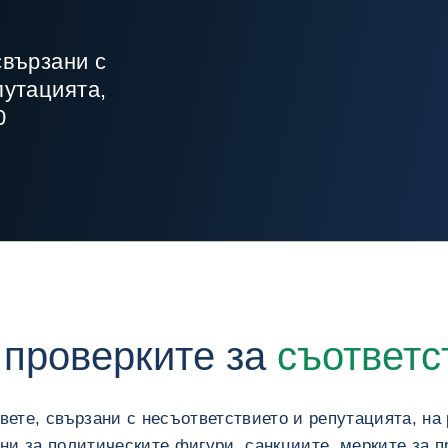
свързани с
путацията,
0
 проверките за
съответс
ете, свързани с несъответствието и репутацията, на 
ни за политическите фигури, санкциите, мерките за 