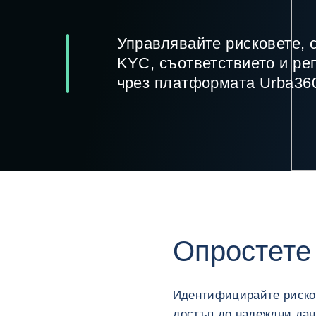
Управлявайте рисковете, 
KYC, съответствието и ре
чрез платформата Urba36
Опростете
Идентифицирайте рисков
достъп до надеждни дан