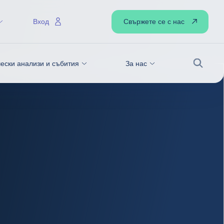
Свържете се с нас
Вход
ески анализи и събития
За нас
Търсен