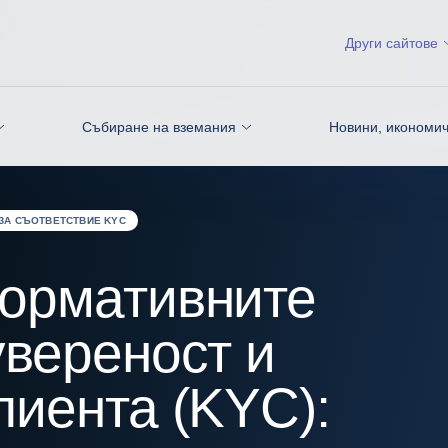
Други сайтове
Събиране на вземания
Новини, икономич
ЗА СЪОТВЕТСТВИЕ KYC
нормативните
увереност и
лиента (KYC):