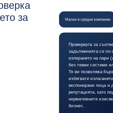
оверка
ето за
Малки и средни компании
Малки и сре
Проверката за съотв
задълженията си по 
изпирането на пари (
без тежки системи и
Тя ви позволява бърз
избягвате излаганет
експонирани лица и 
репутацията, като по
нормативните изискв
бизнес.
Обратно към Малки и ср