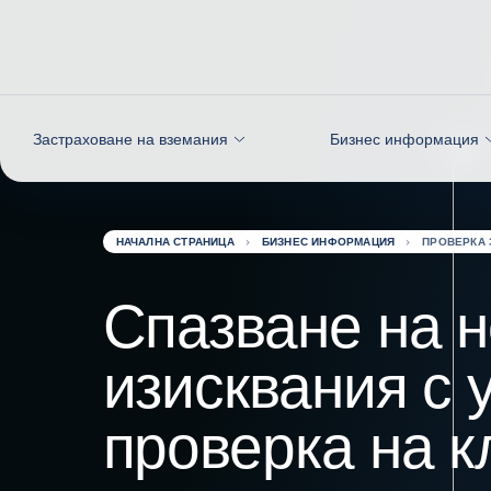
Към съдържанието
Застраховане на вземания
Бизнес информация
НАЧАЛНА СТРАНИЦА
БИЗНЕС ИНФОРМАЦИЯ
ПРОВЕРКА 
Спазване на 
изисквания с 
проверка на к