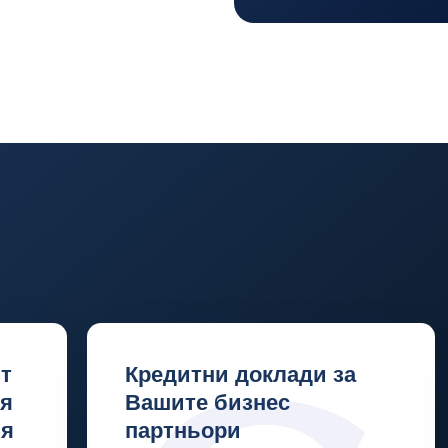
т
Кредитни доклади за
ия
Вашите бизнес
вя
партньори