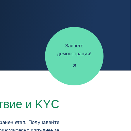
Заявете
демонстрация!
твие и KYC
ранен етап. Получавайте
принудително изпълнение