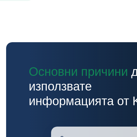
Основни причини
използвате
информацията от 
Compliance Screen