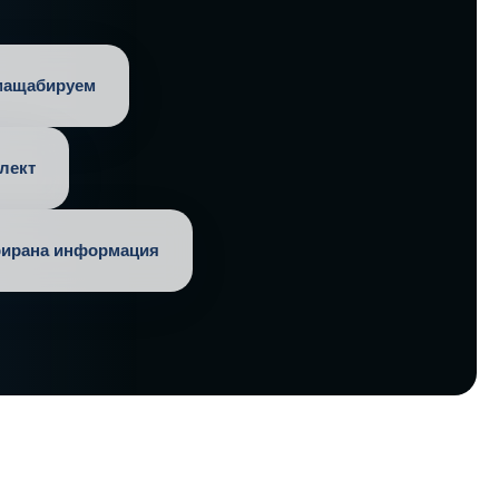
 мащабируем
лект
рирана информация