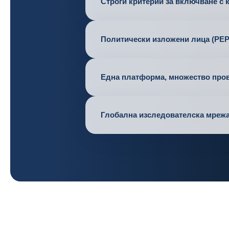
Строги критерии за включване с 
Политически изложени лица (PEP
Една платформа, множество про
Глобална изследователска мреж