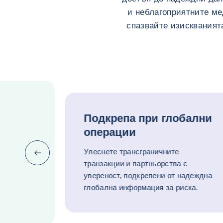
и неблагоприятните ме
спазвайте изискваният
Подкрепа при глобални
операции
Улеснете трансграничните
Предишна (връщане към последния елемент)
транзакции и партньорства с
увереност, подкрепени от надеждна
глобална информация за риска.