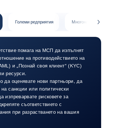
Големи редприятия
Многонационални корпорац
button.next
дни компании
етствие помага на МСП да изпълнят
отношение на противодействието на
AML) и „Познай своя клиент“ (KYC)
ли ресурси.
о да оценявате нови партньори, да
о на санкции или политически
да изпреварвате рисковете за
дкрепяте съответствието с
ания при разрастването на вашия
едни компании