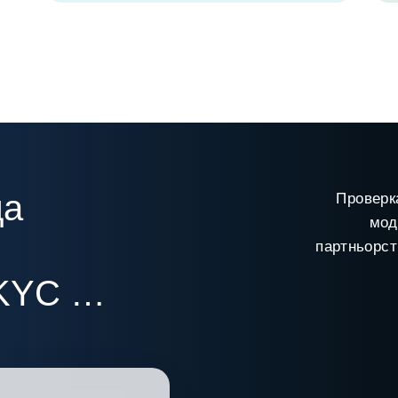
да
Проверк
мод
партньорст
KYC &
ing