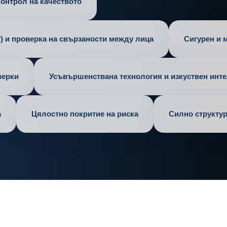
контрол на качеството
) и проверка на свързаности между лица
Сигурен и
верки
Усъвършенствана технология и изкуствен инте
а
Цялостно покритие на риска
Силно структу