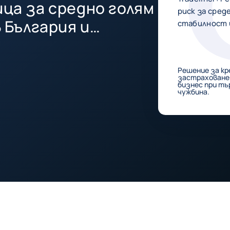
ца за средно голям
риск за сред
 България и
стабилност 
Решение за к
застраховане 
бизнес при тър
чужбина.