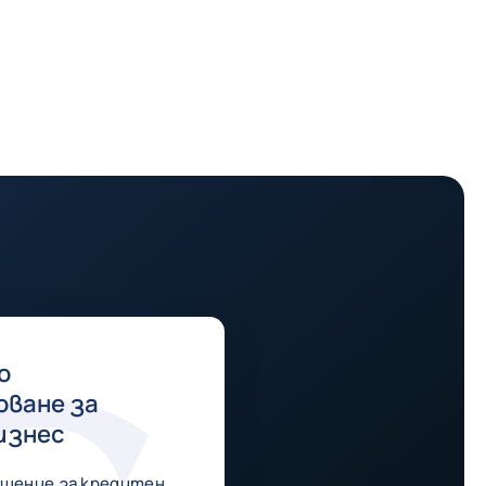
о
оване за
изнес
Решение за кредитен