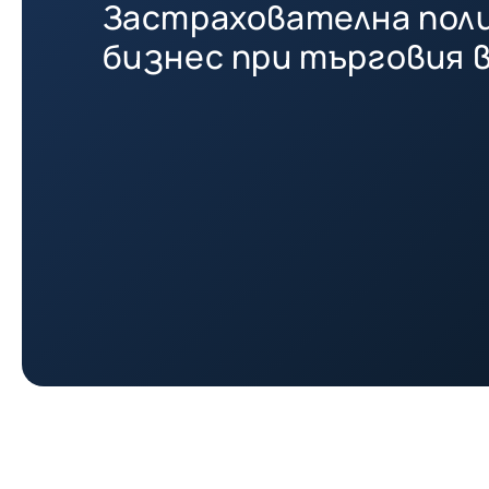
Застрахователна поли
бизнес при търговия в
чужбина.