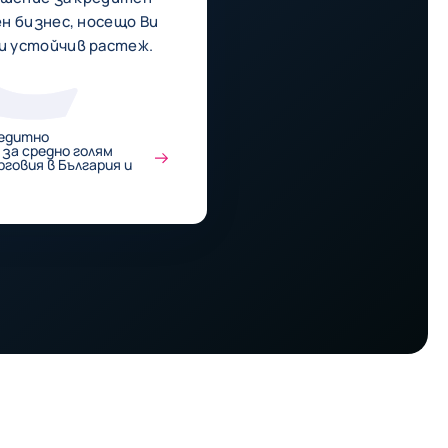
ен бизнес, носещo Ви
и устойчив растеж.
редитно
за средно голям
говия в България и