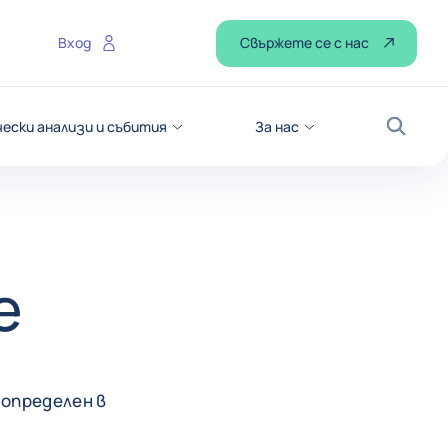
Свържете се с нас
Вход
чески анализи и събития
За нас
Търсе
е
 определен в