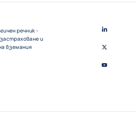
LinkedIn
- Cofac
гичен речник -
 застраховане и
на вземания
Twitter
- Coface
Youtube
- Coface