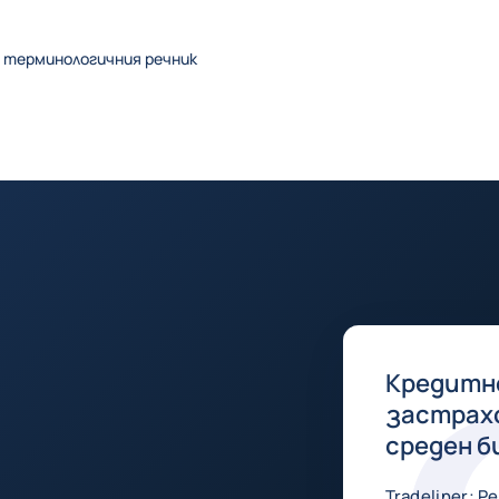
 терминологичния речник
Кредитн
застрах
среден б
Tradeliner: 