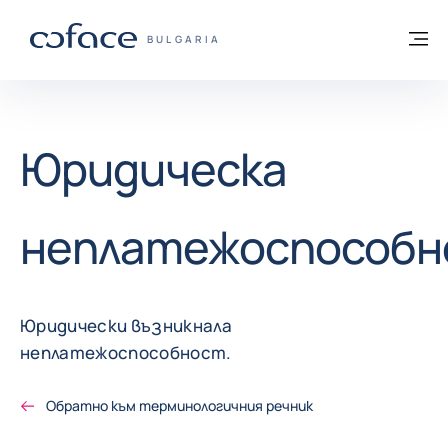
Към съдържанието
Обратно към начална страница
М
COFACE FOR TRADE - GROUP WEBSITE
BULGARIA
Юридическа
неплатежоспособ
Юридически възникнала
неплатежоспособност.
Обратно към терминологичния речник