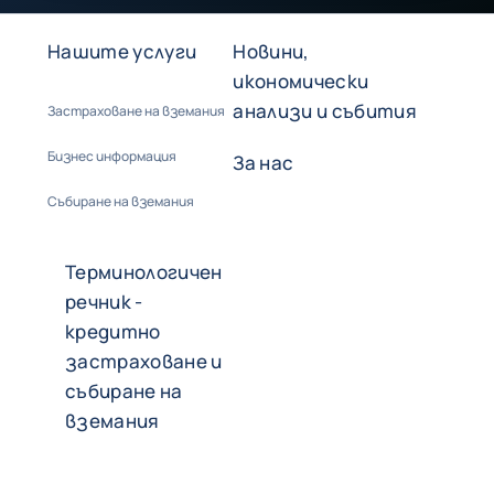
Нашите услуги
Новини,
икономически
анализи и събития
Застраховане на вземания
Бизнес информация
За нас
Събиране на вземания
Терминологичен
речник -
кредитно
застраховане и
събиране на
вземания