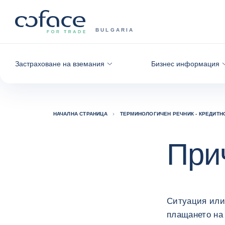
Към съдържанието
Обратно към начална страница
COFACE FOR TRADE - GROUP WE
BULGARIA
Застраховане на вземания
Бизнес информация
НАЧАЛНА СТРАНИЦА
ТЕРМИНОЛОГИЧЕН РЕЧНИК - КРЕДИТН
При
Ситуация или 
плащането на