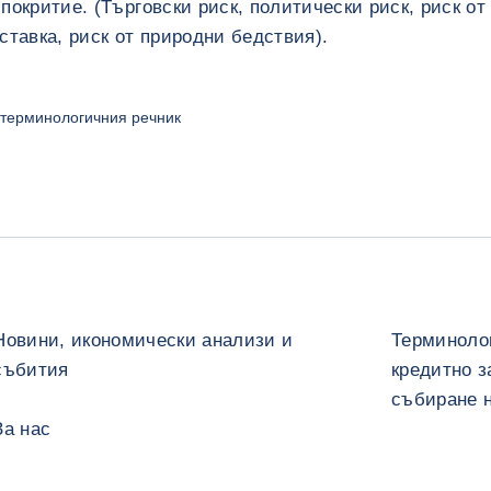
покритие. (Търговски риск, политически риск, риск от
ставка, риск от природни бедствия).
терминологичния речник
Новини, икономически анализи и
Терминолог
събития
кредитно з
събиране 
За нас