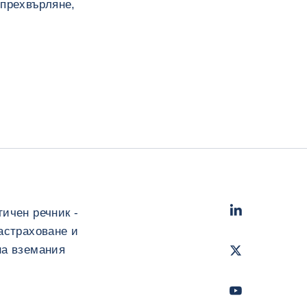
 прехвърляне,
LinkedIn
- Cofac
ичен речник -
астраховане и
Twitter
- Coface
на вземания
Youtube
- Coface