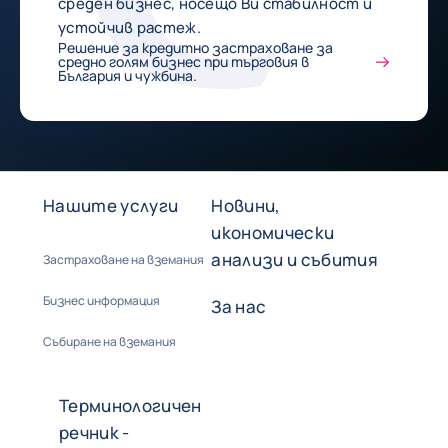
среден бизнес, носещo Ви стабилност и
устойчив растеж.
Решение за кредитно застраховане за
средно голям бизнес при търговия в
България и чужбина.
Нашите услуги
Новини,
икономически
анализи и събития
Застраховане на вземания
Бизнес информация
За нас
Събиране на вземания
Терминологичен
речник -