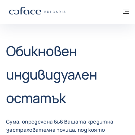
Към съдържанието
Обратно към начална страница
М
COFACE FOR TRADE - GROUP WEBSITE
BULGARIA
Обикновен
индивидуален
остатък
Сума, определена във Вашата кредитна
застрахователна полица, под която