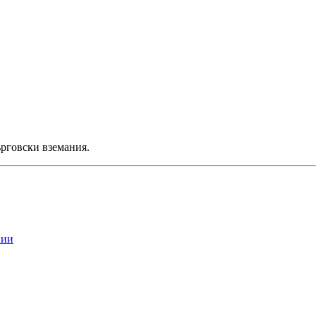
ърговски вземания.
нии