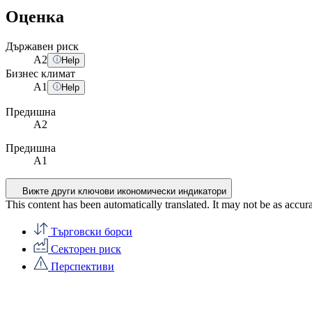
Оценка
Държавен риск
A
2
Help
Бизнес климат
A
1
Help
Предишна
A2
Предишна
A1
Вижте други ключови икономически индикатори
This content has been automatically translated. It may not be as accur
Търговски борси
Секторен риск
Перспективи