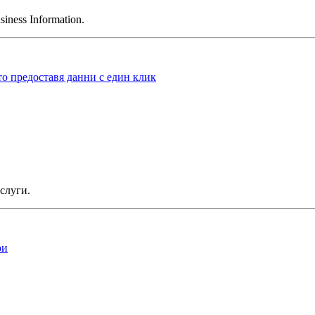
ness Information.
то предоставя данни с един клик
слуги.
ри