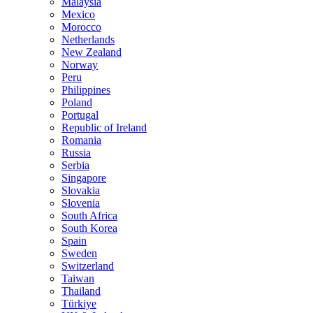
Malaysia
Mexico
Morocco
Netherlands
New Zealand
Norway
Peru
Philippines
Poland
Portugal
Republic of Ireland
Romania
Russia
Serbia
Singapore
Slovakia
Slovenia
South Africa
South Korea
Spain
Sweden
Switzerland
Taiwan
Thailand
Türkiye