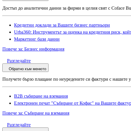
Достъп до аналитични данни за фирми в целия свят с Coface Busi
Кредитни доклади за Вашите бизнес партньори
Urba360: Инструментът за оценка на кредитния риск, кой
Маркетинг бази данни
Повече за: Бизнес информация
Разгледайте
Обратно към менюто
Получете бързо плащане по неуредените си фактури с нашите у
B2B събиране на вземания
Електронен печат "Събиране от Кофас" на Вашите факту
Повече за: Събиране на вземания
Разгледайте