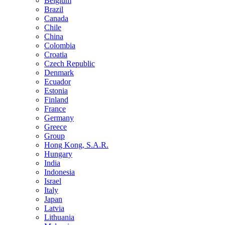
Belgium
Brazil
Canada
Chile
China
Colombia
Croatia
Czech Republic
Denmark
Ecuador
Estonia
Finland
France
Germany
Greece
Group
Hong Kong, S.A.R.
Hungary
India
Indonesia
Israel
Italy
Japan
Latvia
Lithuania