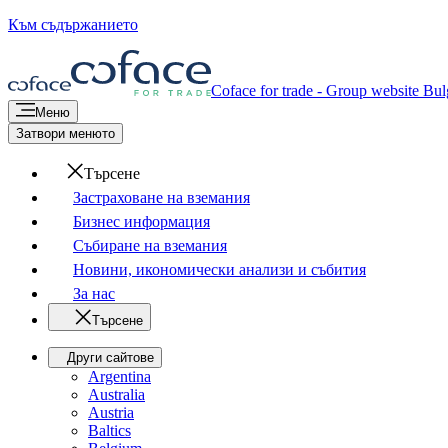
Към съдържанието
Coface for trade - Group website
Bul
Меню
Затвори менюто
Търсене
Застраховане на вземания
Бизнес информация
Събиране на вземания
Новини, икономически анализи и събития
За нас
Търсене
Други сайтове
Argentina
Australia
Austria
Baltics