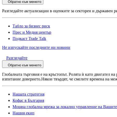
Обратно към менюто
Разгледайте актуализации в оценките за секторен и държавен р
Табло за бизнес риск
Прес и Медия център
Подкаст Trade Talk
Не изпускайте последните ни новини
Разгледайте
Обратно към менюто
Глобалната търговия е на кръстопът. Ролята ѝ като двигател на
изпитание доверието.Някои твърдят, че смелите времена на меж
Нашата стратегия
Кофас в България
Мощна глобална мрежа за локално управление на Вашите
Нашия екип