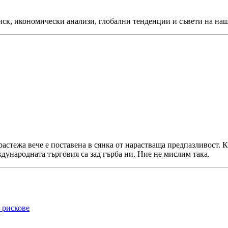
иск, икономически анализи, глобални тенденции и съвети на наш
 растежа вече е поставена в сянка от нарастваща предпазливост.
дународната търговия са зад гърба ни. Ние не мислим така.
 рискове