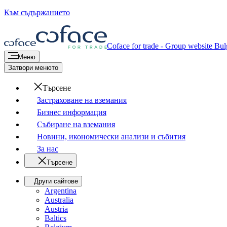
Към съдържанието
Coface for trade - Group website
Bul
Меню
Затвори менюто
Търсене
Застраховане на вземания
Бизнес информация
Събиране на вземания
Новини, икономически анализи и събития
За нас
Търсене
Други сайтове
Argentina
Australia
Austria
Baltics