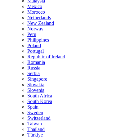
Malaysia
Mexico
Morocco
Netherlands
New Zealand
Norway
Peru
Philippines
Poland
Portugal
Republic of Ireland
Romania
Russia
Serbia
Singapore
Slovakia
Slovenia
South Africa
South Korea
Spain
Sweden
Switzerland
Taiwan
Thailand
Türkiye