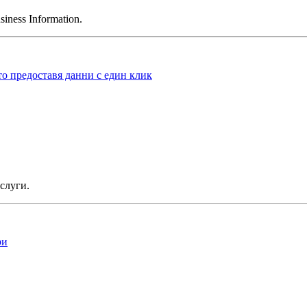
ness Information.
то предоставя данни с един клик
слуги.
ри