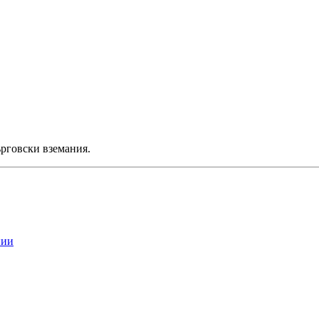
ърговски вземания.
нии