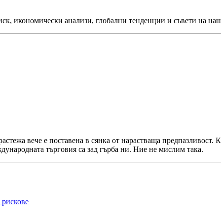
иск, икономически анализи, глобални тенденции и съвети на наш
 растежа вече е поставена в сянка от нарастваща предпазливост.
дународната търговия са зад гърба ни. Ние не мислим така.
 рискове