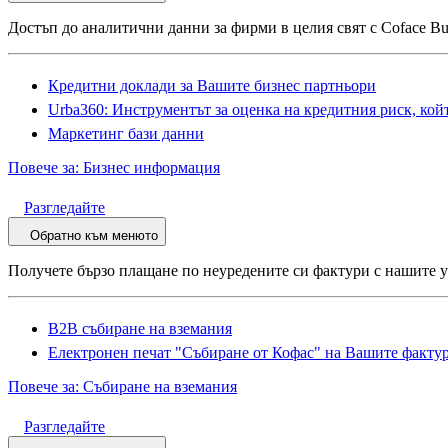
Достъп до аналитични данни за фирми в целия свят с Coface Busi
Кредитни доклади за Вашите бизнес партньори
Urba360: Инструментът за оценка на кредитния риск, кой
Маркетинг бази данни
Повече за: Бизнес информация
Разгледайте
Обратно към менюто
Получете бързо плащане по неуредените си фактури с нашите у
B2B събиране на вземания
Електронен печат "Събиране от Кофас" на Вашите факту
Повече за: Събиране на вземания
Разгледайте