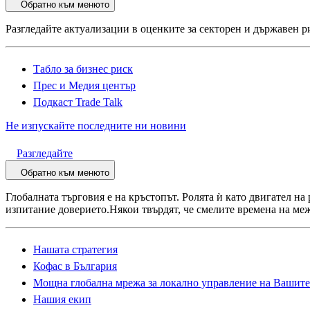
Обратно към менюто
Разгледайте актуализации в оценките за секторен и държавен р
Табло за бизнес риск
Прес и Медия център
Подкаст Trade Talk
Не изпускайте последните ни новини
Разгледайте
Обратно към менюто
Глобалната търговия е на кръстопът. Ролята ѝ като двигател на
изпитание доверието.Някои твърдят, че смелите времена на меж
Нашата стратегия
Кофас в България
Мощна глобална мрежа за локално управление на Вашите
Нашия екип