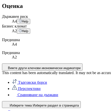
Оценка
Държавен риск
A
4
Help
Бизнес климат
A
2
Help
Предишна
A4
Предишна
A2
Вижте други ключови икономически индикатори
This content has been automatically translated. It may not be as accur
Търговски борси
Перспективи
Сравняване на държави
Изберете тема
Изберете раздел в страницата