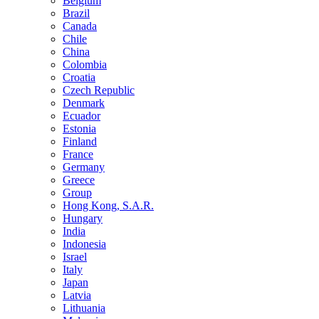
Belgium
Brazil
Canada
Chile
China
Colombia
Croatia
Czech Republic
Denmark
Ecuador
Estonia
Finland
France
Germany
Greece
Group
Hong Kong, S.A.R.
Hungary
India
Indonesia
Israel
Italy
Japan
Latvia
Lithuania