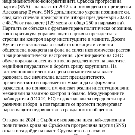
националистично-консервативната Сръбска прогресивна
партия (SNS) – на власт от 2012 г. и ръководена от президента
Александър Вучич. SNS допълнително укрепи позициите си,
след като спечели предсрочните избори през декември 2023 г.
с 48,1% от гласовете (129 места от общо 250 в парламента).
Партията се сблъсква с фрагментирана политическа опозиция,
която критикува управляващата партия и президента за
строгия им контрол върху институциите и медиите. Досега
Вучич се е възползвал от слабата опозиция и силната
обществена подкрепа на фона на силен икономически растеж
и националистически настроения. Доминирането на СНС
обаче поражда опасения относно разделението на властите,
медийния плурализъм и борбата срещу корупцията. На
вътрешнополитическата сцена изпълнителната власт
разполага със значителна власт: президентството,
правителството и парламентът може и да са формално
разделени, но понякога им липсват реални институционални
механизми за взаимно контрол и баланс. Международните
наблюдатели (ОССЕ, ЕС) са докладвали за нередности при
различни избори, а повтарящите се протести подчертават
нарастващото недоволство в гражданското общество.
От края на 2024 г. Сърбия е изправена пред най-сериозната
политическа криза на Сръбската прогресивна партия (SNS)
откакто тя дойде на власт. Срутването на наскоро