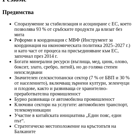
Предимства
Споразумение за стабилизация и асоцииране с ЕС, което
позволява 93 % от сръбските продукти да влизат без
мита
Реформи в координация с МВФ (Инструмент за
координация на икономическата политика 2025–2027 г.)
и като част от процеса на присъединяване към ЕС,
започнал през 2014 г.
Богати минерални ресурси (въглища, мед, цинк, олово,
боксит, злато, сребро, литий), но до голяма степен
неизследвани
Значителен селскостопански сектор (7 % от БВП и 30 %
от населението), включващ зърнени култури, зеленчуци
и плодове, както и развиваща се хранително-
преработвателна промишленост
Бурно развиваща се автомобилна промишленост
Ключови сектори на услугите: автомобилен транспорт,
телекомуникации
Участие в китайската инициатива „Един пояс, един
път“.
Стратегическо местоположение на кръстопътя на
Балканите