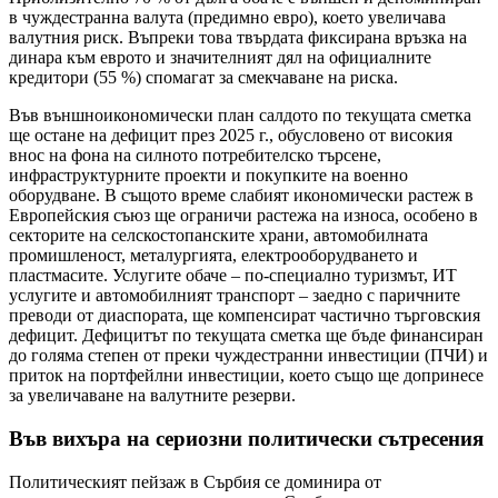
в чуждестранна валута (предимно евро), което увеличава
валутния риск. Въпреки това твърдата фиксирана връзка на
динара към еврото и значителният дял на официалните
кредитори (55 %) спомагат за смекчаване на риска.
Във външноикономически план салдото по текущата сметка
ще остане на дефицит през 2025 г., обусловено от високия
внос на фона на силното потребителско търсене,
инфраструктурните проекти и покупките на военно
оборудване. В същото време слабият икономически растеж в
Европейския съюз ще ограничи растежа на износа, особено в
секторите на селскостопанските храни, автомобилната
промишленост, металургията, електрооборудването и
пластмасите. Услугите обаче – по-специално туризмът, ИТ
услугите и автомобилният транспорт – заедно с паричните
преводи от диаспората, ще компенсират частично търговския
дефицит. Дефицитът по текущата сметка ще бъде финансиран
до голяма степен от преки чуждестранни инвестиции (ПЧИ) и
приток на портфейлни инвестиции, което също ще допринесе
за увеличаване на валутните резерви.
Във вихъра на сериозни политически сътресения
Политическият пейзаж в Сърбия се доминира от