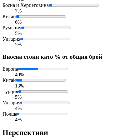
Босна и Херцеговина
7%
Китай
6%
Румъния
5%
Унгария
5%
Внос
на стоки като % от общия брой
Европа
40%
Китай
13%
Турция
5%
Унгария
4%
Полша
4%
Перспективи