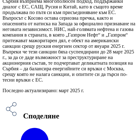
Сърбия възприема многополюсен подход, поддържайки
диалог с ЕС, САЩ, Русия и Китай, като в същото време
продължава по пътя си към присъединяване към ЕС.
Въпросът с Косово остава сериозна пречка, както и
опасенията от натиска на Запада за официално признаване на
неговата независимост. НИС, най-голямата нефтена и газова
компания в страната, в която „Газпром Нефт“ и „Газпром“
притежават мажоритарен дял, е обект на американски
санкции срещу руския енергиен сектор от януари 2025 г.
Въпреки че тези санкции бяха суспендирани до 28 март 2025
г., за да се даде възможност за преструктуриране на
акционерния състав, те подчертават деликатната позиция на
Сърбия – да балансира енергийните си връзки с Москва,
срещу която не налага санкции, и опитите си да търси по-
тесни връзки с ЕС.
Последно актуализирано: март 2025 г.
Споделяне