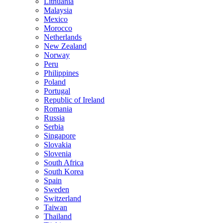
Lithuania
Malaysia
Mexico
Morocco
Netherlands
New Zealand
Norway
Peru
Philippines
Poland
Portugal
Republic of Ireland
Romania
Russia
Serbia
Singapore
Slovakia
Slovenia
South Africa
South Korea
Spain
Sweden
Switzerland
Taiwan
Thailand