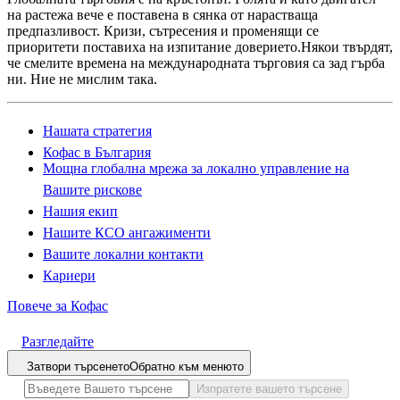
на растежа вече е поставена в сянка от нарастваща
предпазливост. Кризи, сътресения и променящи се
приоритети поставиха на изпитание доверието.Някои твърдят,
че смелите времена на международната търговия са зад гърба
ни. Ние не мислим така.
Нашата стратегия
Кофас в България
Мощна глобална мрежа за локално управление на
Вашите рискове
Нашия екип
Нашите КСО ангажименти
Вашите локални контакти
Кариери
Повече за Кофас
Разгледайте
Затвори търсенето
Обратно към менюто
Изпратете вашето търсене