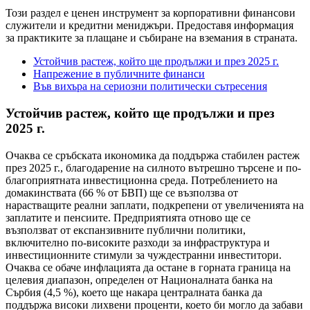
Този раздел е ценен инструмент за корпоративни финансови
служители и кредитни мениджъри. Предоставя информация
за практиките за плащане и събиране на вземания в страната.
Устойчив растеж, който ще продължи и през 2025 г.
Напрежение в публичните финанси
Във вихъра на сериозни политически сътресения
Устойчив растеж, който ще продължи и през
2025 г.
Очаква се сръбската икономика да поддържа стабилен растеж
през 2025 г., благодарение на силното вътрешно търсене и по-
благоприятната инвестиционна среда. Потреблението на
домакинствата (66 % от БВП) ще се възползва от
нарастващите реални заплати, подкрепени от увеличенията на
заплатите и пенсиите. Предприятията отново ще се
възползват от експанзивните публични политики,
включително по-високите разходи за инфраструктура и
инвестиционните стимули за чуждестранни инвеститори.
Очаква се обаче инфлацията да остане в горната граница на
целевия диапазон, определен от Националната банка на
Сърбия (4,5 %), което ще накара централната банка да
поддържа високи лихвени проценти, което би могло да забави