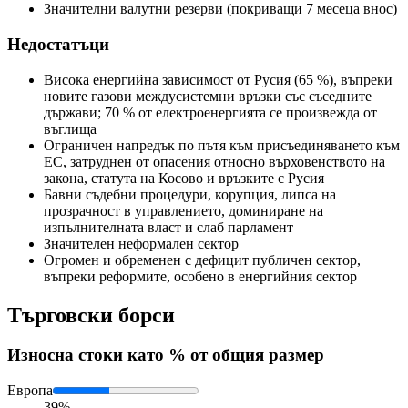
Значителни валутни резерви (покриващи 7 месеца внос)
Недостатъци
Висока енергийна зависимост от Русия (65 %), въпреки
новите газови междусистемни връзки със съседните
държави; 70 % от електроенергията се произвежда от
въглища
Ограничен напредък по пътя към присъединяването към
ЕС, затруднен от опасения относно върховенството на
закона, статута на Косово и връзките с Русия
Бавни съдебни процедури, корупция, липса на
прозрачност в управлението, доминиране на
изпълнителната власт и слаб парламент
Значителен неформален сектор
Огромен и обременен с дефицит публичен сектор,
въпреки реформите, особено в енергийния сектор
Търговски борси
Износ
на стоки като % от общия размер
Европа
39%