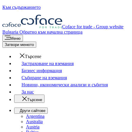
Към съдържанието
Coface for trade - Group website
Bulgaria
Обратно към начална страница
Меню
Затвори менюто
Търсене
Застраховане на вземания
Бизнес информация
Събиране на вземания
Новини, икономически анализи и събития
За нас
Търсене
Други сайтове
Argentina
Australia
Austria