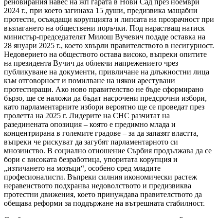
реновирания навес на жп гарата в Нови Сад през ноември
2024 г., при което загинаха 15 души, предизвика мащабни
протести, осъждащи корупцията и липсата на прозрачност при
възлагането на обществени поръчки. Под нарастващ натиск
министър-председателят Милош Вучевич подаде оставка на
28 януари 2025 г., което хвърли правителството в несигурност.
Недоверието на обществото остава високо, въпреки опитите
на президента Вучич да облекчи напрежението чрез
публикуване на документи, привличане на длъжностни лица
към отговорност и помилване на някои арестувани
протестиращи. Ако ново правителство не бъде сформирано
бързо, ще се наложи да бъдат насрочени предсрочни избори,
като парламентарните избори вероятно ще се проведат през
пролетта на 2025 г. Лидерите на СНС разчитат на
разединената опозиция – която е предимно млада и
концентрирана в големите градове – за да запазят властта,
въпреки че рискуват да загубят парламентарното си
мнозинство. В социално отношение Сърбия продължава да се
бори с високата безработица, упоритата корупция и
„изтичането на мозъци“, особено сред младите
професионалисти. Въпреки силния икономически растеж
неравенството подхранва недоволството и предизвиква
протестни движения, което принуждава правителството да
обещава реформи за поддържане на вътрешната стабилност.