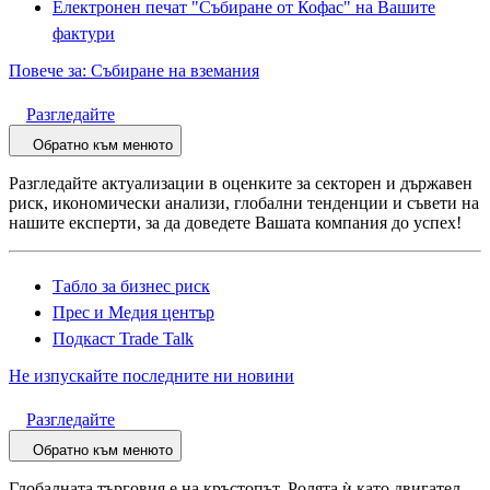
Електронен печат "Събиране от Кофас" на Вашите
фактури
Повече за: Събиране на вземания
Разгледайте
Обратно към менюто
Разгледайте актуализации в оценките за секторен и държавен
риск, икономически анализи, глобални тенденции и съвети на
нашите експерти, за да доведете Вашата компания до успех!
Табло за бизнес риск
Прес и Медия център
Подкаст Trade Talk
Не изпускайте последните ни новини
Разгледайте
Обратно към менюто
Глобалната търговия е на кръстопът. Ролята ѝ като двигател