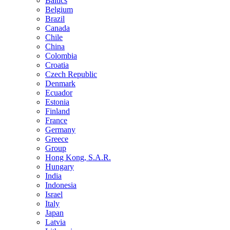
Baltics
Belgium
Brazil
Canada
Chile
China
Colombia
Croatia
Czech Republic
Denmark
Ecuador
Estonia
Finland
France
Germany
Greece
Group
Hong Kong, S.A.R.
Hungary
India
Indonesia
Israel
Italy
Japan
Latvia