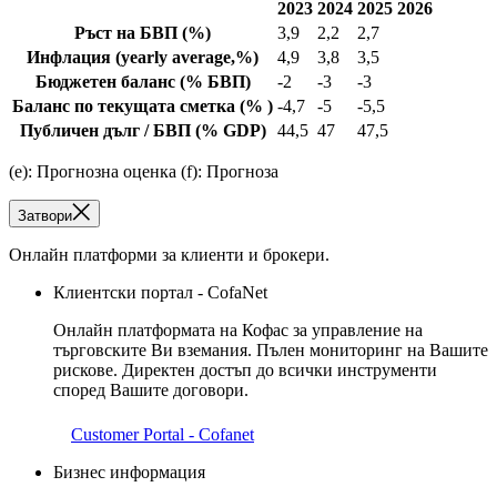
2023
2024
2025
2026
Ръст на БВП
(%)
3,9
2,2
2,7
Инфлация
(yearly average,%)
4,9
3,8
3,5
Бюджетен баланс
(% БВП)
-2
-3
-3
Баланс по текущата сметка
(% )
-4,7
-5
-5,5
Публичен дълг / БВП
(% GDP)
44,5
47
47,5
(e): Прогнозна оценка (f): Прогноза
Затвори
Онлайн платформи за клиенти и брокери.
Клиентски портал - CofaNet
Онлайн платформата на Кофас за управление на
търговските Ви вземания. Пълен мониторинг на Вашите
рискове. Директен достъп до всички инструменти
според Вашите договори.
Customer Portal - Cofanet
Бизнес информация