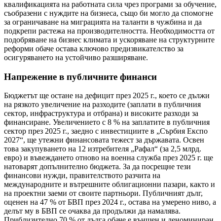
квалификацията на работната сила чрез програми за обучение,
съобразени с нуждите на бизнеса, също би могло да спомогне
за ограничаване на миграцията на таланти в чужбина и да
подкрепи растежа на производителността. Необходимостта от
подобряване на бизнес климата и ускоряване на структурните
реформи обаче остава ключово предизвикателство за
осигуряването на устойчиво разширяване.
Напрежение в публичните финанси
Бюджетът ще остане на дефицит през 2025 г., което се дължи
на рязкото увеличение на разходите (заплати в публичния
сектор, инфраструктура и отбрана) и високите разходи за
финансиране. Увеличението с 8 % на заплатите в публичния
сектор през 2025 г., заедно с инвестициите в „Сърбия Експо
2027“, ще утежни финансовата тежест за държавата. Освен
това закупуването на 12 изтребителя „Рафал“ (за 2,5 млрд.
евро) и въвеждането отново на военна служба през 2025 г. ще
натоварят допълнително бюджета. За да посрещне тези
финансови нужди, правителството разчита на
международните и вътрешните облигационни пазари, както и
на проектни заеми от своите партньори. Публичният дълг,
оценен на 47 % от БВП през 2024 г., остава на умерено ниво, а
делът му в БВП се очаква да продължи да намалява.
Приблизително 70 % от дълга обаче е външен и деноминиран