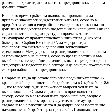
растежа на кредитирането както за предприятията, така и за
домакинствата.
В същото време сръбската икономика продължава да
привлича значителен чуждестранен капитал, особено в
преработвателния и енергийния сектор, като по този начин
допълнително укрепва производствения си капацитет. Очаква
се развитието на инфраструктурни проекти, частично
стимулирано от правителствената инициатива „Скок към
бъдещето – Сърбия Експо 2027“, да модернизира
транспортната система и да повиши логистичната
ефективност. Междувременно разширяването на капацитета
за производство на енергия, особено чрез инвестиции във
възобновяеми енергийни източници, има за цел да отстрани
структурните недостатъци в сектора и да осигури по-стабилно
електроснабдяване за предприятията.
Пазарът на труда ще остане сериозно предизвикателство. В
края на 2024 г. равнището на безработицата в Сърбия беше 8,6
%, което все още буди загриженост въпреки усилията за
възстановяване. Очаква се растежът в производствения
сектор, особено в автомобилната промишленост, заедно с
разширяването на сектора на услугите, да стимулира
създаването на работни места и да допринесе за постепенно
намаляване на безработицата през 2025 г. Повишаването на