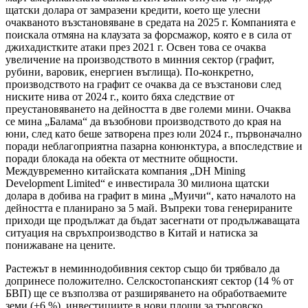
щатски долара от замразени кредити, което ще улесни
очакваното възстановяване в средата на 2025 г. Компанията е
поискала отмяна на клаузата за форсмажор, която е в сила от
джихадистките атаки през 2021 г. Освен това се очаква
увеличение на производството в минния сектор (графит,
рубини, варовик, енергиен въглища). По-конкретно,
производството на графит се очаква да се възстанови след
ниските нива от 2024 г., които бяха следствие от
преустановяването на дейността в две големи мини. Очаква
се мина „Балама“ да възобнови производството до края на
юни, след като беше затворена през юли 2024 г., първоначално
поради неблагоприятна пазарна конюнктура, а впоследствие и
поради блокада на обекта от местните общности.
Междувременно китайската компания „DH Mining
Development Limited“ е инвестирала 30 милиона щатски
долара в добива на графит в мина „Муичи“, като началото на
дейността е планирано за 5 май. Въпреки това генерираните
приходи ще продължат да бъдат засегнати от продължаващата
ситуация на свръхпроизводство в Китай и натиска за
понижаване на цените.
Растежът в неминнодобивния сектор също би трябвало да
допринесе положително. Селскостопанският сектор (14 % от
БВП) ще се възползва от разширяването на обработваемите
земи (+6 %), инвестициите в нови площи за търговско