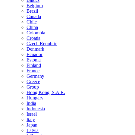
Baltics
Belgium
Brazil
Canada
Chile
China
Colombia
Croatia
Czech Republic
Denmark
Ecuador
Estonia
Finland
France
Germany
Greece
Group
Hong Kong, S.A.R.
Hungary
India
Indonesia
Israel
Italy
Japan
Latvia