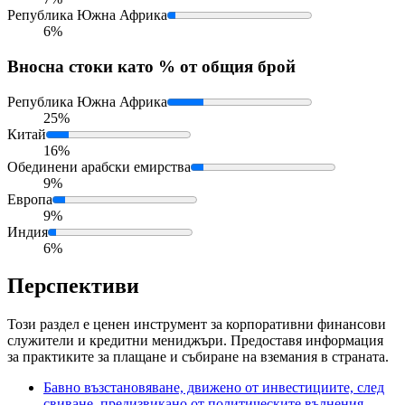
Република Южна Африка
6%
Внос
на стоки като % от общия брой
Република Южна Африка
25%
Китай
16%
Обединени арабски емирства
9%
Европа
9%
Индия
6%
Перспективи
Този раздел е ценен инструмент за корпоративни финансови
служители и кредитни мениджъри. Предоставя информация
за практиките за плащане и събиране на вземания в страната.
Бавно възстановяване, движено от инвестициите, след
свиване, предизвикано от политическите вълнения