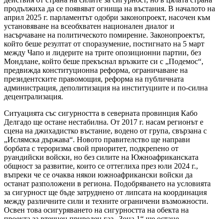
продължиха да се появяват огнища на въстания. В началото на
април 2025 г. парламентът одобри законопроект, насочен към
установяване на всеобхватен национален диалог и
насърчаване на политическото помирение. Законопроектът,
който беше резултат от споразумение, постигнато на 5 март
между Чапо и лидерите на трите опозиционни партии, без
Мондлане, който беше прекъснал връзките си с „Подемос“,
предвижда конституционна реформа, ограничаване на
президентските правомощия, реформа на публичната
администрация, деполитизация на институциите и по-силна
децентрализация.
Ситуацията със сигурността в северната провинция Кабо
Делгадо ще остане нестабилна. От 2017 г. насам регионът е
сцена на джихадистко въстание, водено от група, свързана с
„Ислямска държава“. Новото правителство ще направи
борбата с тероризма свой приоритет, подкрепено от
руандийски войски, но без силите на Южноафриканската
общност за развитие, които се оттеглиха през юли 2024 г.,
въпреки че се очаква някои южноафрикански войски да
останат разположени в региона. Подобряването на условията
за сигурност ще бъде затруднено от липсата на координация
между различните сили и техните ограничени възможности.
Освен това осигуряването на сигурността на обекта на
проекта за втечнен природен газ „Зона 1“ ще остане