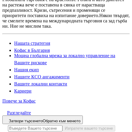
на растежа вече е поставена в сянка от нарастваща
предпазливост. Кризи, сътресения и променящи се
приоритети поставиха на изпитание доверието.Някои твърдят,
че смелите времена на международната търговия са зад гърба
ни. Ние не мислим така.
Нашата стратегия
Кофас в България
Мощна глобална мрежа за локално управление на
Вашите рискове
Нашия екип
Нашите КСО ангажименти
Вашите локални контакти
Кариери
Повече за Кофас
Разгледайте
Затвори търсенето
Обратно към менюто
Изпратете вашето търсене