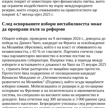
изцяло покрит от инвестиции чрез финансовата сметка, което
ще ограничи въздействието му върху международните
резерви, които според очакванията на правителството ще
покрият 4,7 месеца през 2025 г.
След оспорваните избори нестабилността може
да проправи пътя за реформи
Общите избори, проведени на 9 октомври 2024 г., доведоха до
победа на Даниел Чапо, кандидат на Фронта за освобождение
на Мозамбик (Фрелимо), който е на власт от обявяването на
независимостта, с 65 % от гласовете. Партията спечели също
така парламентарно мнозинство и всички постове на
провинциални губернатори. Въпреки това, в периода между
изборите и встъпването в длъжност на Чапо на 15 януари 2025
г., страната беше разтърсена от мащабни народни протести.
Протестите бяха подкрепени от опозиционния кандидат
Венансио Мондлане от „Оптимистичната партия за
развитието на Мозамбик“ (Подемос), който осъди мащабните
изборни измами. Мобилизацията се разшири и до по-широко
оспорване на Фрелимо и на политическата и икономическата
система, по-специално на високите нива на неравенство в
доходите. Бяха отчетени над 300 загинали и 3 000 ранени сред
цивилното население. Безредиците утихнаха след репресивни
действия от страна на силите за сигурност, но в цялата страна