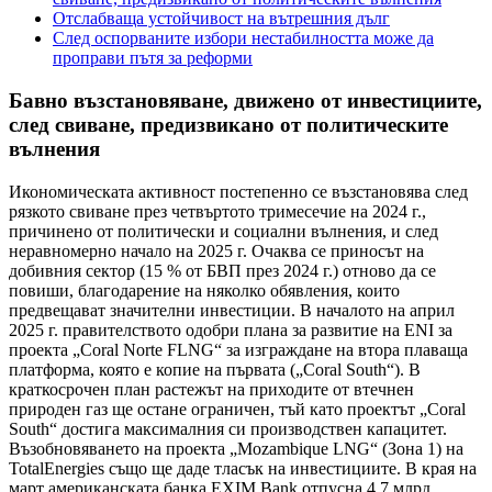
Отслабваща устойчивост на вътрешния дълг
След оспорваните избори нестабилността може да
проправи пътя за реформи
Бавно възстановяване, движено от инвестициите,
след свиване, предизвикано от политическите
вълнения
Икономическата активност постепенно се възстановява след
рязкото свиване през четвъртото тримесечие на 2024 г.,
причинено от политически и социални вълнения, и след
неравномерно начало на 2025 г. Очаква се приносът на
добивния сектор (15 % от БВП през 2024 г.) отново да се
повиши, благодарение на няколко обявления, които
предвещават значителни инвестиции. В началото на април
2025 г. правителството одобри плана за развитие на ENI за
проекта „Coral Norte FLNG“ за изграждане на втора плаваща
платформа, която е копие на първата („Coral South“). В
краткосрочен план растежът на приходите от втечнен
природен газ ще остане ограничен, тъй като проектът „Coral
South“ достига максималния си производствен капацитет.
Възобновяването на проекта „Mozambique LNG“ (Зона 1) на
TotalEnergies също ще даде тласък на инвестициите. В края на
март американската банка EXIM Bank отпусна 4,7 млрд.