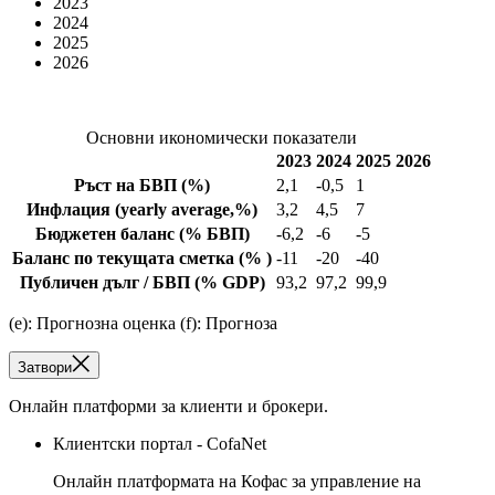
2023
2024
2025
2026
Основни икономически показатели
2023
2024
2025
2026
Ръст на БВП
(%)
2,1
-0,5
1
Инфлация
(yearly average,%)
3,2
4,5
7
Бюджетен баланс
(% БВП)
-6,2
-6
-5
Баланс по текущата сметка
(% )
-11
-20
-40
Публичен дълг / БВП
(% GDP)
93,2
97,2
99,9
(e): Прогнозна оценка (f): Прогноза
Затвори
Онлайн платформи за клиенти и брокери.
Клиентски портал - CofaNet
Онлайн платформата на Кофас за управление на