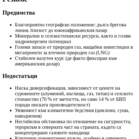
Предимства
Благоприятно географско положение: дълга брегова
линия, близост до южноафриканския пазар
Минерални и селскостопански ресурси, както и голям
хидроенергиен потенциал
Големи запаси от природен газ, мащабни инвестиции в
мегапроекти за втечнен природен газ (LNG)
Стабилен валутен курс (де факто фиксиран към
американския долар)
Недостатъци
Ниска диверсификация, зависимост от цените на
суровините (алуминий, въглища, газ, титан) и селското
стопанство (70 % от заетостта, но само 14 % от БВП
поради ниската производителност)
Уязвимост към климатични бедствия (циклони, суша,
наводнения)
Нестабилна обстановка по отношение на сигурността,
тероризъм в северната част на страната, където са
концентрирани газовите находища
Критични хуманитарни нужди, особено в северната