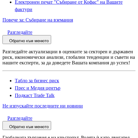
Електронен печат "Събиране от Кофас" на Вашите
фактури
Повече за: Събиране на вземания
Разгледайте
Обратно към менюто
Разгледайте актуализации в оценките за секторен и държавен
риск, икономически анализи, глобални тенденции и съвети на
нашите експерти, за да доведете Вашата компания до успех!
Табло за бизнес риск
Прес и Медия център
Подкаст Trade Talk
Не изпускайте последните ни новини
Разгледайте
Обратно към менюто
Глобалната търговия е на кръстопът. Ролята ѝ като двигател