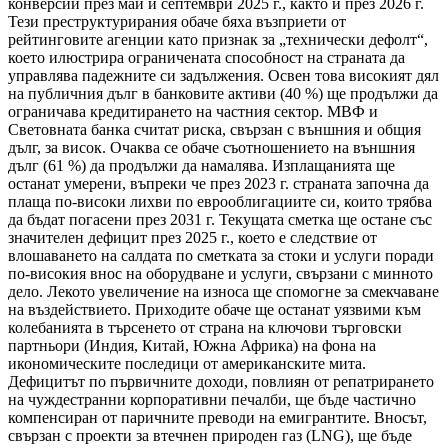
конверсии през май и септември 2025 г., както и през 2026 г.
Тези преструктурирания обаче бяха възприети от
рейтинговите агенции като признак за „технически дефолт“,
което илюстрира ограничената способност на страната да
управлява падежните си задължения. Освен това високият дял
на публичния дълг в банковите активи (40 %) ще продължи да
ограничава кредитирането на частния сектор. МВФ и
Световната банка считат риска, свързан с външния и общия
дълг, за висок. Очаква се обаче съотношението на външния
дълг (61 %) да продължи да намалява. Изплащанията ще
останат умерени, въпреки че през 2023 г. страната започна да
плаща по-високи лихви по еврооблигациите си, които трябва
да бъдат погасени през 2031 г. Текущата сметка ще остане със
значителен дефицит през 2025 г., което е следствие от
влошаването на салдата по сметката за стоки и услуги поради
по-високия внос на оборудване и услуги, свързани с минното
дело. Лекото увеличение на износа ще спомогне за смекчаване
на въздействието. Приходите обаче ще останат уязвими към
колебанията в търсенето от страна на ключови търговски
партньори (Индия, Китай, Южна Африка) на фона на
икономическите последици от американските мита.
Дефицитът по първичните доходи, повлиян от репатрирането
на чуждестранни корпоративни печалби, ще бъде частично
компенсиран от паричните преводи на емигрантите. Вносът,
свързан с проекти за втечнен природен газ (LNG), ще бъде