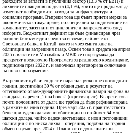
разходите за заплати в публичния сектор (13,3 % от БВП) и
лихвените плащания по дълга (4,1 %), които ще продължат да
изместват необходимите разходи за инфраструктура и
социални програми. Въпреки това ще бъдат приети мерки за
икономическо стимулиране, по-специално за подпомагане на
компаниите, засегнати от циклоните и напрежението след
изборите. Бюджетният дефицит ще бъде финансиран чрез
външни безвъзмездни средства и заеми, най-вече от
Световната банка и Китай, както и чрез емитиране на
облигации на вътрешния пазар. Освен това в средата на април
2025 г. властите в Мозамбик и МВФ се споразумяха да
прекратят предсрочно Програмата за разширено кредитиране,
подписана през 2022 г., и започнаха преговори за сключване
на ново споразумение.
Вътрешният публичен дълг е нараснал рязко през последните
години, достигайки 39 % от общия дълг, в резултат на
оттеглянето от международните финансови пазари на фона на
скандала, наречен „Tuna bonds“ (скрития дълг). Въпреки това
почти половината от дълга ще трябва да бъде рефинансирана
в рамките на една година. През март 2025 г. правителството
беше принудено да замени облигации на стойност 54 млн.
щатски долара, чийто падеж настъпваше, с нови петгодишни
облигации с по-ниска лихва – операция, подобна на първия
обмен на дълг през 2024 г. Планират се допълнителни