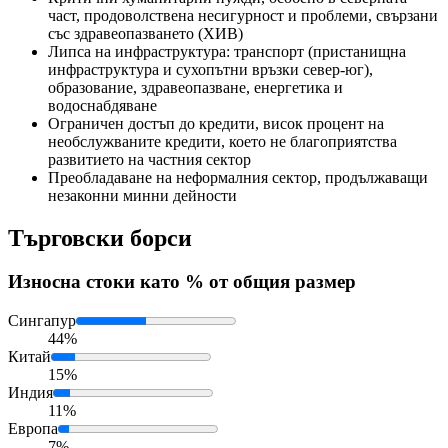
част, продоволствена несигурност и проблеми, свързани
със здравеопазването (ХИВ)
Липса на инфраструктура: транспорт (пристанищна
инфраструктура и сухопътни връзки север-юг),
образование, здравеопазване, енергетика и
водоснабдяване
Ограничен достъп до кредити, висок процент на
необслужваните кредити, което не благоприятства
развитието на частния сектор
Преобладаване на неформалния сектор, продължаващи
незаконни минни дейности
Търговски борси
Износ
на стоки като % от общия размер
Сингапур
44%
Китай
15%
Индия
11%
Европа
7%