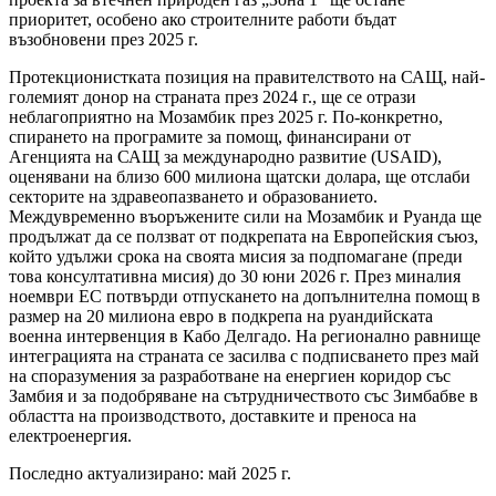
приоритет, особено ако строителните работи бъдат
възобновени през 2025 г.
Протекционистката позиция на правителството на САЩ, най-
големият донор на страната през 2024 г., ще се отрази
неблагоприятно на Мозамбик през 2025 г. По-конкретно,
спирането на програмите за помощ, финансирани от
Агенцията на САЩ за международно развитие (USAID),
оценявани на близо 600 милиона щатски долара, ще отслаби
секторите на здравеопазването и образованието.
Междувременно въоръжените сили на Мозамбик и Руанда ще
продължат да се ползват от подкрепата на Европейския съюз,
който удължи срока на своята мисия за подпомагане (преди
това консултативна мисия) до 30 юни 2026 г. През миналия
ноември ЕС потвърди отпускането на допълнителна помощ в
размер на 20 милиона евро в подкрепа на руандийската
военна интервенция в Кабо Делгадо. На регионално равнище
интеграцията на страната се засилва с подписването през май
на споразумения за разработване на енергиен коридор със
Замбия и за подобряване на сътрудничеството със Зимбабве в
областта на производството, доставките и преноса на
електроенергия.
Последно актуализирано: май 2025 г.