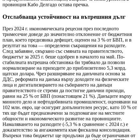
провинция Кабо Делгадо остава пречка.
Отслабваща устойчивост на вътрешния дълг
През 2024 г. икономическата рецесия през последното
тримесечие доведе до значително отклонение от бюджетния
план, което предизвика дефицит, оценен на 3 % от БВП, и в
резултат на това — определени съкращения на разходите.
След забавяне, свързано със смяната на правителството,
бюджетът за 2025 г. беше одобрен в началото на май. По-
стабилната вътрешна обстановка би трябвало да позволи
нормализиране на приходите до приблизително 5,3 млрд.
щатски долара. Чрез разширяване на данъчната основа за
ДДС, реформата на данъка върху доходите на физическите
лица и дигитализирането на събирането на данъци
правителството се стреми да постигне данъчни приходи,
равни на 25 % от БВП (понастоящем 21 %). Данъците върху
минното дело и нефтодобивната промишленост, оценявани на
102 млн. евро, ще осигурят допълнителен ресурс, като 10 % от
тях ще бъдат предназначени за подпомагане на местните
общности и икономическото развитие на провинциите.
Намаляването на разходите (-5,3 % в сравнение с 2024 г.) е
доказателство за ангажимента към фискална консолидация.
Въпреки това бюджетът ще продължи да бъде ограничаван от