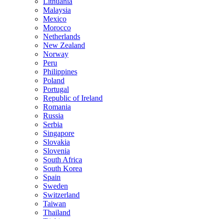
Lithuania
Malaysia
Mexico
Morocco
Netherlands
New Zealand
Norway
Peru
Philippines
Poland
Portugal
Republic of Ireland
Romania
Russia
Serbia
Singapore
Slovakia
Slovenia
South Africa
South Korea
Spain
Sweden
Switzerland
Taiwan
Thailand