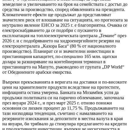
земеделие и увеличаването на броя на семействата с достъп до
средства за производство, според обявленията на президента.
Климатичните ефекти ще продължат да представляват
значителен риск от влошаване на ситуацията, но прогнозата за
неутрално явление ЕНСО за 2025 г. е благоприятна. Очаква се
електроснабдяването да се подобри с пускането в
експлоатация на топлоелектрическата централа „Темане“ през
2026 г. и с подобряването на хидроенергийните резерви на
електроцентралата „Кахора Баса“ (80 % от националното
производство). Планират се и значителни инвестиции в
пристанищния капацитет, по-специално 165 млн. щатски
долара за разширяване на контейнерния терминал в
пристанището на Мапуто, ръководено от групата „DP World“
от Обединените арабски емирства.
Въпреки прекъсванията в веригата на доставки и по-високите
цени на хранителните продукти вследствие на протестите,
инфлацията остана умерена. Банката на Мозамбик успя да
продължи политиката си на парично облекчаване, започнала
през януари 2024 г., и през март 2025 г. отново понижи
основния си лихвен процент до 11,75 %. Продължаването на
тази низходяща тенденция, съчетано с намаляването на
резервните изисквания за депозитите в местна валута в края
на януари, би трябвало да стимулира предлагането на кредити
и продуктивните инвестиции, въпреки че несигурността в