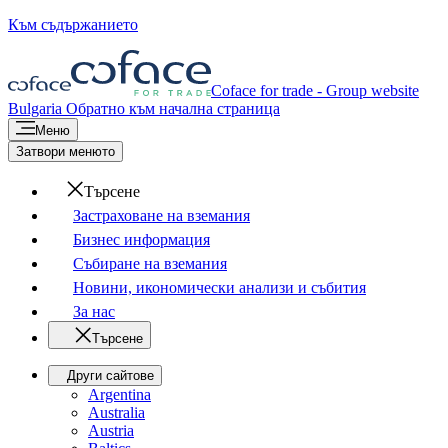
Към съдържанието
Coface for trade - Group website
Bulgaria
Обратно към начална страница
Меню
Затвори менюто
Търсене
Застраховане на вземания
Бизнес информация
Събиране на вземания
Новини, икономически анализи и събития
За нас
Търсене
Други сайтове
Argentina
Australia
Austria