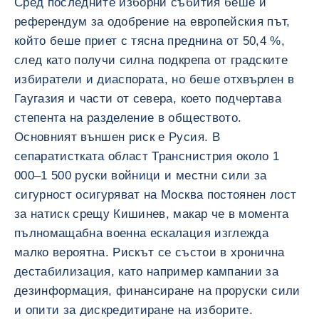
Сред последните изборни събития беше и
референдум за одобрение на европейския път,
който беше приет с тясна преднина от 50,4 %,
след като получи силна подкрепа от градските
избиратели и диаспората, но беше отхвърлен в
Гаугазия и части от севера, което подчертава
степента на разделение в обществото.
Основният външен риск е Русия. В
сепаратистката област Транснистрия около 1
000–1 500 руски войници и местни сили за
сигурност осигуряват на Москва постоянен лост
за натиск срещу Кишинев, макар че в момента
пълномащабна военна ескалация изглежда
малко вероятна. Рискът се състои в хронична
дестабилизация, като например кампании за
дезинформация, финансиране на проруски сили
и опити за дискредитиране на изборите.