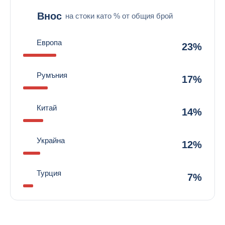
Внос
на стоки като % от общия брой
Европа
23%
Румъния
17%
Китай
14%
Украйна
12%
Турция
7%