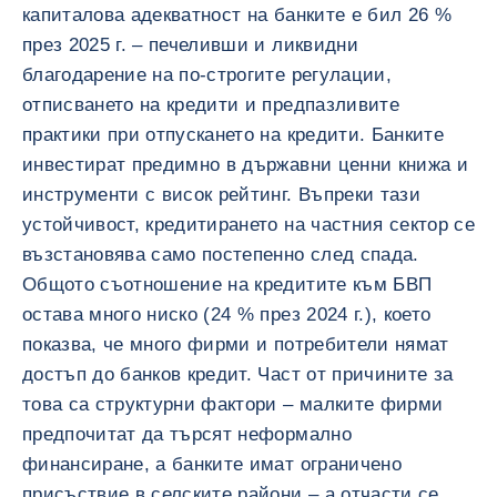
капиталова адекватност на банките е бил 26 %
през 2025 г. – печеливши и ликвидни
благодарение на по-строгите регулации,
отписването на кредити и предпазливите
практики при отпускането на кредити. Банките
инвестират предимно в държавни ценни книжа и
инструменти с висок рейтинг. Въпреки тази
устойчивост, кредитирането на частния сектор се
възстановява само постепенно след спада.
Общото съотношение на кредитите към БВП
остава много ниско (24 % през 2024 г.), което
показва, че много фирми и потребители нямат
достъп до банков кредит. Част от причините за
това са структурни фактори – малките фирми
предпочитат да търсят неформално
финансиране, а банките имат ограничено
присъствие в селските райони – а отчасти се