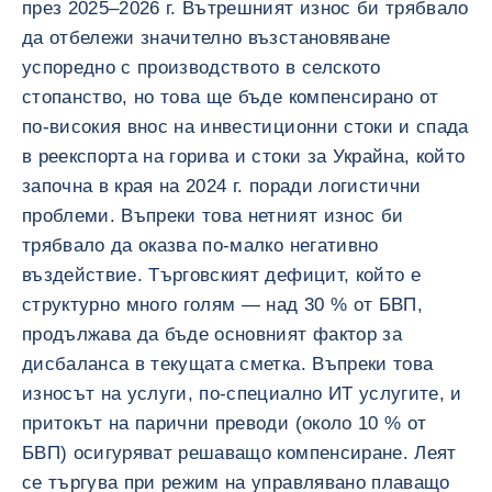
през 2025–2026 г. Вътрешният износ би трябвало
да отбележи значително възстановяване
успоредно с производството в селското
стопанство, но това ще бъде компенсирано от
по-високия внос на инвестиционни стоки и спада
в реекспорта на горива и стоки за Украйна, който
започна в края на 2024 г. поради логистични
проблеми. Въпреки това нетният износ би
трябвало да оказва по-малко негативно
въздействие. Търговският дефицит, който е
структурно много голям — над 30 % от БВП,
продължава да бъде основният фактор за
дисбаланса в текущата сметка. Въпреки това
износът на услуги, по-специално ИТ услугите, и
притокът на парични преводи (около 10 % от
БВП) осигуряват решаващо компенсиране. Леят
се търгува при режим на управлявано плаващо