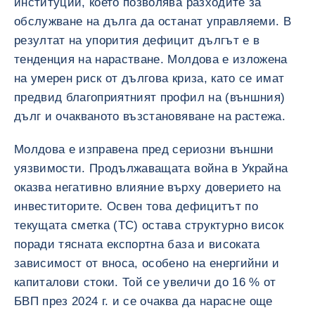
институции, което позволява разходите за
обслужване на дълга да останат управляеми. В
резултат на упорития дефицит дългът е в
тенденция на нарастване. Молдова е изложена
на умерен риск от дългова криза, като се имат
предвид благоприятният профил на (външния)
дълг и очакваното възстановяване на растежа.
Молдова е изправена пред сериозни външни
уязвимости. Продължаващата война в Украйна
оказва негативно влияние върху доверието на
инвеститорите. Освен това дефицитът по
текущата сметка (ТС) остава структурно висок
поради тясната експортна база и високата
зависимост от вноса, особено на енергийни и
капиталови стоки. Той се увеличи до 16 % от
БВП през 2024 г. и се очаква да нарасне още