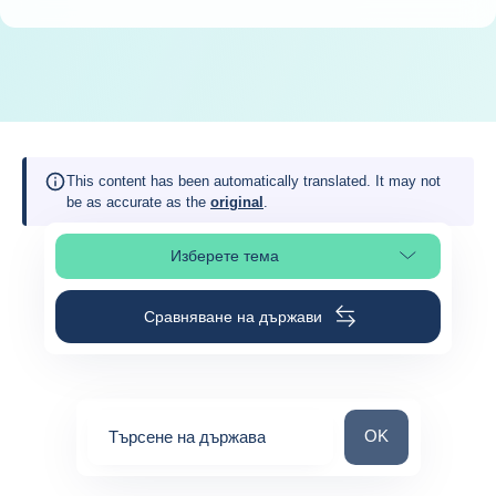
This content has been automatically translated. It may not
be as accurate as the
original
.
Изберете тема
Изберете раздел в страницата
Сравняване на държави
Търсене на държ
OK
Търсене на държава
0
suggestions