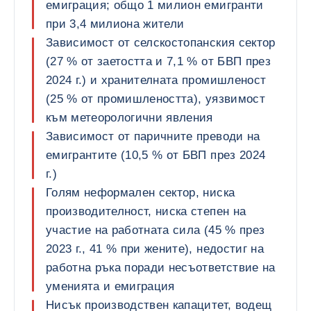
емиграция; общо 1 милион емигранти
при 3,4 милиона жители
Зависимост от селскостопанския сектор
(27 % от заетостта и 7,1 % от БВП през
2024 г.) и хранителната промишленост
(25 % от промишлеността), уязвимост
към метеорологични явления
Зависимост от паричните преводи на
емигрантите (10,5 % от БВП през 2024
г.)
Голям неформален сектор, ниска
производителност, ниска степен на
участие на работната сила (45 % през
2023 г., 41 % при жените), недостиг на
работна ръка поради несъответствие на
уменията и емиграция
Нисък производствен капацитет, водещ