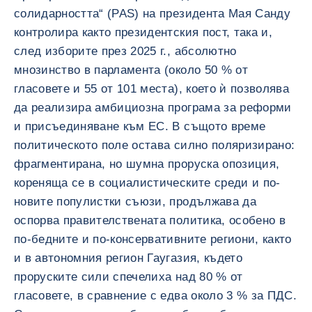
солидарността“ (PAS) на президента Мая Санду
контролира както президентския пост, така и,
след изборите през 2025 г., абсолютно
мнозинство в парламента (около 50 % от
гласовете и 55 от 101 места), което ѝ позволява
да реализира амбициозна програма за реформи
и присъединяване към ЕС. В същото време
политическото поле остава силно поляризирано:
фрагментирана, но шумна проруска опозиция,
кореняща се в социалистическите среди и по-
новите популистки съюзи, продължава да
оспорва правителствената политика, особено в
по-бедните и по-консервативните региони, както
и в автономния регион Гаугазия, където
проруските сили спечелиха над 80 % от
гласовете, в сравнение с едва около 3 % за ПДС.