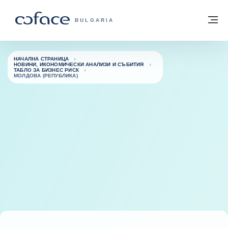
Към съдържанието
Обратно към начална страница
М
COFACE FOR TRADE - GROUP WEBSITE
BULGARIA
НАЧАЛНА СТРАНИЦА
НОВИНИ, ИКОНОМИЧЕСКИ АНАЛИЗИ И СЪБИТИЯ
ТАБЛО ЗА БИЗНЕС РИСК
МОЛДОВА (РЕПУБЛИКА)