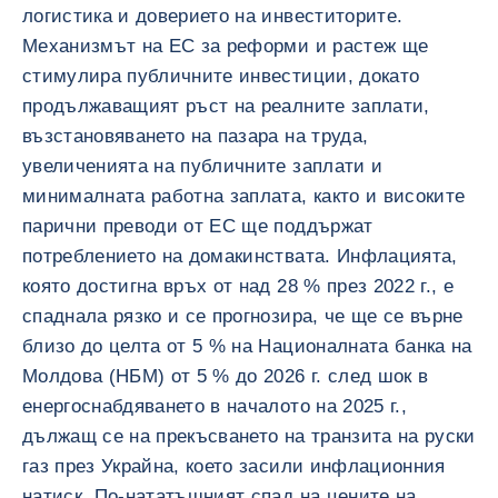
логистика и доверието на инвеститорите.
Механизмът на ЕС за реформи и растеж ще
стимулира публичните инвестиции, докато
продължаващият ръст на реалните заплати,
възстановяването на пазара на труда,
увеличенията на публичните заплати и
минималната работна заплата, както и високите
парични преводи от ЕС ще поддържат
потреблението на домакинствата. Инфлацията,
която достигна връх от над 28 % през 2022 г., е
спаднала рязко и се прогнозира, че ще се върне
близо до целта от 5 % на Националната банка на
Молдова (НБМ) от 5 % до 2026 г. след шок в
енергоснабдяването в началото на 2025 г.,
дължащ се на прекъсването на транзита на руски
газ през Украйна, което засили инфлационния
натиск. По-нататъшният спад на цените на