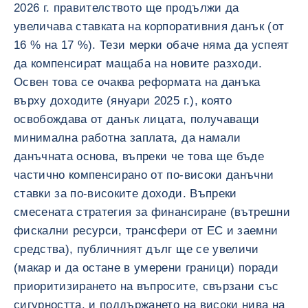
2026 г. правителството ще продължи да
увеличава ставката на корпоративния данък (от
16 % на 17 %). Тези мерки обаче няма да успеят
да компенсират мащаба на новите разходи.
Освен това се очаква реформата на данъка
върху доходите (януари 2025 г.), която
освобождава от данък лицата, получаващи
минимална работна заплата, да намали
данъчната основа, въпреки че това ще бъде
частично компенсирано от по-високи данъчни
ставки за по-високите доходи. Въпреки
смесената стратегия за финансиране (вътрешни
фискални ресурси, трансфери от ЕС и заемни
средства), публичният дълг ще се увеличи
(макар и да остане в умерени граници) поради
приоритизирането на въпросите, свързани със
сигурността, и поддържането на високи нива на