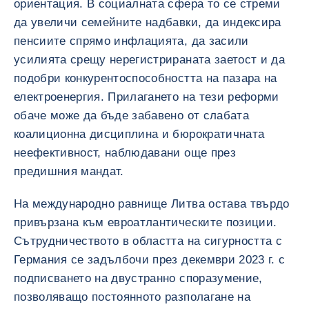
ориентация. В социалната сфера то се стреми
да увеличи семейните надбавки, да индексира
пенсиите спрямо инфлацията, да засили
усилията срещу нерегистрираната заетост и да
подобри конкурентоспособността на пазара на
електроенергия. Прилагането на тези реформи
обаче може да бъде забавено от слабата
коалиционна дисциплина и бюрократичната
неефективност, наблюдавани още през
предишния мандат.
На международно равнище Литва остава твърдо
привързана към евроатлантическите позиции.
Сътрудничеството в областта на сигурността с
Германия се задълбочи през декември 2023 г. с
подписването на двустранно споразумение,
позволяващо постоянното разполагане на