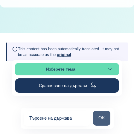
This content has been automatically translated. It may not
be as accurate as the
original
.
Изберете тема
Изберете раздел в страницата
Сравняване на държави
Търсене на държ
OK
Търсене на държава
0
suggestions