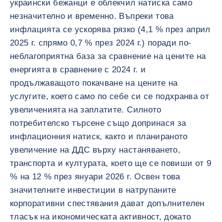
украински бежанци е облекчил натиска само
незначително и временно. Въпреки това
инфлацията се ускорява рязко (4,1 % през април
2025 г. спрямо 0,7 % през 2024 г.) поради по-
неблагоприятна база за сравнение на цените на
енергията в сравнение с 2024 г. и
продължаващото покачване на цените на
услугите, което само по себе си се подхранва от
увеличенията на заплатите. Силното
потребителско търсене също допринася за
инфлационния натиск, както и планираното
увеличение на ДДС върху настаняването,
транспорта и културата, което ще се повиши от 9
% на 12 % през януари 2026 г. Освен това
значителните инвестиции в натрупаните
корпоративни спестявания дават допълнителен
тласък на икономическата активност, докато