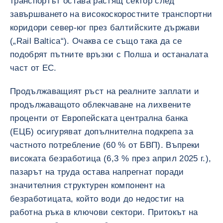
транспортът остава растящ сектор след
завършването на високоскоростните транспортни
коридори север-юг през балтийските държави
(„Rail Baltica“). Очаква се също така да се
подобрят пътните връзки с Полша и останалата
част от ЕС.
Продължаващият ръст на реалните заплати и
продължаващото облекчаване на лихвените
проценти от Европейската централна банка
(ЕЦБ) осигуряват допълнителна подкрепа за
частното потребление (60 % от БВП). Въпреки
високата безработица (6,3 % през април 2025 г.),
пазарът на труда остава напрегнат поради
значителния структурен компонент на
безработицата, който води до недостиг на
работна ръка в ключови сектори. Притокът на