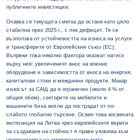
публичните инвестиции.
Очаква се текущата сметка да остане като цяло
стабилна през 2025 г., с лек дефицит. Тя се
възползва от устойчивостта на износа на услуги
и трансферите от Европейския съюз (ЕС).
Въпреки това няколко фактора оказват натиск
върху нея: увеличеният внос на военно
оборудване и зависимостта от вноса на енергия,
капиталови стоки и междинни продукти. Макар
износът за САЩ да е ограничен (около 4 % от
общия обем), секторите на мебелите и
машините биха могли да пострадат от по-
слабото глобално търсене. Освен това косвената
експозиция на Литва чрез европейските вериги
за създаване на стойност я прави уязвима към
увеличенията на американските мита.