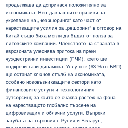
продължава да допринася положително за
икономиката. Неотдавнашните призиви за
укрепване на „неаршоринга“ като част от
нарастващите усилия за „решоринг“ в отговор на
Китай също биха могли да бъдат от полза за
литовските компании. Членството на страната в
еврозоната улеснява притока на преки
чуждестранни инвестиции (ПЧИ), което ще
подкрепи тази динамика. Услугите (63 % от БВП)
ще останат ключов стълб на икономиката,
особено нововъзникващите сектори като
финансовите услуги и технологичния
аутсорсинг, за които се очаква растеж на фона
на нарастващото глобално търсене на
цифровизация и облачни услуги. Въпреки
загубата на търговия с Русия и Беларус,