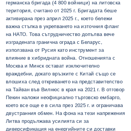
германска бригада (4 800 войници) на литовска
територия, считано от 2025 г. Бригадата беше
активирана през април 2025 г., което бележи
важна стъпка в укрепването на източния фланг
на НАТО. Това сътрудничество допълва вече
изградената гранична ограда с Беларус,
използвана от Русия като инструмент за
влияние в хибридната война. Отношенията с
Москва и Минск остават изключително
враждебни, докато връзките с Китай също се
влошиха след откриването на представителство
на Тайван във Вилнюс в края на 2021 г. В отговор
Пекин наложи неофициално търговско ембарго,
което все още е в сила през 2025 г. и ограничава
двустранния обмен. На фона на тези напрежения
Литва продължава усилията си за
диверсификация на енергийните си доставки