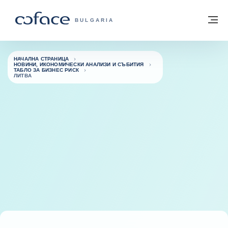
Към съдържанието
Обратно към начална страница
М
COFACE FOR TRADE - GROUP WEBSITE
BULGARIA
НАЧАЛНА СТРАНИЦА
НОВИНИ, ИКОНОМИЧЕСКИ АНАЛИЗИ И СЪБИТИЯ
ТАБЛО ЗА БИЗНЕС РИСК
ЛИТВА