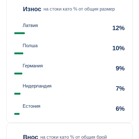
Износ
на стоки като % от общия размер
Латвия
12%
Полша
10%
Германия
9%
Нидерландия
7%
Естония
6%
Внос
на стоки като % от общия брой