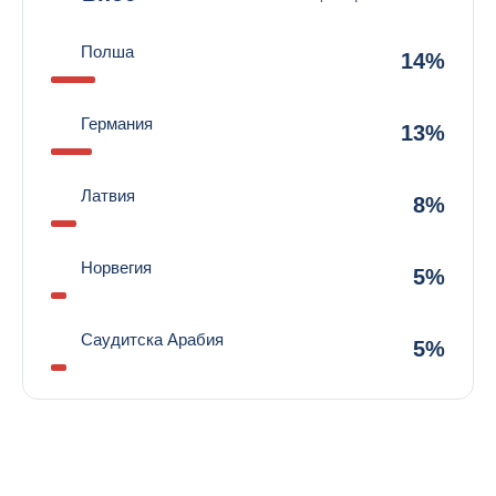
Полша
14%
Германия
13%
Латвия
8%
Норвегия
5%
Саудитска Арабия
5%