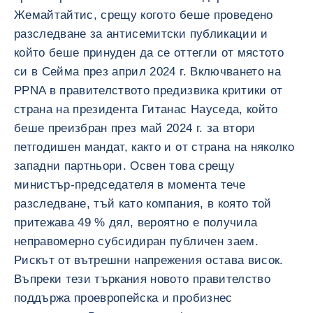
Жемайтайтис, срещу когото беше проведено
разследване за антисемитски публикации и
който беше принуден да се оттегли от мястото
си в Сейма през април 2024 г. Включването на
PPNA в правителството предизвика критики от
страна на президента Гитанас Науседа, който
беше преизбран през май 2024 г. за втори
петгодишен мандат, както и от страна на няколко
западни партньори. Освен това срещу
министър-председателя в момента тече
разследване, тъй като компания, в която той
притежава 49 % дял, вероятно е получила
неправомерно субсидиран публичен заем.
Рискът от вътрешни напрежения остава висок.
Въпреки тези търкания новото правителство
поддържа проевропейска и пробизнес