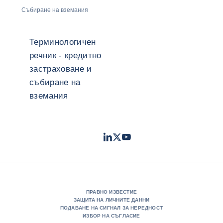
Събиране на вземания
Терминологичен
речник - кредитно
застраховане и
събиране на
вземания
LinkedIn
Twitter
Youtube
- Coface
- Coface
- Coface
ПРАВНО ИЗВЕСТИЕ
ЗАЩИТА НА ЛИЧНИТЕ ДАННИ
ПОДАВАНЕ НА СИГНАЛ ЗА НЕРЕДНОСТ
ИЗБОР НА СЪГЛАСИЕ