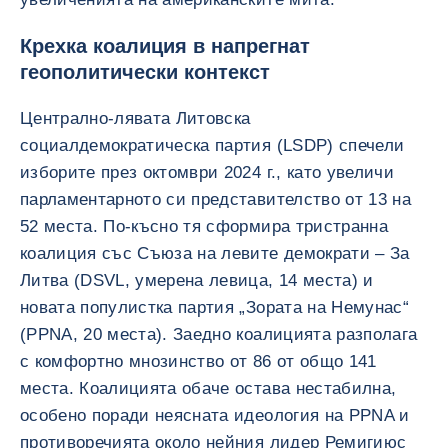
Крехка коалиция в напрегнат
геополитически контекст
Централно-лявата Литовска
социалдемократическа партия (LSDP) спечели
изборите през октомври 2024 г., като увеличи
парламентарното си представителство от 13 на
52 места. По-късно тя сформира тристранна
коалиция със Съюза на левите демократи – За
Литва (DSVL, умерена левица, 14 места) и
новата популистка партия „Зората на Немунас“
(PPNA, 20 места). Заедно коалицията разполага
с комфортно мнозинство от 86 от общо 141
места. Коалицията обаче остава нестабилна,
особено поради неясната идеология на PPNA и
противоречията около нейния лидер Ремигиюс