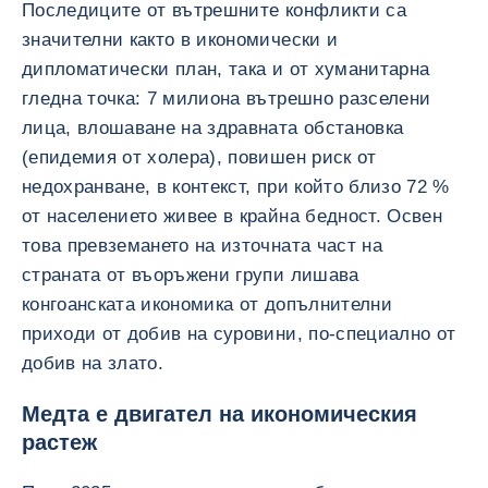
Последиците от вътрешните конфликти са
значителни както в икономически и
дипломатически план, така и от хуманитарна
гледна точка: 7 милиона вътрешно разселени
лица, влошаване на здравната обстановка
(епидемия от холера), повишен риск от
недохранване, в контекст, при който близо 72 %
от населението живее в крайна бедност. Освен
това превземането на източната част на
страната от въоръжени групи лишава
конгоанската икономика от допълнителни
приходи от добив на суровини, по-специално от
добив на злато.
Медта е двигател на икономическия
растеж