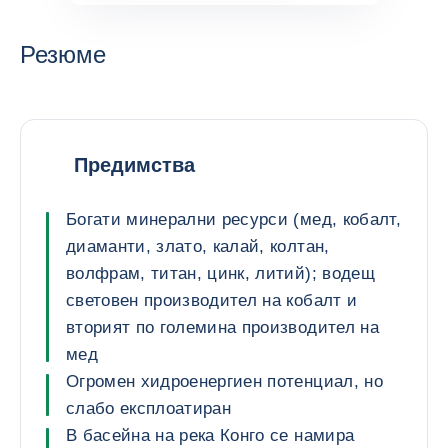
0
suggestions
Резюме
Предимства
Богати минерални ресурси (мед, кобалт,
диаманти, злато, калай, колтан,
волфрам, титан, цинк, литий); водещ
световен производител на кобалт и
вторият по големина производител на
мед
Огромен хидроенергиен потенциал, но
слабо експлоатиран
В басейна на река Конго се намира