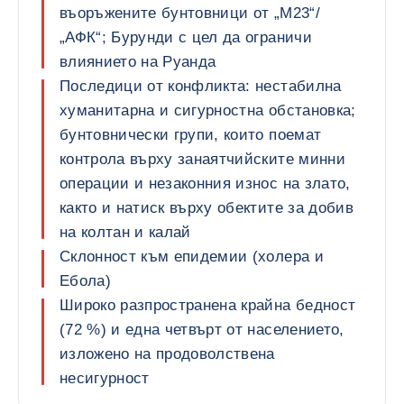
въоръжените бунтовници от „М23“/
„АФК“; Бурунди с цел да ограничи
влиянието на Руанда
Последици от конфликта: нестабилна
хуманитарна и сигурностна обстановка;
бунтовнически групи, които поемат
контрола върху занаятчийските минни
операции и незаконния износ на злато,
както и натиск върху обектите за добив
на колтан и калай
Склонност към епидемии (холера и
Ебола)
Широко разпространена крайна бедност
(72 %) и една четвърт от населението,
изложено на продоволствена
несигурност