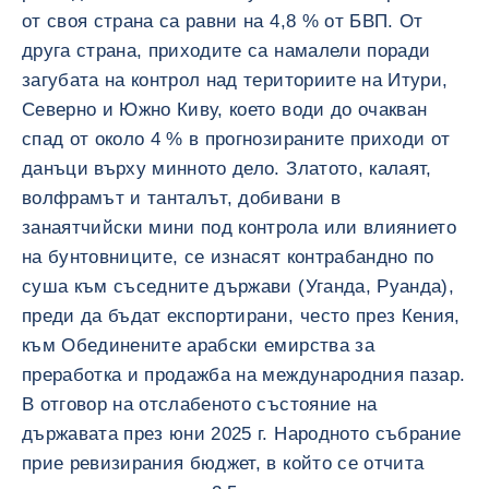
от своя страна са равни на 4,8 % от БВП. От
друга страна, приходите са намалели поради
загубата на контрол над териториите на Итури,
Северно и Южно Киву, което води до очакван
спад от около 4 % в прогнозираните приходи от
данъци върху минното дело. Златото, калаят,
волфрамът и танталът, добивани в
занаятчийски мини под контрола или влиянието
на бунтовниците, се изнасят контрабандно по
суша към съседните държави (Уганда, Руанда),
преди да бъдат експортирани, често през Кения,
към Обединените арабски емирства за
преработка и продажба на международния пазар.
В отговор на отслабеното състояние на
държавата през юни 2025 г. Народното събрание
прие ревизирания бюджет, в който се отчита