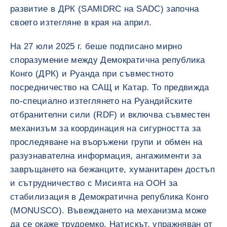
развитие в ДРК (SAMIDRC на SADC) започна
своето изтегляне в края на април.
На 27 юли 2025 г. беше подписано мирно
споразумение между Демократична република
Конго (ДРК) и Руанда при съвместното
посредничество на САЩ и Катар. То предвижда
по-специално изтеглянето на Руандийските
отбранителни сили (RDF) и включва съвместен
механизъм за координация на сигурността за
проследяване на въоръжени групи и обмен на
разузнавателна информация, ангажименти за
завръщането на бежанците, хуманитарен достъп
и сътрудничество с Мисията на ООН за
стабилизация в Демократична република Конго
(MONUSCO). Въвеждането на механизма може
да се окаже трудоемко. Натискът, упражняван от