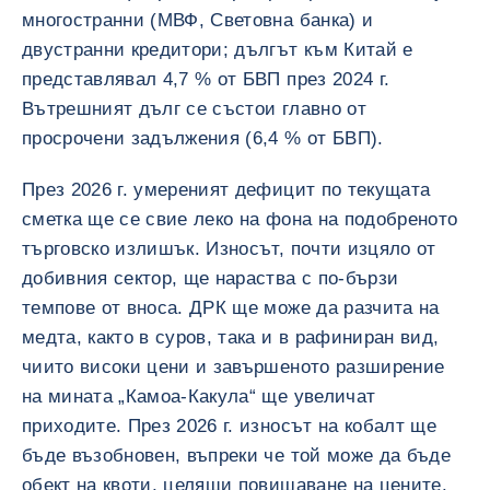
многостранни (МВФ, Световна банка) и
двустранни кредитори; дългът към Китай е
представлявал 4,7 % от БВП през 2024 г.
Вътрешният дълг се състои главно от
просрочени задължения (6,4 % от БВП).
През 2026 г. умереният дефицит по текущата
сметка ще се свие леко на фона на подобреното
търговско излишък. Износът, почти изцяло от
добивния сектор, ще нараства с по-бързи
темпове от вноса. ДРК ще може да разчита на
медта, както в суров, така и в рафиниран вид,
чиито високи цени и завършеното разширение
на мината „Камоа-Какула“ ще увеличат
приходите. През 2026 г. износът на кобалт ще
бъде възобновен, въпреки че той може да бъде
обект на квоти, целящи повишаване на цените.