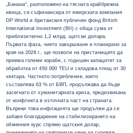
„Банана“, разположено на тясната крайбрежна
ивица, се съфинансира от емирската компания
DP World и британския публичен фонд British
International Investment (BII) с обща сума от
приблизително 1,2 млрд. щатски долара.
Първата фаза, чието завършване е планирано за
края на 2026 г., ще позволи на пристанището да
приема големи кораби, с годишен капацитет за
обработка от 450 000 TEU и складова площ от 30
хектара. Частното потребление, което
съставлява 63 % от БВП, продължава да бъде
засегнато от хуманитарната криза, предизвикана
от конфликта в източната част на страната.
Въпреки това инфлацията ще продължи да се
забавя благодарение на стабилизирането на
обменния курс спрямо щатския долар,
понижението на световните цени на суровия