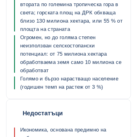
втората по големина тропическа гора в
света; горската площ на ДРК обхваща
близо 130 милиона хектара, или 55 % от
площта на страната
Огромен, но до голяма степен
неизползван селскостопански
потенциал: от 75 милиона хектара
обработваема земя само 10 милиона се
обработват
Голямо и бързо нарастващо население
(годишен темп на растеж от 3 %)
Недостатъци
Икономика, основана предимно на