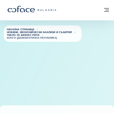
Към съдържанието
Обратно към начална страница
М
COFACE FOR TRADE - GROUP WEBSITE
BULGARIA
НАЧАЛНА СТРАНИЦА
НОВИНИ, ИКОНОМИЧЕСКИ АНАЛИЗИ И СЪБИТИЯ
ТАБЛО ЗА БИЗНЕС РИСК
КОНГО (ДЕМОКРАТИЧНА РЕПУБЛИКА)