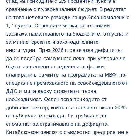
спад на приходите с 2,5 процентни пункта в
сравнение с първоначалния бюджет. В резултат
на това целевите разходи също бяха намалени с
1,7 пункта. Основните мерки за икономии
засягаха намаляването на бюджетите, отпуснати
за министерските и законодателните
институции. През 2026 г. се очаква дефицитът
да се подобри само много леко, при условие че
бъдат изпълнени определени реформи,
планирани в рамките на програмата на МВФ, по-
специално премахването на освобождаването от
ДДС и мита върху стоките от първа
необходимост. Освен това приходите от
добивния сектор, които съставляват около 30 %
от публичните приходи, би трябвало да
спомогнат за ограничаване на дефицита.
Китайско-конгоанското съвместно предприятие в