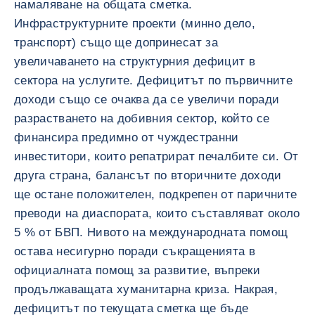
намаляване на общата сметка.
Инфраструктурните проекти (минно дело,
транспорт) също ще допринесат за
увеличаването на структурния дефицит в
сектора на услугите. Дефицитът по първичните
доходи също се очаква да се увеличи поради
разрастването на добивния сектор, който се
финансира предимно от чуждестранни
инвеститори, които репатрират печалбите си. От
друга страна, балансът по вторичните доходи
ще остане положителен, подкрепен от паричните
преводи на диаспората, които съставляват около
5 % от БВП. Нивото на международната помощ
остава несигурно поради съкращенията в
официалната помощ за развитие, въпреки
продължаващата хуманитарна криза. Накрая,
дефицитът по текущата сметка ще бъде