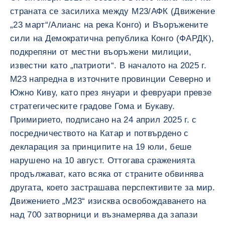
страната се засилиха между М23/АФК (Движение
„23 март“/Алианс на река Конго) и Въоръжените
сили на Демократична република Конго (ФАРДК),
подкрепяни от местни въоръжени милиции,
известни като „патриоти“. В началото на 2025 г.
М23 напредна в източните провинции Северно и
Южно Киву, като през януари и февруари превзе
стратегическите градове Гома и Букаву.
Примирието, подписано на 24 април 2025 г. с
посредничеството на Катар и потвърдено с
декларация за принципите на 19 юли, беше
нарушено на 10 август. Оттогава сраженията
продължават, като всяка от страните обвинява
другата, което застрашава перспективите за мир.
Движението „М23“ изисква освобождаването на
над 700 затворници и възнамерява да запази