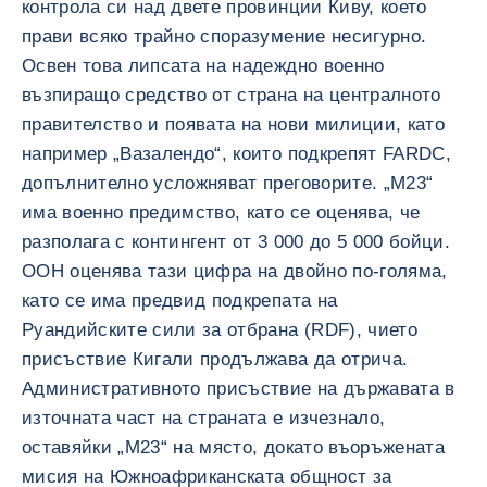
контрола си над двете провинции Киву, което
прави всяко трайно споразумение несигурно.
Освен това липсата на надеждно военно
възпиращо средство от страна на централното
правителство и появата на нови милиции, като
например „Вазалендо“, които подкрепят FARDC,
допълнително усложняват преговорите. „М23“
има военно предимство, като се оценява, че
разполага с контингент от 3 000 до 5 000 бойци.
ООН оценява тази цифра на двойно по-голяма,
като се има предвид подкрепата на
Руандийските сили за отбрана (RDF), чието
присъствие Кигали продължава да отрича.
Административното присъствие на държавата в
източната част на страната е изчезнало,
оставяйки „М23“ на място, докато въоръжената
мисия на Южноафриканската общност за