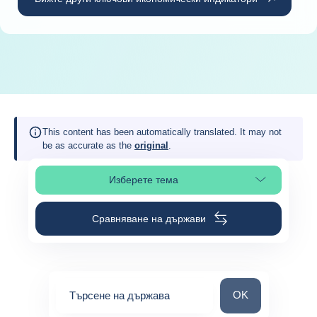
This content has been automatically translated. It may not
be as accurate as the
original
.
Изберете тема
Изберете раздел в страницата
Сравняване на държави
Търсене на държ
OK
Търсене на държава