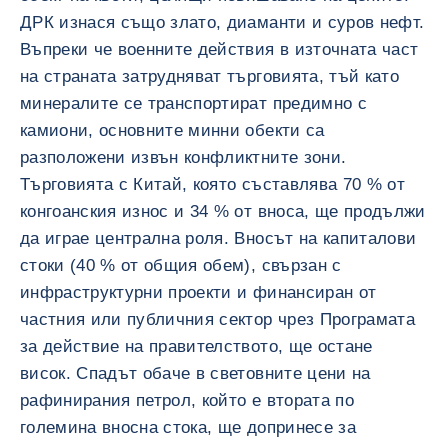
ДРК изнася също злато, диаманти и суров нефт.
Въпреки че военните действия в източната част
на страната затрудняват търговията, тъй като
минералите се транспортират предимно с
камиони, основните минни обекти са
разположени извън конфликтните зони.
Търговията с Китай, която съставлява 70 % от
конгоанския износ и 34 % от вноса, ще продължи
да играе централна роля. Вносът на капиталови
стоки (40 % от общия обем), свързан с
инфраструктурни проекти и финансиран от
частния или публичния сектор чрез Програмата
за действие на правителството, ще остане
висок. Спадът обаче в световните цени на
рафинирания петрол, който е втората по
големина вносна стока, ще допринесе за