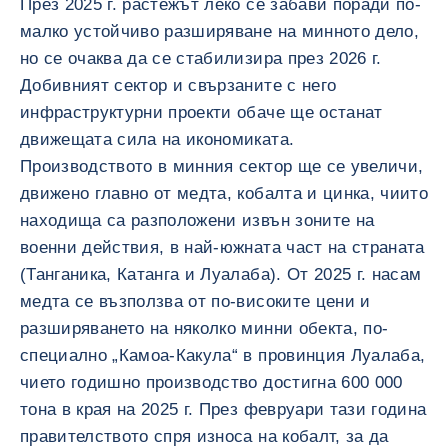
През 2025 г. растежът леко се забави поради по-
малко устойчиво разширяване на минното дело,
но се очаква да се стабилизира през 2026 г.
Добивният сектор и свързаните с него
инфраструктурни проекти обаче ще останат
движещата сила на икономиката.
Производството в минния сектор ще се увеличи,
движено главно от медта, кобалта и цинка, чиито
находища са разположени извън зоните на
военни действия, в най-южната част на страната
(Танганика, Катанга и Луалаба). От 2025 г. насам
медта се възползва от по-високите цени и
разширяването на няколко минни обекта, по-
специално „Камоа-Какула“ в провинция Луалаба,
чието годишно производство достигна 600 000
тона в края на 2025 г. През февруари тази година
правителството спря износа на кобалт, за да