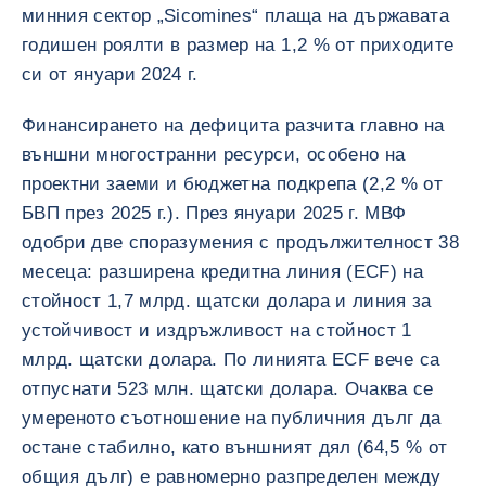
минния сектор „Sicomines“ плаща на държавата
годишен роялти в размер на 1,2 % от приходите
си от януари 2024 г.
Финансирането на дефицита разчита главно на
външни многостранни ресурси, особено на
проектни заеми и бюджетна подкрепа (2,2 % от
БВП през 2025 г.). През януари 2025 г. МВФ
одобри две споразумения с продължителност 38
месеца: разширена кредитна линия (ECF) на
стойност 1,7 млрд. щатски долара и линия за
устойчивост и издръжливост на стойност 1
млрд. щатски долара. По линията ECF вече са
отпуснати 523 млн. щатски долара. Очаква се
умереното съотношение на публичния дълг да
остане стабилно, като външният дял (64,5 % от
общия дълг) е равномерно разпределен между