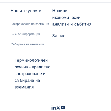
Нашите услуги
Новини,
икономически
анализи и събития
Застраховане на вземания
Бизнес информация
За нас
Събиране на вземания
Терминологичен
речник - кредитно
застраховане и
събиране на
вземания
LinkedIn
Twitter
Youtube
- Coface
- Coface
- Coface