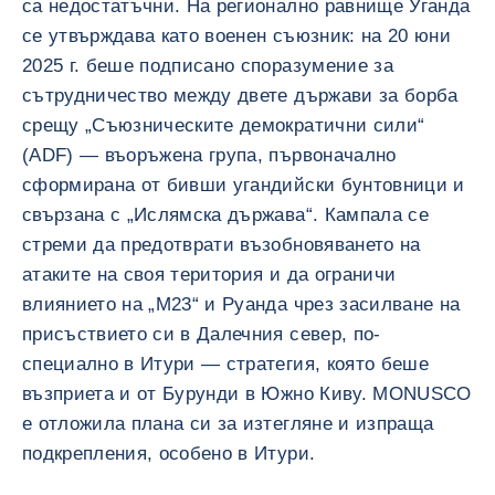
са недостатъчни. На регионално равнище Уганда
се утвърждава като военен съюзник: на 20 юни
2025 г. беше подписано споразумение за
сътрудничество между двете държави за борба
срещу „Съюзническите демократични сили“
(ADF) — въоръжена група, първоначално
сформирана от бивши угандийски бунтовници и
свързана с „Ислямска държава“. Кампала се
стреми да предотврати възобновяването на
атаките на своя територия и да ограничи
влиянието на „М23“ и Руанда чрез засилване на
присъствието си в Далечния север, по-
специално в Итури — стратегия, която беше
възприета и от Бурунди в Южно Киву. MONUSCO
е отложила плана си за изтегляне и изпраща
подкрепления, особено в Итури.