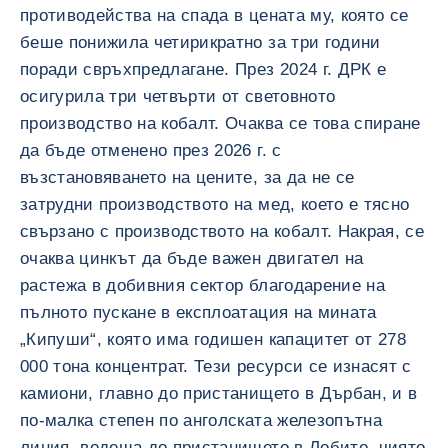
противодейства на спада в цената му, която се
беше понижила четирикратно за три години
поради свръхпредлагане. През 2024 г. ДРК е
осигурила три четвърти от световното
производство на кобалт. Очаква се това спиране
да бъде отменено през 2026 г. с
възстановяването на цените, за да не се
затрудни производството на мед, което е тясно
свързано с производството на кобалт. Накрая, се
очаква цинкът да бъде важен двигател на
растежа в добивния сектор благодарение на
пълното пускане в експлоатация на мината
„Кипуши“, която има годишен капацитет от 278
000 тона концентрат. Тези ресурси се изнасят с
камиони, главно до пристанището в Дърбан, и в
по-малка степен по анголската железопътна
линия, водеща до пристанището в Лобито, чиято