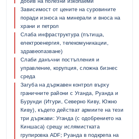
добив на полезни изкопаеми
Зависимост от цените на суровините
поради износа на минерали и вноса на
храни и петрол
Слаба инфраструктура (пътища,
електроенергия, телекомуникации,
здравеопазване)
Слаби данъчни постъпления и
управление, корупция, сложна бизнес
среда
Загуба на държавен контрол върху
граничните райони с Уганда, Руанда и
Бурунди (Итури, Северно Киву, Южно
Киву), където действат армиите на тези
три държави: Уганда (с одобрението на
Киншаса) срещу ислямистката
групировка ADF; Руанда в подкрепа на