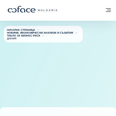
Към съдържанието
Обратно към начална страница
М
COFACE FOR TRADE - GROUP WEBSITE
BULGARIA
НАЧАЛНА СТРАНИЦА
НОВИНИ, ИКОНОМИЧЕСКИ АНАЛИЗИ И СЪБИТИЯ
ТАБЛО ЗА БИЗНЕС РИСК
ДАНИЯ