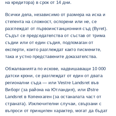
на кредитора) в срок от 14 дни.
Всички дела, независимо от размера на иска и
степента на сложност, оспорени или не, се
разглеждат от първоинстанционния съд (Byret).
Съдът се председателства от състав от трима
съдии или от един съдия, подпомаган от
експерти, които разглеждат както писмените,
така и устно представените доказателства.
Обжалванията по искове, надвишаващи 10 000
датски крони, се разглеждат от един от двата
регионални съда — или Vestre Landsret във
Виборг (за района на Ютландия), или Østre
Landsret в Копенхаген (за останалата част от
страната). Изключителни случаи, свързани с
въпроси от принципен характер, могат да бъдат