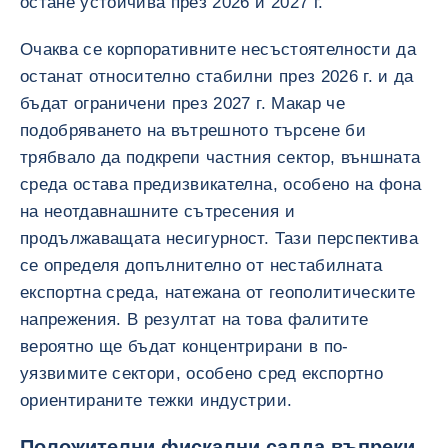
остане устойчива през 2026 и 2027 г.
Очаква се корпоративните несъстоятелности да
останат относително стабилни през 2026 г. и да
бъдат ограничени през 2027 г. Макар че
подобряването на вътрешното търсене би
трябвало да подкрепи частния сектор, външната
среда остава предизвикателна, особено на фона
на неотдавнашните сътресения и
продължаващата несигурност. Тази перспектива
се определя допълнително от нестабилната
експортна среда, натежана от геополитическите
напрежения. В резултат на това фалитите
вероятно ще бъдат концентрирани в по-
уязвимите сектори, особено сред експортно
ориентираните тежки индустрии.
Положителни фискални салда въпреки