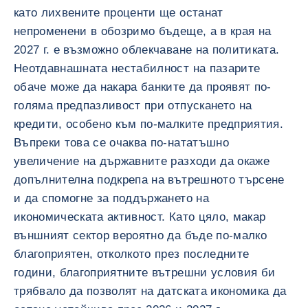
като лихвените проценти ще останат
непроменени в обозримо бъдеще, а в края на
2027 г. е възможно облекчаване на политиката.
Неотдавнашната нестабилност на пазарите
обаче може да накара банките да проявят по-
голяма предпазливост при отпускането на
кредити, особено към по-малките предприятия.
Въпреки това се очаква по-нататъшно
увеличение на държавните разходи да окаже
допълнителна подкрепа на вътрешното търсене
и да спомогне за поддържането на
икономическата активност. Като цяло, макар
външният сектор вероятно да бъде по-малко
благоприятен, отколкото през последните
години, благоприятните вътрешни условия би
трябвало да позволят на датската икономика да