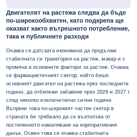
Двигателят на растежа следва да бъде
по-широкообхватен, като подкрепа ще
оказват както вътрешното потребление,
така и публичните разходи
Очаква се датската икономика да продължи
стабилната си траектория на растеж, макар и с
промяна в основните фактори за растеж. Очаква
се фармацевтичният сектор, който беше
основният двигател на растежа през последните
години, да отбележи забавяне през 2026 и 2027 г.
след няколко изключително силни години.
Въпреки това по-широкият частен сектор в
страната би трябвало да се възползва от
постепенното намаляване на корпоративния
данък. Освен това се очаква стабилната