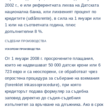
2002 г., е или референтната лихва на Датската
национална банка, или лихвеният процент по
кредитите (udlånsrente), в сила на 1 януари или
1 юли на съответната година, плюс
допълнителни 8 %.
СЪДЕБНИ ПРОИЗВОДСТВА
УСКОРЕНИ ПРОИЗВОДСТВА
От 1 януари 2008 г. просрочените плащания,
които не надвишават 50 000 датски крони или 6
723 евро и са неоспорени, се обработват чрез
опростена процедура за събиране на вземания
(forenklet inkassoprocedure), при която
кредиторът подава формуляр за съдебна
заповед директно до съдия-съдебния
изпълнител за връчване на длъжника. Ако в срок