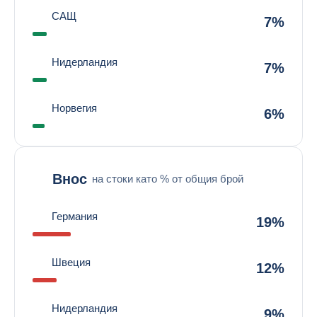
САЩ
7%
Нидерландия
7%
Норвегия
6%
Внос
на стоки като % от общия брой
Германия
19%
Швеция
12%
Нидерландия
9%