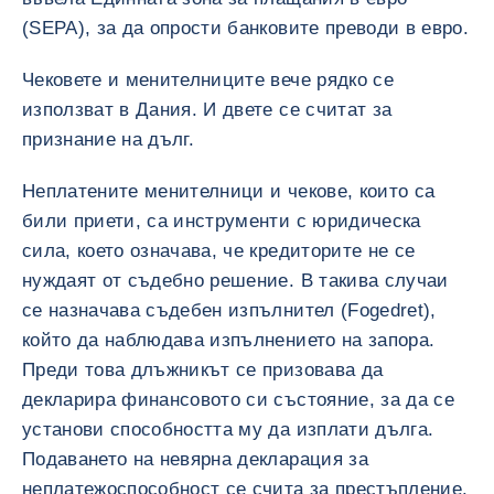
(SEPA), за да опрости банковите преводи в евро.
Чековете и менителниците вече рядко се
използват в Дания. И двете се считат за
признание на дълг.
Неплатените менителници и чекове, които са
били приети, са инструменти с юридическа
сила, което означава, че кредиторите не се
нуждаят от съдебно решение. В такива случаи
се назначава съдебен изпълнител (Fogedret),
който да наблюдава изпълнението на запора.
Преди това длъжникът се призовава да
декларира финансовото си състояние, за да се
установи способността му да изплати дълга.
Подаването на невярна декларация за
неплатежоспособност се счита за престъпление.