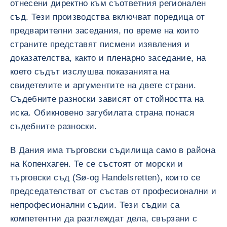
отнесени директно към съответния регионален
съд. Тези производства включват поредица от
предварителни заседания, по време на които
страните представят писмени изявления и
доказателства, както и пленарно заседание, на
което съдът изслушва показанията на
свидетелите и аргументите на двете страни.
Съдебните разноски зависят от стойността на
иска. Обикновено загубилата страна понася
съдебните разноски.
В Дания има търговски съдилища само в района
на Копенхаген. Те се състоят от морски и
търговски съд (Sø-og Handelsretten), които се
председателстват от състав от професионални и
непрофесионални съдии. Тези съдии са
компетентни да разглеждат дела, свързани с