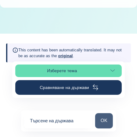
This content has been automatically translated. It may not
be as accurate as the
original
.
Изберете тема
Изберете раздел в страницата
Сравняване на държави
Търсене на държ
OK
Търсене на държава
0
suggestions