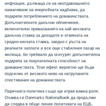
инфлация, дължаща се на неотдавнашното
намаляване на енергийната надбавка, да
подкрепи потреблението на домакинствата.
Допълнителните данъчни облекчения,
включително премахването на най-високата
данъчна ставка за доходите и отмяната на
средно-ниската ставка, заедно с ръста на
реалните заплати и все още стабилния пазар на
жилища, би трябвало да осигурят допълнителна
подкрепа за покупателната способност на
домакинствата. Този ефект вероятно ще бъде
подсилен от високото ниво на натрупаните
спестявания на домакинствата.
Паричната политика също ще играе важна роля.
Очаква се Danmarks Nationalbank да продължи
да следва в общи линии политиката на ЕЦБ,