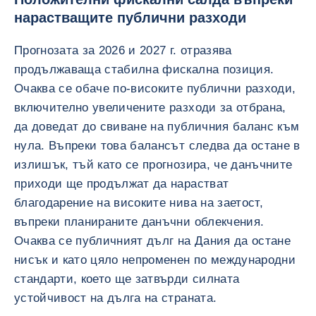
нарастващите публични разходи
Прогнозата за 2026 и 2027 г. отразява
продължаваща стабилна фискална позиция.
Очаква се обаче по-високите публични разходи,
включително увеличените разходи за отбрана,
да доведат до свиване на публичния баланс към
нула. Въпреки това балансът следва да остане в
излишък, тъй като се прогнозира, че данъчните
приходи ще продължат да нарастват
благодарение на високите нива на заетост,
въпреки планираните данъчни облекчения.
Очаква се публичният дълг на Дания да остане
нисък и като цяло непроменен по международни
стандарти, което ще затвърди силната
устойчивост на дълга на страната.