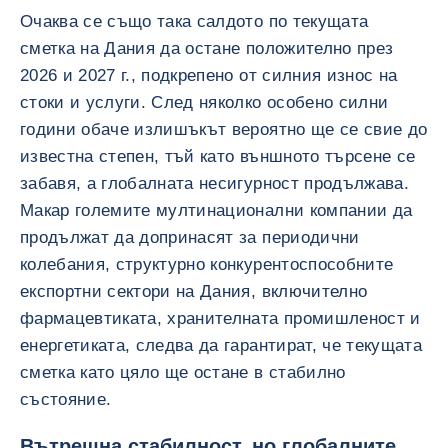
Очаква се също така салдото по текущата
сметка на Дания да остане положително през
2026 и 2027 г., подкрепено от силния износ на
стоки и услуги. След няколко особено силни
години обаче излишъкът вероятно ще се свие до
известна степен, тъй като външното търсене се
забавя, а глобалната несигурност продължава.
Макар големите мултинационални компании да
продължат да допринасят за периодични
колебания, структурно конкурентоспособните
експортни сектори на Дания, включително
фармацевтиката, хранителната промишленост и
енергетиката, следва да гарантират, че текущата
сметка като цяло ще остане в стабилно
състояние.
Вътрешна стабилност, но глобалните