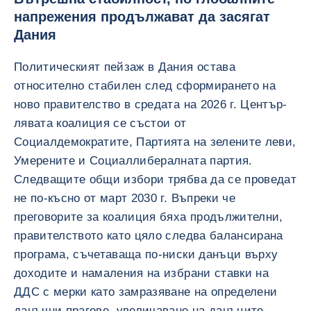
напрежения продължават да засягат
Дания
Политическият пейзаж в Дания остава
относително стабилен след сформирането на
ново правителство в средата на 2026 г. Център-
лявата коалиция се състои от
Социалдемократите, Партията на зелените леви,
Умерените и Социаллибералната партия.
Следващите общи избори трябва да се проведат
не по-късно от март 2030 г. Въпреки че
преговорите за коалиция бяха продължителни,
правителството като цяло следва балансирана
програма, съчетаваща по-ниски данъци върху
доходите и намаления на избрани ставки на
ДДС с мерки като замразяване на определени
данъчни прагове, увеличаване на данъците