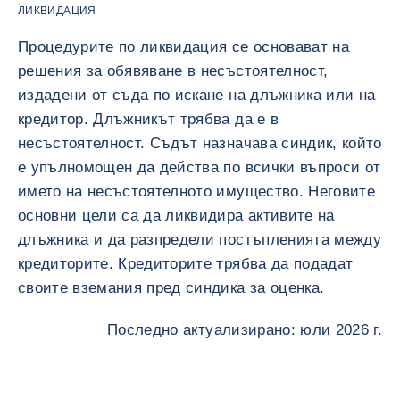
ЛИКВИДАЦИЯ
Процедурите по ликвидация се основават на
решения за обявяване в несъстоятелност,
издадени от съда по искане на длъжника или на
кредитор. Длъжникът трябва да е в
несъстоятелност. Съдът назначава синдик, който
е упълномощен да действа по всички въпроси от
името на несъстоятелното имущество. Неговите
основни цели са да ликвидира активите на
длъжника и да разпредели постъпленията между
кредиторите. Кредиторите трябва да подадат
своите вземания пред синдика за оценка.
Последно актуализирано: юли 2026 г.