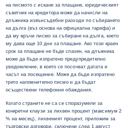
на писмото с искане за плащане, юридическият
съветник на кредитора може да начисли на
длъжника извънсъдебни разходи по събирането
на дълга (въз основа на официална тарифа) и
да му връчи писмо за събиране на дълга, което
му дава още 10 дни за плащане. Ако този краен
срок за плащане не бъде спазен, на длъжника
може да бъде изпратено предупредително
уведомление, в което се посочват датата и
часът на посещение. Може да бъде изпратено
трето напомнително писмо и да бъдат
осъществени телефонни обаждания.
Когато страните не са се споразумели за
конкретни клаузи за лихвен процент (максимум 2
% на месец), лихвеният процент, приложим за
търговски договори, сключени след 1 август