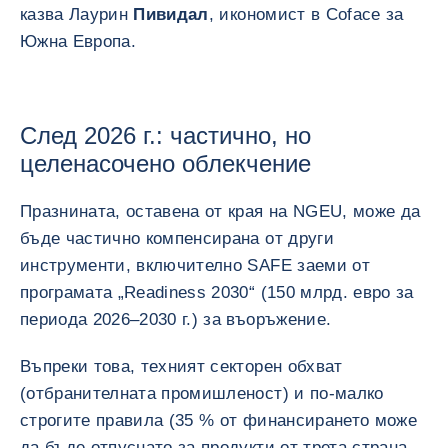
казва Лаурин
Пивидал
, икономист в Coface за
Южна Европа.
След 2026 г.: частично, но
целенасочено облекчение
Празнината, оставена от края на NGEU, може да
бъде частично компенсирана от други
инструменти, включително SAFE заеми от
програмата „Readiness 2030“ (150 млрд. евро за
периода 2026–2030 г.) за въоръжение.
Въпреки това, техният секторен обхват
(отбранителната промишленост) и по-малко
строгите правила (35 % от финансирането може
да бъде отпуснато за продукти от трета страна