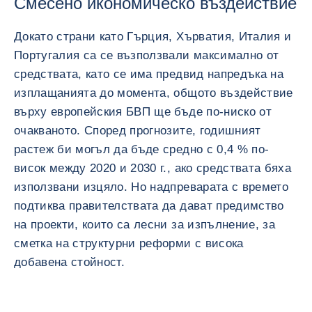
Смесено икономическо въздействие
Докато страни като Гърция, Хърватия, Италия и
Португалия са се възползвали максимално от
средствата, като се има предвид напредъка на
изплащанията до момента, общото въздействие
върху европейския БВП ще бъде по-ниско от
очакваното. Според прогнозите, годишният
растеж би могъл да бъде средно с 0,4 % по-
висок между 2020 и 2030 г., ако средствата бяха
използвани изцяло. Но надпреварата с времето
подтиква правителствата да дават предимство
на проекти, които са лесни за изпълнение, за
сметка на структурни реформи с висока
добавена стойност.