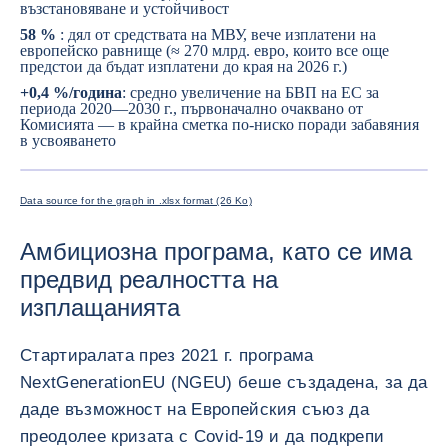
възстановяване и устойчивост
58 %
: дял от средствата на МВУ, вече изплатени на
европейско равнище (≈ 270 млрд. евро, които все още
предстои да бъдат изплатени до края на 2026 г.)
+0,4 %/година
: средно увеличение на БВП на ЕС за
периода 2020—2030 г., първоначално очаквано от
Комисията — в крайна сметка по-ниско поради забавяния
в усвояването
УГОЛЕМ
Data source for the graph in .xlsx format (26 Ko)
Амбициозна програма, като се има
предвид реалността на
изплащанията
Стартиралата през 2021 г. програма
NextGenerationEU (NGEU) беше създадена, за да
даде възможност на Европейския съюз да
преодолее кризата с Covid-19 и да подкрепи