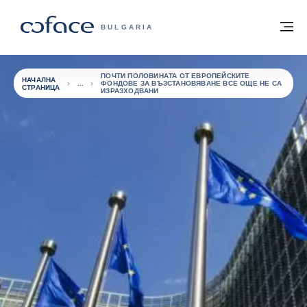
Към съдържанието
Обратно към начална страница
М
COFACE FOR TRADE - GROUP WEBSITE
BULGARIA
ПОЧТИ ПОЛОВИНАТА ОТ ЕВРОПЕЙСКИТЕ
НАЧАЛНА
ФОНДОВЕ ЗА ВЪЗСТАНОВЯВАНЕ ВСЕ ОЩЕ НЕ СА
СТРАНИЦА
ИЗРАЗХОДВАНИ