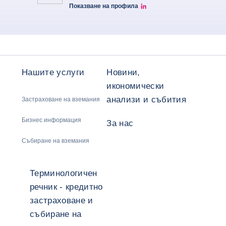
Показване на профила
Laurine Pividal Linkedin
Нашите услуги
Новини,
икономически
анализи и събития
Застраховане на вземания
Бизнес информация
За нас
Събиране на вземания
Терминологичен
речник - кредитно
застраховане и
събиране на