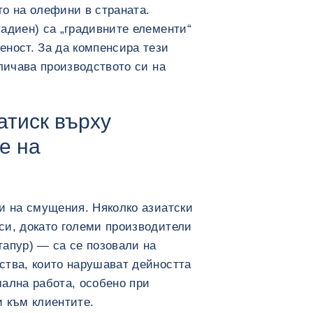
о на олефини в страната.
адиен) са „градивните елементи“
ност. За да компенсира тези
еличава производството си на
атиск върху
е на
и на смущения. Няколко азиатски
си, докато големи производители
апур) — са се позовали на
ства, които нарушават дейността
ална работа, особено при
 към клиентите.