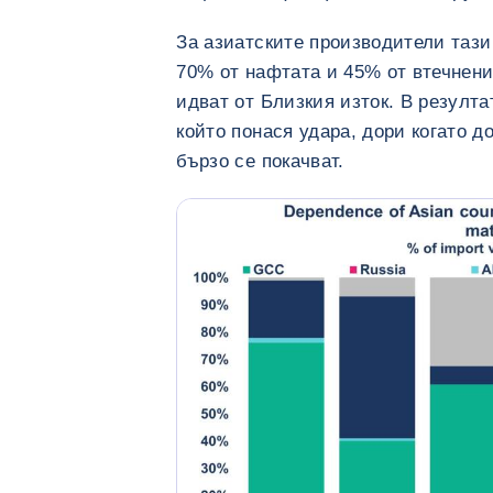
За азиатските производители тази
70% от нафтата и 45% от втечнения
идват от Близкия изток. В резулта
който понася удара, дори когато д
бързо се покачват.