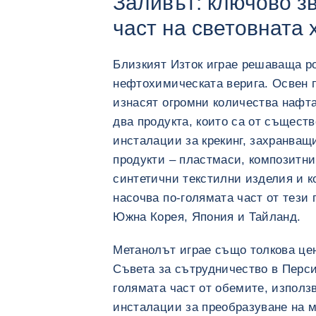
Заливът: ключово з
част на световната 
Близкият Изток играе решаваща ро
нефтохимическата верига. Освен п
изнасят огромни количества нафта
два продукта, които са от съществ
инсталации за крекинг, захранващ
продукти – пластмаси, композитни
синтетични текстилни изделия и 
насочва по-голямата част от тези 
Южна Корея, Япония и Тайланд.
Метанолът играе също толкова цен
Съвета за сътрудничество в Перс
голямата част от обемите, използв
инсталации за преобразуване на 