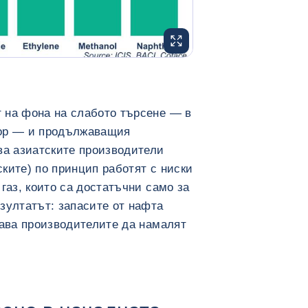
УГОЛЕМИ ИЗОБРАЖЕНИЕТО
ls brief graph 1 mod </div>
 на фона на слабото търсене — в
тор — и продължаващия
ва азиатските производители
ките) по принцип работят с ниски
газ, които са достатъчни само за
зултатът: запасите от нафта
дава производителите да намалят