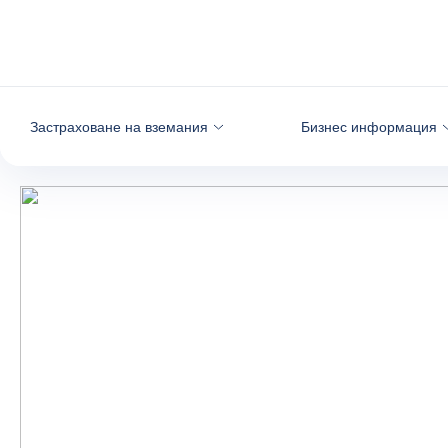
Към съдържанието
Застраховане на вземания
Бизнес информация