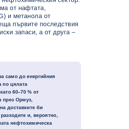
има от нафтата,
G) и метанола от
сеща първите последствия
иски запаси, а от друга –
ва само до енергийния
а по цялата
като 60–70 % от
 през Ормуз,
на доставките би
разходите и, вероятно,
ната нефтохимическа