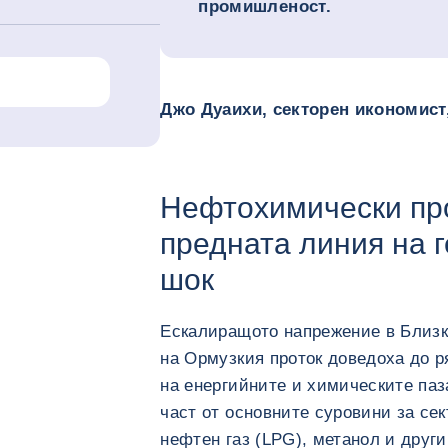
промишленост.
Джо Дуаихи, секторен икономист,
Нефтохимически про
предната линия на 
шок
Ескалиращото напрежение в Близк
на Ормузкия проток доведоха до р
на енергийните и химическите паз
част от основните суровини за сек
нефтен газ (LPG), метанол и друг