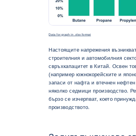
<div class="ibexa_text-field" > Petrochemica
Data for graph in .xlsx format
Настоящите напрежения възникват
строителния и автомобилния сек
свръхкапацитет в Китай. Освен то
(например южнокорейските и японс
запаси от нафта и втечнен нефтен 
няколко седмици производство. Ре
бързо се изчерпват, което принуж
производството.