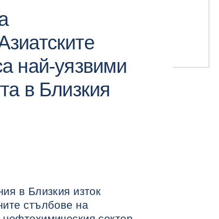
а
Азиатските
са най-уязвими
та в Близкия
ия в Близкия изток
ните стълбове на
 нефтохимическия сектор.