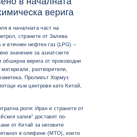
вено в началната
химическа верига
ля в началната част на
етрол, страните от Залива
 и втечнен нефтен газ (LPG) –
ено значение за азиатските
и обширна верига от производни
 материали, разтворители,
козметика. Проливът Хормуз
потоци към центрове като Китай,
трална роля: Иран и страните от
ийския залив
2
доставят по-
ани от Китай за неговите
метанол в олефини (MTO), които