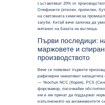
съставляват 20% от производствот
Олефините (етилен, пропилен, бут
на световната химическа промишле
загуби, Китай вече започва да ув
метанол на базата на въглища.
Първи последици: н
маржовете и спиран
производството
Вече се появяват първите признац
рафинерии намаляват капацитета 
— Yeochun NCC (Корея), PCS (Синг
форсмажор, посочвайки обстоятел
им и им пречат да поддържат норм
изпълнението на ангажиментите си