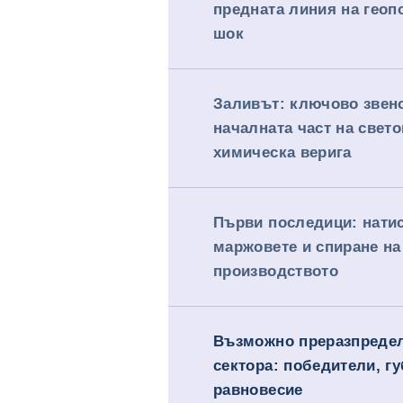
предната линия на геоп
шок
Заливът: ключово звен
началната част на свето
химическа верига
Първи последици: нати
маржовете и спиране на
производството
Възможно преразпредел
сектора: победители, г
равновесие