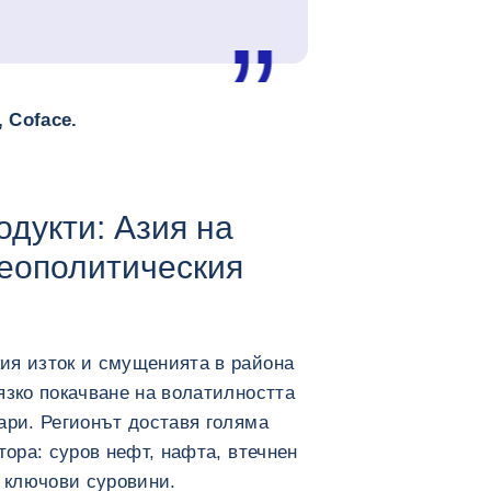
 Coface.
дукти: Азия на
геополитическия
ия изток и смущенията в района
язко покачване на волатилността
ари. Регионът доставя голяма
тора: суров нефт, нафта, втечнен
и ключови суровини.