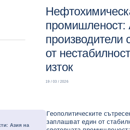
Нефтохимическ
промишленост: 
производители 
от нестабилност
изток
19 / 03 / 2026
Геополитическите сътресен
заплашват един от стабил
ти: Азия на
световната промишленост: