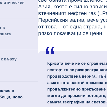
олитическия
Азия, която е силно завис
втечненият нефтен газ (LP
Персийския залив, вече у
от това – от една страна, н
о в
рязко покачващи се цени.
вната
ск върху
Кризата вече не се огранича
сектор: тя се разпространяв
производствена верига. Тъй 
азиатската нафта
1
преминава
продължително прекъсване 
ение в
могло да промени потоците, 
убещи, ново
самата география на светов