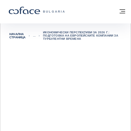
Към съдържанието
Обратно към начална страница
М
COFACE FOR TRADE - GROUP WEBSITE
BULGARIA
ИКОНОМИЧЕСКИ ПЕРСПЕКТИВИ ЗА 2026 Г.:
НАЧАЛНА
ПОДГОТОВКА НА ЕВРОПЕЙСКИТЕ КОМПАНИИ ЗА
СТРАНИЦА
ТУРБУЛЕНТНИ ВРЕМЕНА