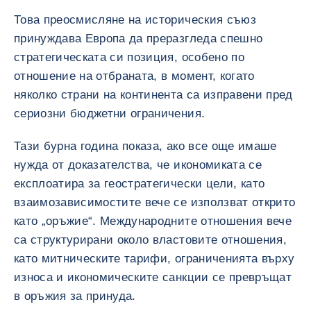
Това преосмисляне на историческия съюз
принуждава Европа да преразгледа спешно
стратегическата си позиция, особено по
отношение на отбраната, в момент, когато
няколко страни на континента са изправени пред
сериозни бюджетни ограничения.
Тази бурна година показа, ако все още имаше
нужда от доказателства, че икономиката се
експлоатира за геостратегически цели, като
взаимозависимостите вече се използват открито
като „оръжие“. Международните отношения вече
са структурирани около властовите отношения,
като митническите тарифи, ограниченията върху
износа и икономическите санкции се превръщат
в оръжия за принуда.