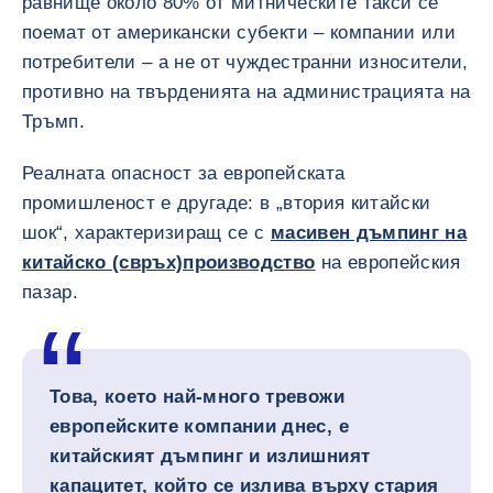
равнище около 80% от митническите такси се
поемат от американски субекти – компании или
потребители – а не от чуждестранни износители,
противно на твърденията на администрацията на
Тръмп.
Реалната опасност за европейската
промишленост е другаде: в „втория китайски
шок“, характеризиращ се с
масивен дъмпинг на
китайско (свръх)производство
на европейския
пазар.
Това, което най-много тревожи
европейските компании днес, е
китайският дъмпинг и излишният
капацитет, който се излива върху стария