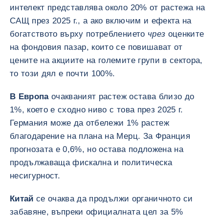
интелект представлява около 20% от растежа на
САЩ през 2025 г., а ако включим и ефекта на
богатството върху потреблението
чрез
оценките
на фондовия пазар, които се повишават от
цените на акциите на големите групи в сектора,
то този дял е почти 100%.
В Европа
очакваният растеж остава близо до
1%, което е сходно ниво с това през 2025 г.
Германия може да отбележи 1% растеж
благодарение на плана на Мерц. За Франция
прогнозата е 0,6%, но остава подложена на
продължаваща фискална и политическа
несигурност.
Китай
се очаква да продължи органичното си
забавяне, въпреки официалната цел за 5%