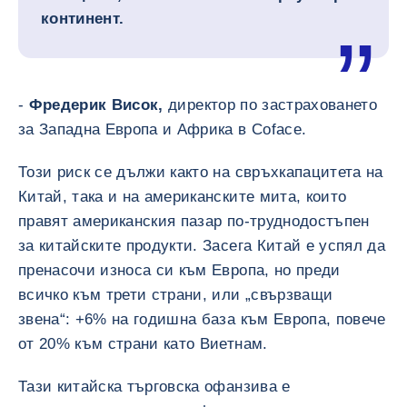
континент.
-
Фредерик Висок,
директор по застраховането
за Западна Европа и Африка в Coface.
Този риск се дължи както на свръхкапацитета на
Китай, така и на американските мита, които
правят американския пазар по-труднодостъпен
за китайските продукти. Засега Китай е успял да
пренасочи износа си към Европа, но преди
всичко към трети страни, или „свързващи
звена“: +6% на годишна база към Европа, повече
от 20% към страни като Виетнам.
Тази китайска търговска офанзива е