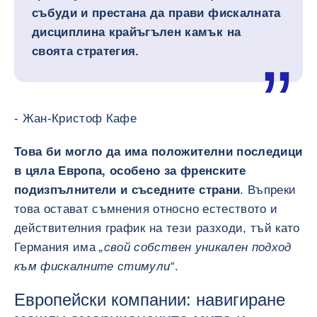
събуди и престана да прави фискалната
дисциплина крайъгълен камък на
своята стратегия.
- Жан-Кристоф Кафе
Това би могло да има положителни последици
в цяла Европа, особено за френските
подизпълнители и съседните страни
. Въпреки
това остават съмнения относно естеството и
действителния график на тези разходи, тъй като
Германия има
„свой собствен уникален подход
към фискалните стимули“
.
Европейски компании: навигиране