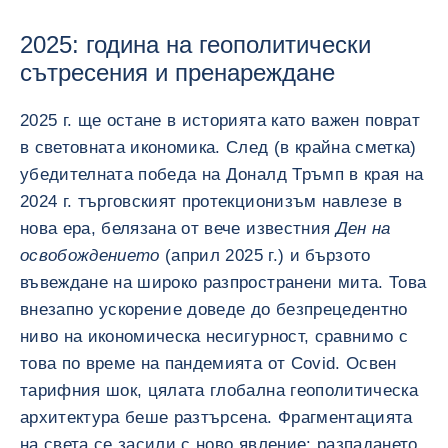
2025: година на геополитически
сътресения и пренареждане
2025 г. ще остане в историята като важен поврат
в световната икономика. След (в крайна сметка)
убедителната победа на Доналд Тръмп в края на
2024 г. търговският протекционизъм навлезе в
нова ера, белязана от вече известния
Ден на
освобождението
(април 2025 г.) и бързото
въвеждане на широко разпространени мита. Това
внезапно ускорение доведе до безпрецедентно
ниво на икономическа несигурност, сравнимо с
това по време на пандемията от Covid. Освен
тарифния шок, цялата глобална геополитическа
архитектура беше разтърсена. Фрагментацията
на света се засили с ново явление: разпадането