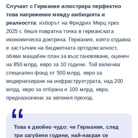
Случаят с Германия илюстрира перфектно
това напрежение между амбицията и
реалността
: изборът на Фридрих Мерц през
2025 г. беше повратна точка в германската
икономическа доктрина. Германия, която отдавна
е застъпник на бюджетната ортодоксалност,
обяви мащабен план за възстановяване, оценен
на 850 млрд. евро за 10 години. Той включва
специален фонд от 500 млрд. евро за
модернизиране на инфраструктурата, над 200
млрд. евро за отбрана и 100 млрд. евро,
предназначени за зеления преход.
Това е двойно чудо: че Германия, след
три загубени години, най-накрая се