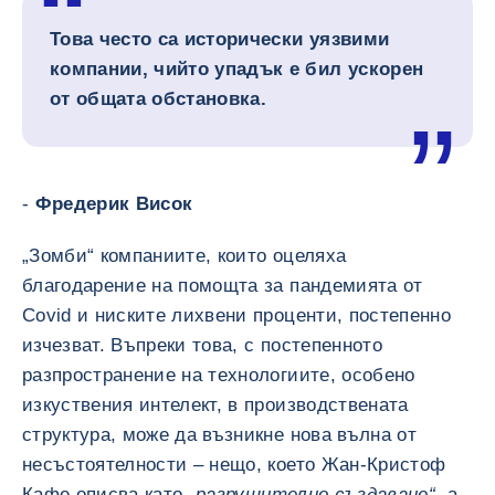
Това често са исторически уязвими
компании, чийто упадък е бил ускорен
от общата обстановка.
-
Фредерик Висок
„Зомби“ компаниите, които оцеляха
благодарение на помощта за пандемията от
Covid и ниските лихвени проценти, постепенно
изчезват. Въпреки това, с постепенното
разпространение на технологиите, особено
изкуствения интелект, в производствената
структура, може да възникне нова вълна от
несъстоятелности – нещо, което Жан-Кристоф
Кафе описва като
„разрушително създаване“
, а