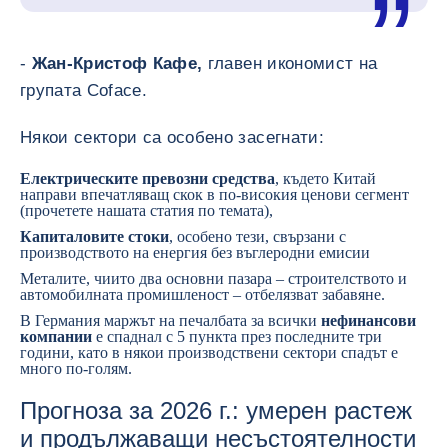
-
Жан-Кристоф Кафе,
главен икономист на
групата Coface.
Някои сектори са особено засегнати:
Електрическите превозни средства
, където Китай
направи впечатляващ скок в по-високия ценови сегмент
(
прочетете нашата статия по темата
),
Капиталовите стоки
, особено тези, свързани с
производството на енергия без въглеродни емисии
Металите, чиито два основни пазара – строителството и
автомобилната промишленост – отбелязват забавяне.
В Германия маржът на печалбата за всички
нефинансови
компании
е спаднал с 5 пункта през последните три
години, като в някои производствени сектори спадът е
много по-голям.
Прогноза за 2026 г.: умерен растеж
и продължаващи несъстоятелности