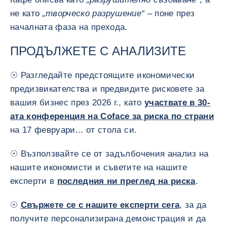
не като
„творческо разрушение“
– поне през
началната фаза на прехода.
ПРОДЪЛЖЕТЕ С АНАЛИЗИТЕ
☉ Разгледайте предстоящите икономически
предизвикателства и предвидите рисковете за
вашия бизнес през 2026 г., като
участвате в 30-
ата конференция на Coface за риска по страни
на 17 февруари... от стола си.
☉ Възползвайте се от задълбочения анализ на
нашите икономисти и съветите на нашите
експерти в
последния ни преглед на риска
.
☉
Свържете се с нашите експерти сега
, за да
получите персонализирана демонстрация и да