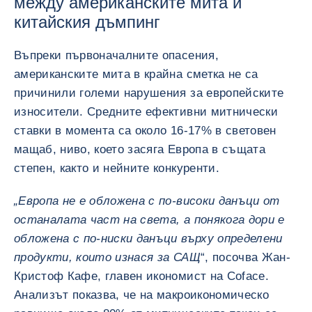
между американските мита и
китайския дъмпинг
Въпреки първоначалните опасения,
американските мита в крайна сметка не са
причинили големи нарушения за европейските
износители. Средните ефективни митнически
ставки в момента са около 16-17% в световен
мащаб, ниво, което засяга Европа в същата
степен, както и нейните конкуренти.
„Европа не е обложена с по-високи данъци от
останалата част на света, а понякога дори е
обложена с по-ниски данъци върху определени
продукти, които изнася за САЩ
“, посочва Жан-
Кристоф Кафе, главен икономист на Coface.
Анализът показва, че на макроикономическо