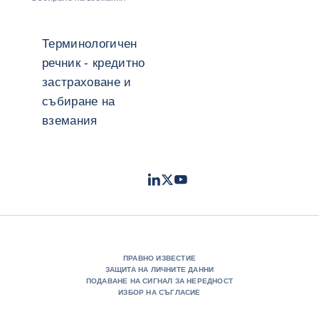
Терминологичен
речник - кредитно
застраховане и
събиране на
вземания
LinkedIn
Twitter
Youtube
- Coface
- Coface
- Coface
ПРАВНО ИЗВЕСТИЕ
ЗАЩИТА НА ЛИЧНИТЕ ДАННИ
ПОДАВАНЕ НА СИГНАЛ ЗА НЕРЕДНОСТ
ИЗБОР НА СЪГЛАСИЕ