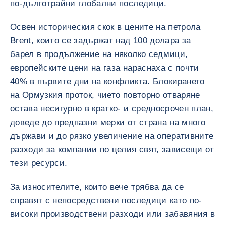
по-дълготрайни глобални последици.
Освен историческия скок в цените на петрола
Brent, които се задържат над 100 долара за
барел в продължение на няколко седмици,
европейските цени на газа нараснаха с почти
40% в първите дни на конфликта. Блокирането
на Ормузкия проток, чието повторно отваряне
остава несигурно в кратко- и средносрочен план,
доведе до предпазни мерки от страна на много
държави и до рязко увеличение на оперативните
разходи за компании по целия свят, зависещи от
тези ресурси.
За износителите, които вече трябва да се
справят с непосредствени последици като по-
високи производствени разходи или забавяния в