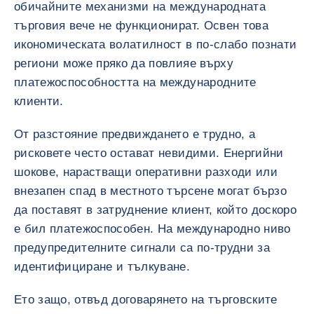
обичайните механизми на международната
търговия вече не функционират. Освен това
икономическата волатилност в по-слабо познати
региони може пряко да повлияе върху
платежоспособността на международните
клиенти.
От разстояние предвиждането е трудно, а
рисковете често остават невидими. Енергийни
шокове, нарастващи оперативни разходи или
внезапен спад в местното търсене могат бързо
да поставят в затруднение клиент, който доскоро
е бил платежоспособен. На международно ниво
предупредителните сигнали са по-трудни за
идентифициране и тълкуване.
Ето защо, отвъд договарянето на търговските