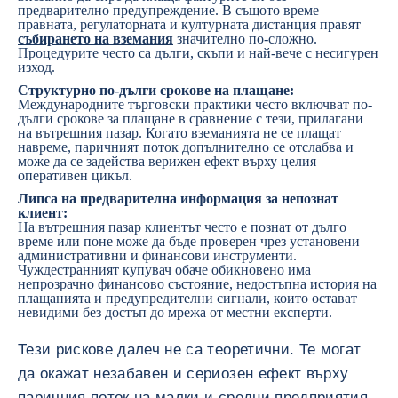
предварително предупреждение. В същото време
правната, регулаторната и културната дистанция правят
събирането на вземания
значително по-сложно.
Процедурите често са дълги, скъпи и най-вече с несигурен
изход.
Структурно по-дълги срокове на плащане:
Международните търговски практики често включват по-
дълги срокове за плащане в сравнение с тези, прилагани
на вътрешния пазар. Когато вземанията не се плащат
навреме, паричният поток допълнително се отслабва и
може да се задейства верижен ефект върху целия
оперативен цикъл.
Липса на предварителна информация за непознат
клиент:
На вътрешния пазар клиентът често е познат от дълго
време или поне може да бъде проверен чрез установени
административни и финансови инструменти.
Чуждестранният купувач обаче обикновено има
непрозрачно финансово състояние, недостъпна история на
плащанията и предупредителни сигнали, които остават
невидими без достъп до мрежа от местни експерти.
Тези рискове далеч не са теоретични. Те могат
да окажат незабавен и сериозен ефект върху
паричния поток на малки и средни предприятия,