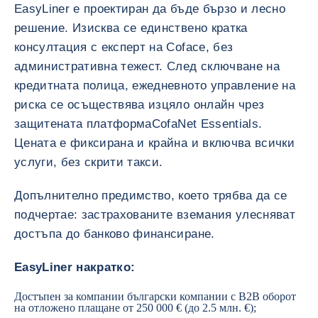
EasyLiner е проектиран да бъде бързо и лесно
решение. Изисква се единствено кратка
консултация с експерт на Coface, без
административна тежест. След сключване на
кредитната полица, ежедневното управление на
риска се осъществява изцяло онлайн чрез
защитената платформа
CofaNet Essentials.
Цената е фиксирана и крайна и включва всички
услуги, без скрити такси.
Допълнително предимство, което трябва да се
подчертае: застрахованите вземания улесняват
достъпа до банково финансиране.
EasyLiner накратко:
Достъпен за компании български компании с B2B оборот
на отложено плащане от 250 000 € (до 2.5 млн. €);