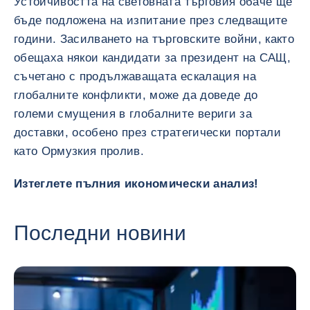
Устойчивостта на световната търговия обаче ще
бъде подложена на изпитание през следващите
години. Засилването на търговските войни, както
обещаха някои кандидати за президент на САЩ,
съчетано с продължаващата ескалация на
глобалните конфликти, може да доведе до
големи смущения в глобалните вериги за
доставки, особено през стратегически портали
като Ормузкия пролив.
Изтеглете пълния икономически анализ!
Последни новини