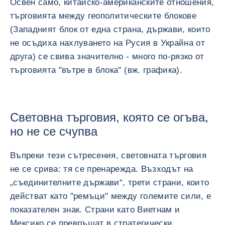
Освен само, китайско-американските отношения,
търговията между геополитическите блокове
(Западният блок от една страна, държави, които
не осъдиха нахлуването на Русия в Украйна от
друга) се свива значително - много по-рязко от
търговията "вътре в блока" (вж. графика).
Световна търговия, която се огъва,
но не се счупва
Въпреки тези сътресения, световната търговия
не се срива: тя се пренарежда. Възходът на
„съединителните държави“, трети страни, които
действат като "ремъци" между големите сили, е
показателен знак. Страни като Виетнам и
Мексико се превръщат в стратегически