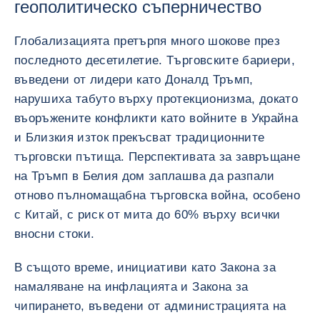
геополитическо съперничество
Глобализацията претърпя много шокове през
последното десетилетие. Търговските бариери,
въведени от лидери като Доналд Тръмп,
нарушиха табуто върху протекционизма, докато
въоръжените конфликти като войните в Украйна
и Близкия изток прекъсват традиционните
търговски пътища. Перспективата за завръщане
на Тръмп в Белия дом заплашва да разпали
отново пълномащабна търговска война, особено
с Китай, с риск от мита до 60% върху всички
вносни стоки.
В същото време, инициативи като Закона за
намаляване на инфлацията и Закона за
чипирането, въведени от администрацията на