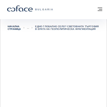
Към съдържанието
Обратно към начална страница
М
COFACE FOR TRADE - GROUP WEBSITE
BULGARIA
НАЧАЛНА
ЕДНО ГЛОБАЛНО СЕЛО? СВЕТОВНАТА ТЪРГОВИЯ
СТРАНИЦА
В ЕРАТА НА ГЕОПОЛИТИЧЕСКА ФРАГМЕНТАЦИЯ