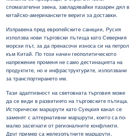
спомагателни звена, завладявайки пазарен дял в
китайско-американските вериги за доставки.
Изправена пред европейските санкции, Русия
използва нови търговски пътища като Северния
морски път, за да пренасочи износа си на петрол
към Китай. По този начин геополитическото
напрежение променя не само дестинацията на
продуктите, но и инфраструктурите, използвани
за транспортирането им.
Тази адаптивност на световната търговия може
да се види в развитието на търговските пътища.
Исторически маршрути като Суецкия канал се
заменят с алтернативни маршрути, които са по-
малко засегнати от регионалните конфликти.
Друг пример са железопътните маршрути,