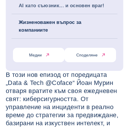
AI като съюзник... и основен враг!
Жизненоважен въпрос за
компаниите
Медии
Споделяне
В този нов епизод от поредицата
„Data & Tech @Coface“ Йоан Мурин
отваря вратите към своя ежедневен
свят: киберсигурността. От
управление на инциденти в реално
време до стратегии за предвиждане,
базирани на изкуствен интелект, и