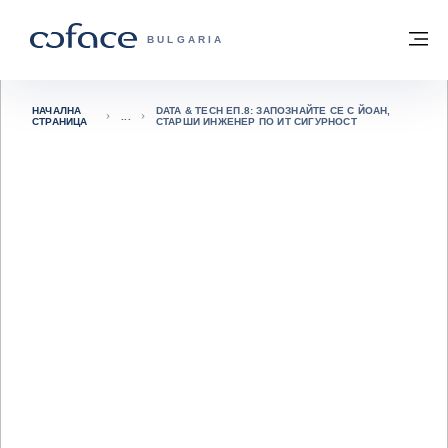
Към съдържанието
Обратно към начална страница
М
COFACE FOR TRADE - GROUP WEBSITE
BULGARIA
НАЧАЛНА
DATA & TECH ЕП.8: ЗАПОЗНАЙТЕ СЕ С ЙОАН,
СТРАНИЦА
СТАРШИ ИНЖЕНЕР ПО ИТ СИГУРНОСТ