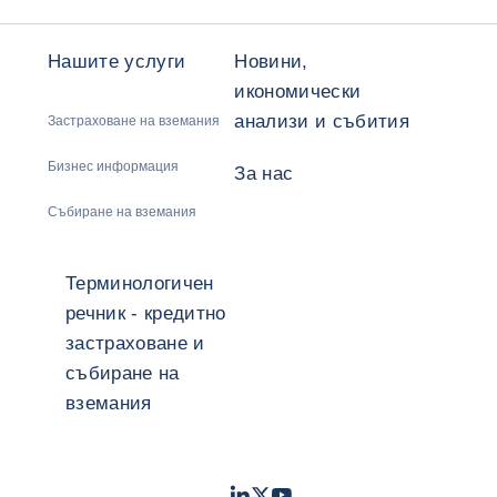
Нашите услуги
Новини,
икономически
анализи и събития
Застраховане на вземания
Бизнес информация
За нас
Събиране на вземания
Терминологичен
речник - кредитно
застраховане и
събиране на
вземания
LinkedIn
Twitter
Youtube
- Coface
- Coface
- Coface