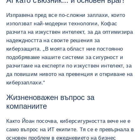
AI като съюзник... и основен враг!
Изправена пред все по-сложни заплахи, които
използват най-модерни технологии, Кофас
разчита на изкуствен интелект, за да оптимизира
надеждността на своите решения за
киберзащита. „В моята област ние постоянно
подобряваме нашите системи за сигурност и
разчитаме на експерти по изкуствен интелект, за
да повишим нивото на превенция и откриване на
киберзаплахи.“
Жизненоважен въпрос за
компаниите
Както Йоан посочва, киберсигурността вече не е
само въпрос на ИТ екипите. Тя се е превърнала в
основен проблем в ежедневието на бизнес