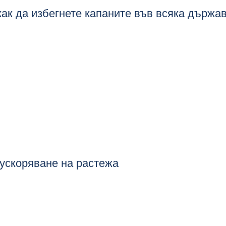
как да избегнете капаните във всяка държа
 ускоряване на растежа