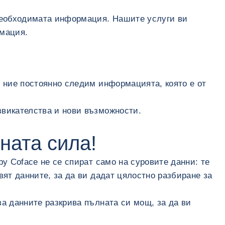
 необходимата информация. Нашите услуги ви
рмация.
о ние постоянно следим информацията, която е от
звикателства и нови възможности.
хната сила!
y Coface не се спират само на суровите данни: те
вят данните, за да ви дадат цялостно разбиране за
за данните разкрива пълната си мощ, за да ви