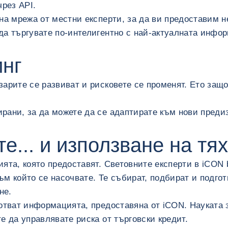
рез API.
лна мрежа от местни експерти, за да ви предоставим
да търгувате по-интелигентно с най-актуалната инфо
инг
зарите се развиват и рисковете се променят. Ето защ
рани, за да можете да се адаптирате към нови преди
е... и използване на тя
ята, която предоставят. Световните експерти в iCON b
м който се насочвате. Те събират, подбират и подгот
не.
ботват информацията, предоставяна от iCON. Науката 
те да управлявате риска от търговски кредит.