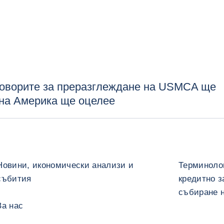
говорите за преразглеждане на USMCA ще
рна Америка ще оцелее
Новини, икономически анализи и
Терминолог
събития
кредитно з
събиране 
За нас