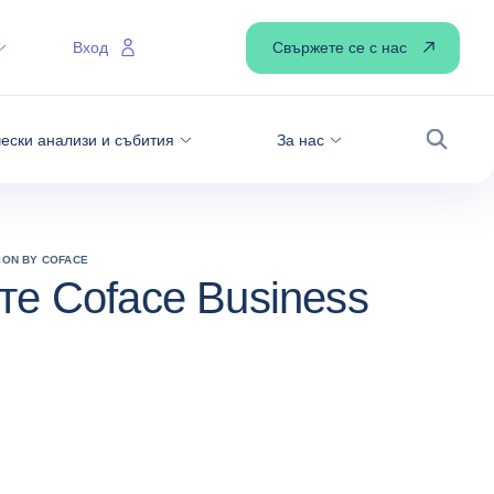
Свържете се с нас
Вход
ески анализи и събития
За нас
Търсен
ION BY COFACE
те Coface Business