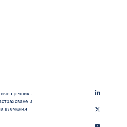
LinkedIn
- Cofac
ичен речник -
астраховане и
Twitter
- Coface
на вземания
Youtube
- Coface