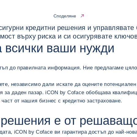
Споделяне
-сигурни кредитни решения и управлявате 
имост върху риска и си осигурявате ключо
а всички ваши нужди
тъп до правилната информация. Ние предлагаме цялос
ете, независимо дали искате да оцените потенциален
 за даден пазар. iCON by Coface обобщава квалифиц
част от нашия бизнес с кредитно застраховане.
а решения е от решаващ
ндата, iCON by Coface ви гарантира достъп до най-нов