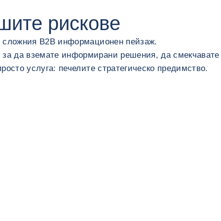
шите рискове
ез сложния B2B информационен пейзаж.
, за да вземате информирани решения, да смекчавате
просто услуга: печелите стратегическо предимство.