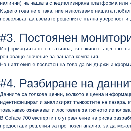
налични) на нашата специализирана платформа или ч
Където това не е така, ние използваме нашата глоба
позволяват да вземате решения с пълна увереност и 
#3. Постоянен монитор
Информацията не е статична, тя е живо същество: па
решаващо значение за вашата компания.
Нашият екип е посветен на това да ви държи информи
#4. Разбиране на даннит
Данните са толкова ценни, колкото е ценна информаци
идентифицират и анализират тънкостите на пазара, къ
това какво означават и лостовете за тяхното използва
В Coface 700 експерти по управление на риска разра
предостави решения за прогнозен анализ, за ​​да може