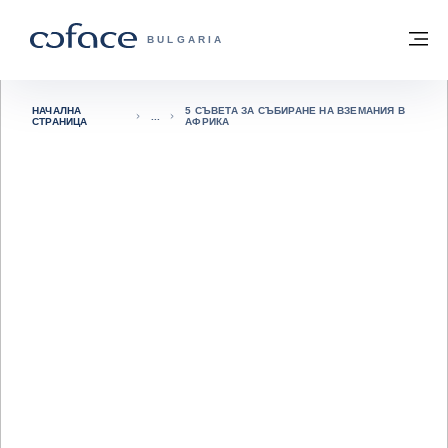
Към съдържанието
Обратно към начална страница
М
COFACE FOR TRADE - GROUP WEBSITE
BULGARIA
НАЧАЛНА
5 СЪВЕТА ЗА СЪБИРАНЕ НА ВЗЕМАНИЯ В
СТРАНИЦА
АФРИКА