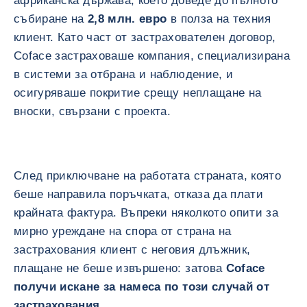
африканска държава, което доведе до пълното
събиране на
2,8 млн. евро
в полза на техния
клиент. Като част от застрахователен договор,
Coface застраховаше компания, специализирана
в системи за отбрана и наблюдение, и
осигуряваше покритие срещу неплащане на
вноски, свързани с проекта.
След приключване на работата страната, която
беше направила поръчката, отказа да плати
крайната фактура. Въпреки няколкото опити за
мирно уреждане на спора от страна на
застрахования клиент с неговия длъжник,
плащане не беше извършено: затова
Coface
получи искане за намеса по този случай от
застрахования.