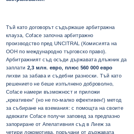
Тъй като договорът съдържаше арбитражна
клауза, Coface започна арбитражно
производство пред UNCITRAL (Комисията на
ООН по международно търговско право).
Арбитражният съд осъди държавата длъжник да
заплати
2,3 млн. евро, плюс 560 000 евро
лихви за забава и съдебни разноски. Тъй като
решението не беше изпълнено доброволно,
Coface намери възможност и приложи
„креативен“ (но не по-малко ефективен!) метод
за събиране на вземания: с помощта на своите
адвокати Coface получи заповед за предпазно
запориране от Апелативния съд в Лиеж за
четири локомотива, поръчани от държавата