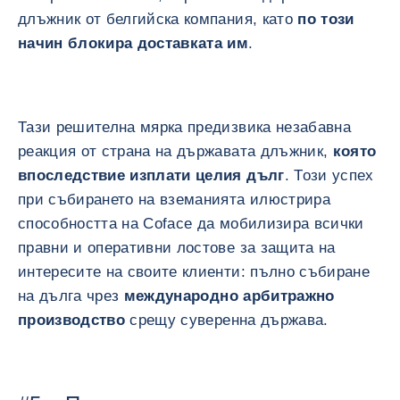
длъжник от белгийска компания, като
по този
начин блокира доставката им
.
Тази решителна мярка предизвика незабавна
реакция от страна на държавата длъжник,
която
впоследствие изплати целия дълг
. Този успех
при събирането на вземанията илюстрира
способността на Coface да мобилизира всички
правни и оперативни лостове за защита на
интересите на своите клиенти: пълно събиране
на дълга чрез
международно арбитражно
производство
срещу суверенна държава.