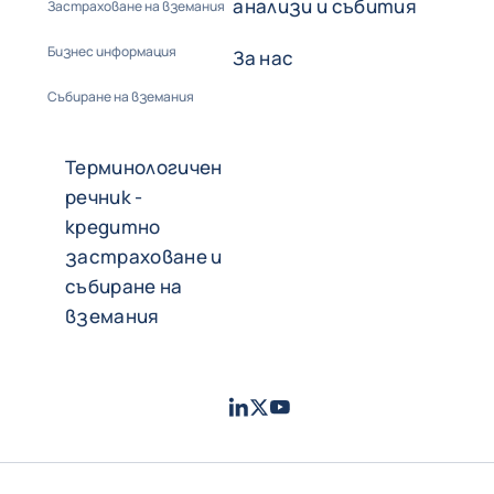
анализи и събития
Застраховане на вземания
Бизнес информация
За нас
Събиране на вземания
Терминологичен
речник -
кредитно
застраховане и
събиране на
вземания
LinkedIn
Twitter
Youtube
- Coface
- Coface
- Coface