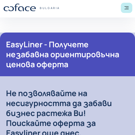
Към съдържанието
Обратно към начална страница
COFACE FOR TRADE - GROUP WEBSITE
BULGARIA
Ме
EasyLiner - Получете незабавн
Не позволявайте на
несигурността да забави
бизнес растежа Ви!
Поискайте оферта за
Easyliner още днес.